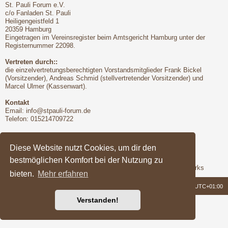
St. Pauli Forum e.V.
c/o Fanladen St. Pauli
Heiligengeistfeld 1
20359 Hamburg
Eingetragen im Vereinsregister beim Amtsgericht Hamburg unter der
Registernummer 22098.
Vertreten durch::
die einzelvertretungsberechtigten Vorstandsmitglieder Frank Bickel
(Vorsitzender), Andreas Schmid (stellvertretender Vorsitzender) und
Marcel Ulmer (Kassenwart).
Kontakt
Email:
info@stpauli-forum.de
Telefon: 015214709722
Bitte unbedingt beachten:
Hinsichtlich der Nutzungsbedingungen gilt unser Disclaimer
Diese Website nutzt Cookies, um dir den
bestmöglichen Komfort bei der Nutzung zu
Support
Das Forum wird freundlicherweise unterstützt von Q-MEX Networks
bieten.
Mehr erfahren
Foren-Übersicht
Alle Zeiten sind
UTC+01:00
Verstanden!
Powered by
phpBB
® Forum Software © phpBB Limited
Deutsche Übersetzung durch
phpBB.de