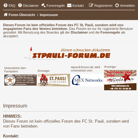
FAQ
Disclaimer
Forenregeln
Kontakt
Registrieren
Anmelden
Foren-Übersicht
Impressum
Dieses Forum ist kein offizielles Forum des FC St. Pauli, sondern wird von
engagierten Fans des Vereins betrieben.
Das Posten ist nur für registrierte Benutzer
gestattet. Mit Benutzung des Boardes gilt der
Disclaimer
und die
Forenregeln
als
akzeptiert.
Anzeige:
stpauli-forum.de wird
Unterstützt den
unterstützt von:
Anzeige:
Fanladen:
Impressum
HINWEIS:
Dieses Forum ist kein offizielles Forum des FC St. Pauli, sondern wird
von Fans betrieben.
Kontakt: