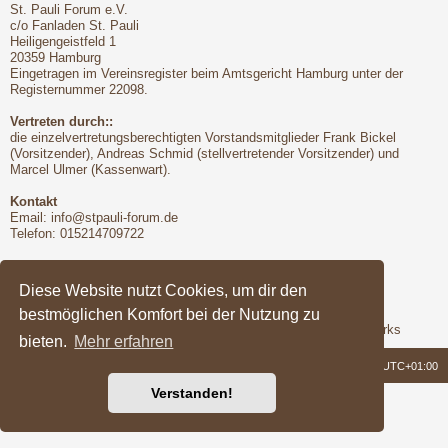
St. Pauli Forum e.V.
c/o Fanladen St. Pauli
Heiligengeistfeld 1
20359 Hamburg
Eingetragen im Vereinsregister beim Amtsgericht Hamburg unter der
Registernummer 22098.
Vertreten durch::
die einzelvertretungsberechtigten Vorstandsmitglieder Frank Bickel
(Vorsitzender), Andreas Schmid (stellvertretender Vorsitzender) und
Marcel Ulmer (Kassenwart).
Kontakt
Email:
info@stpauli-forum.de
Telefon: 015214709722
Bitte unbedingt beachten:
Hinsichtlich der Nutzungsbedingungen gilt unser Disclaimer
Diese Website nutzt Cookies, um dir den
bestmöglichen Komfort bei der Nutzung zu
Support
Das Forum wird freundlicherweise unterstützt von Q-MEX Networks
bieten.
Mehr erfahren
Foren-Übersicht
Alle Zeiten sind
UTC+01:00
Verstanden!
Powered by
phpBB
® Forum Software © phpBB Limited
Deutsche Übersetzung durch
phpBB.de