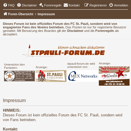
FAQ
Disclaimer
Forenregeln
Kontakt
Registrieren
Anmelden
Foren-Übersicht
Impressum
Dieses Forum ist kein offizielles Forum des FC St. Pauli, sondern wird von
engagierten Fans des Vereins betrieben.
Das Posten ist nur für registrierte Benutzer
gestattet. Mit Benutzung des Boardes gilt der
Disclaimer
und die
Forenregeln
als
akzeptiert.
Anzeige:
stpauli-forum.de wird
Unterstützt den
unterstützt von:
Anzeige:
Fanladen:
Impressum
HINWEIS:
Dieses Forum ist kein offizielles Forum des FC St. Pauli, sondern wird
von Fans betrieben.
Kontakt: