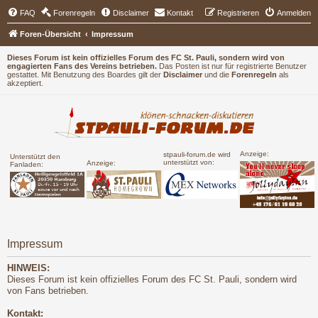
FAQ
Forenregeln
Disclaimer
Kontakt
Registrieren
Anmelden
Foren-Übersicht
Impressum
Dieses Forum ist kein offizielles Forum des FC St. Pauli, sondern wird von
engagierten Fans des Vereins betrieben.
Das Posten ist nur für registrierte Benutzer
gestattet. Mit Benutzung des Boardes gilt der
Disclaimer
und die
Forenregeln
als
akzeptiert.
Anzeige:
stpauli-forum.de wird
Unterstützt den
unterstützt von:
Anzeige:
Fanladen:
Impressum
HINWEIS:
Dieses Forum ist kein offizielles Forum des FC St. Pauli, sondern wird
von Fans betrieben.
Kontakt: