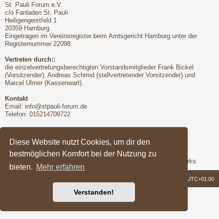
St. Pauli Forum e.V.
c/o Fanladen St. Pauli
Heiligengeistfeld 1
20359 Hamburg
Eingetragen im Vereinsregister beim Amtsgericht Hamburg unter der
Registernummer 22098.
Vertreten durch::
die einzelvertretungsberechtigten Vorstandsmitglieder Frank Bickel
(Vorsitzender), Andreas Schmid (stellvertretender Vorsitzender) und
Marcel Ulmer (Kassenwart).
Kontakt
Email:
info@stpauli-forum.de
Telefon: 015214709722
Bitte unbedingt beachten:
Hinsichtlich der Nutzungsbedingungen gilt unser Disclaimer
Diese Website nutzt Cookies, um dir den
bestmöglichen Komfort bei der Nutzung zu
Support
Das Forum wird freundlicherweise unterstützt von Q-MEX Networks
bieten.
Mehr erfahren
Foren-Übersicht
Alle Zeiten sind
UTC+01:00
Verstanden!
Powered by
phpBB
® Forum Software © phpBB Limited
Deutsche Übersetzung durch
phpBB.de