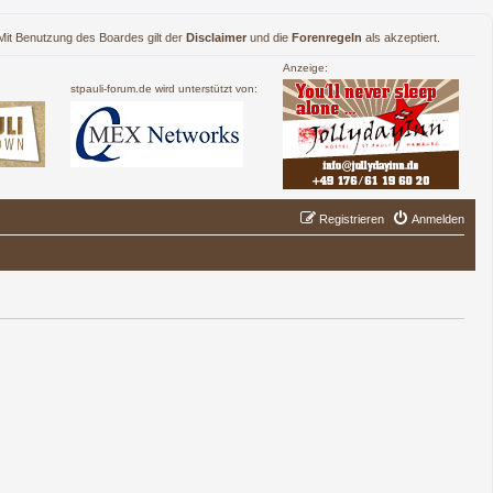
. Mit Benutzung des Boardes gilt der
Disclaimer
und die
Forenregeln
als akzeptiert.
Anzeige:
stpauli-forum.de wird unterstützt von:
Registrieren
Anmelden