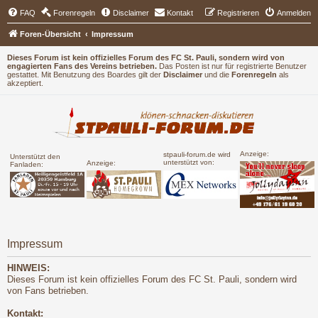
FAQ
Forenregeln
Disclaimer
Kontakt
Registrieren
Anmelden
Foren-Übersicht
Impressum
Dieses Forum ist kein offizielles Forum des FC St. Pauli, sondern wird von
engagierten Fans des Vereins betrieben.
Das Posten ist nur für registrierte Benutzer
gestattet. Mit Benutzung des Boardes gilt der
Disclaimer
und die
Forenregeln
als
akzeptiert.
Anzeige:
stpauli-forum.de wird
Unterstützt den
unterstützt von:
Anzeige:
Fanladen:
Impressum
HINWEIS:
Dieses Forum ist kein offizielles Forum des FC St. Pauli, sondern wird
von Fans betrieben.
Kontakt: