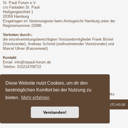
St. Pauli Forum e.V.
c/o Fanladen St. Pauli
Heiligengeistfeld 1
20359 Hamburg
Eingetragen im Vereinsregister beim Amtsgericht Hamburg unter der
Registernummer 22098.
Vertreten durch::
die einzelvertretungsberechtigten Vorstandsmitglieder Frank Bickel
(Vorsitzender), Andreas Schmid (stellvertretender Vorsitzender) und
Marcel Ulmer (Kassenwart).
Kontakt
Email:
info@stpauli-forum.de
Telefon: 015214709722
Bitte unbedingt beachten:
Hinsichtlich der Nutzungsbedingungen gilt unser Disclaimer
Diese Website nutzt Cookies, um dir den
bestmöglichen Komfort bei der Nutzung zu
Support
Das Forum wird freundlicherweise unterstützt von Q-MEX Networks
bieten.
Mehr erfahren
Foren-Übersicht
Alle Zeiten sind
UTC+01:00
Verstanden!
Powered by
phpBB
® Forum Software © phpBB Limited
Deutsche Übersetzung durch
phpBB.de