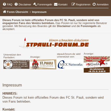
FAQ
Disclaimer
Forenregeln
Kontakt
Registrieren
Anmelden
Foren-Übersicht
Impressum
Dieses Forum ist kein offizielles Forum des FC St. Pauli, sondern wird von
engagierten Fans des Vereins betrieben.
Das Posten ist nur für registrierte Benutzer
gestattet. Mit Benutzung des Boardes gilt der
Disclaimer
und die
Forenregeln
als
akzeptiert.
Anzeige:
stpauli-forum.de wird
Unterstützt den
unterstützt von:
Anzeige:
Fanladen:
Impressum
HINWEIS:
Dieses Forum ist kein offizielles Forum des FC St. Pauli, sondern wird
von Fans betrieben.
Kontakt: