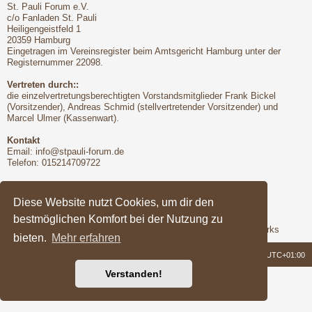
St. Pauli Forum e.V.
c/o Fanladen St. Pauli
Heiligengeistfeld 1
20359 Hamburg
Eingetragen im Vereinsregister beim Amtsgericht Hamburg unter der
Registernummer 22098.
Vertreten durch::
die einzelvertretungsberechtigten Vorstandsmitglieder Frank Bickel
(Vorsitzender), Andreas Schmid (stellvertretender Vorsitzender) und
Marcel Ulmer (Kassenwart).
Kontakt
Email:
info@stpauli-forum.de
Telefon: 015214709722
Bitte unbedingt beachten:
Hinsichtlich der Nutzungsbedingungen gilt unser Disclaimer
Diese Website nutzt Cookies, um dir den
bestmöglichen Komfort bei der Nutzung zu
Support
Das Forum wird freundlicherweise unterstützt von Q-MEX Networks
bieten.
Mehr erfahren
Foren-Übersicht
Alle Zeiten sind
UTC+01:00
Verstanden!
Powered by
phpBB
® Forum Software © phpBB Limited
Deutsche Übersetzung durch
phpBB.de