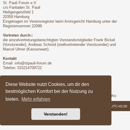
St. Pauli Forum e.V.
c/o Fanladen St. Pauli
Heiligengeistfeld 1
20359 Hamburg
Eingetragen im Vereinsregister beim Amtsgericht Hamburg unter der
Registernummer 22098.
Vertreten durch::
die einzelvertretungsberechtigten Vorstandsmitglieder Frank Bickel
(Vorsitzender), Andreas Schmid (stellvertretender Vorsitzender) und
Marcel Ulmer (Kassenwart).
Kontakt
Email:
info@stpauli-forum.de
Telefon: 015214709722
Bitte unbedingt beachten:
Hinsichtlich der Nutzungsbedingungen gilt unser Disclaimer
Diese Website nutzt Cookies, um dir den
bestmöglichen Komfort bei der Nutzung zu
Support
Das Forum wird freundlicherweise unterstützt von Q-MEX Networks
bieten.
Mehr erfahren
Foren-Übersicht
Alle Zeiten sind
UTC+01:00
Verstanden!
Powered by
phpBB
® Forum Software © phpBB Limited
Deutsche Übersetzung durch
phpBB.de