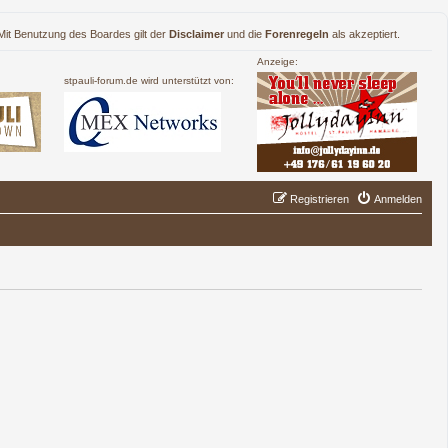
. Mit Benutzung des Boardes gilt der
Disclaimer
und die
Forenregeln
als akzeptiert.
Anzeige:
stpauli-forum.de wird unterstützt von:
Registrieren
Anmelden