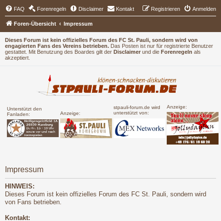
FAQ
Forenregeln
Disclaimer
Kontakt
Registrieren
Anmelden
Foren-Übersicht
Impressum
Dieses Forum ist kein offizielles Forum des FC St. Pauli, sondern wird von
engagierten Fans des Vereins betrieben.
Das Posten ist nur für registrierte Benutzer
gestattet. Mit Benutzung des Boardes gilt der
Disclaimer
und die
Forenregeln
als
akzeptiert.
Anzeige:
stpauli-forum.de wird
Unterstützt den
unterstützt von:
Anzeige:
Fanladen:
Impressum
HINWEIS:
Dieses Forum ist kein offizielles Forum des FC St. Pauli, sondern wird
von Fans betrieben.
Kontakt: