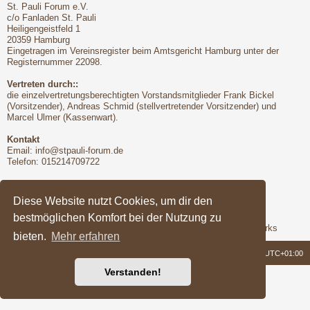
St. Pauli Forum e.V.
c/o Fanladen St. Pauli
Heiligengeistfeld 1
20359 Hamburg
Eingetragen im Vereinsregister beim Amtsgericht Hamburg unter der
Registernummer 22098.
Vertreten durch::
die einzelvertretungsberechtigten Vorstandsmitglieder Frank Bickel
(Vorsitzender), Andreas Schmid (stellvertretender Vorsitzender) und
Marcel Ulmer (Kassenwart).
Kontakt
Email:
info@stpauli-forum.de
Telefon: 015214709722
Bitte unbedingt beachten:
Hinsichtlich der Nutzungsbedingungen gilt unser Disclaimer
Diese Website nutzt Cookies, um dir den
bestmöglichen Komfort bei der Nutzung zu
Support
Das Forum wird freundlicherweise unterstützt von Q-MEX Networks
bieten.
Mehr erfahren
Foren-Übersicht
Alle Zeiten sind
UTC+01:00
Verstanden!
Powered by
phpBB
® Forum Software © phpBB Limited
Deutsche Übersetzung durch
phpBB.de