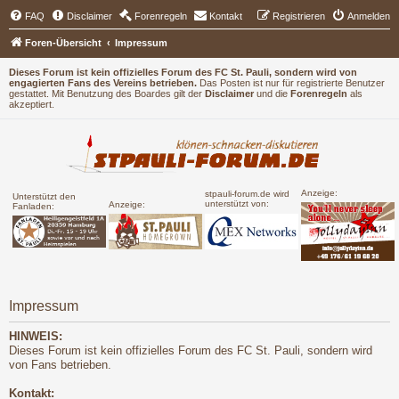
FAQ
Disclaimer
Forenregeln
Kontakt
Registrieren
Anmelden
Foren-Übersicht
Impressum
Dieses Forum ist kein offizielles Forum des FC St. Pauli, sondern wird von
engagierten Fans des Vereins betrieben.
Das Posten ist nur für registrierte Benutzer
gestattet. Mit Benutzung des Boardes gilt der
Disclaimer
und die
Forenregeln
als
akzeptiert.
Anzeige:
stpauli-forum.de wird
Unterstützt den
unterstützt von:
Anzeige:
Fanladen:
Impressum
HINWEIS:
Dieses Forum ist kein offizielles Forum des FC St. Pauli, sondern wird
von Fans betrieben.
Kontakt: