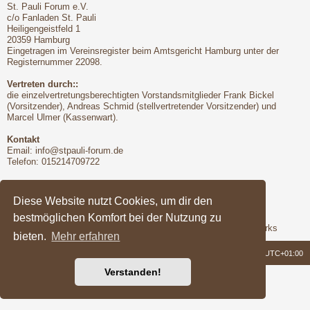
St. Pauli Forum e.V.
c/o Fanladen St. Pauli
Heiligengeistfeld 1
20359 Hamburg
Eingetragen im Vereinsregister beim Amtsgericht Hamburg unter der
Registernummer 22098.
Vertreten durch::
die einzelvertretungsberechtigten Vorstandsmitglieder Frank Bickel
(Vorsitzender), Andreas Schmid (stellvertretender Vorsitzender) und
Marcel Ulmer (Kassenwart).
Kontakt
Email:
info@stpauli-forum.de
Telefon: 015214709722
Bitte unbedingt beachten:
Hinsichtlich der Nutzungsbedingungen gilt unser Disclaimer
Diese Website nutzt Cookies, um dir den
bestmöglichen Komfort bei der Nutzung zu
Support
Das Forum wird freundlicherweise unterstützt von Q-MEX Networks
bieten.
Mehr erfahren
Foren-Übersicht
Alle Zeiten sind
UTC+01:00
Verstanden!
Powered by
phpBB
® Forum Software © phpBB Limited
Deutsche Übersetzung durch
phpBB.de