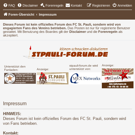
FAQ
Disclaimer
Forenregeln
Kontakt
Registrieren
Anmelden
Foren-Übersicht
Impressum
Dieses Forum ist kein offizielles Forum des FC St. Pauli, sondern wird von
engagierten Fans des Vereins betrieben.
Das Posten ist nur für registrierte Benutzer
gestattet. Mit Benutzung des Boardes gilt der
Disclaimer
und die
Forenregeln
als
akzeptiert.
Anzeige:
stpauli-forum.de wird
Unterstützt den
unterstützt von:
Anzeige:
Fanladen:
Impressum
HINWEIS:
Dieses Forum ist kein offizielles Forum des FC St. Pauli, sondern wird
von Fans betrieben.
Kontakt: