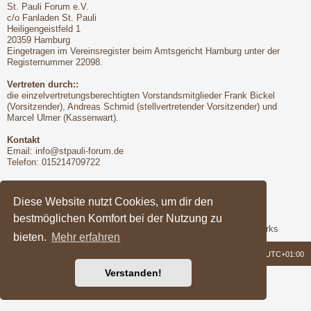
St. Pauli Forum e.V.
c/o Fanladen St. Pauli
Heiligengeistfeld 1
20359 Hamburg
Eingetragen im Vereinsregister beim Amtsgericht Hamburg unter der
Registernummer 22098.
Vertreten durch::
die einzelvertretungsberechtigten Vorstandsmitglieder Frank Bickel
(Vorsitzender), Andreas Schmid (stellvertretender Vorsitzender) und
Marcel Ulmer (Kassenwart).
Kontakt
Email:
info@stpauli-forum.de
Telefon: 015214709722
Bitte unbedingt beachten:
Hinsichtlich der Nutzungsbedingungen gilt unser Disclaimer
Diese Website nutzt Cookies, um dir den
bestmöglichen Komfort bei der Nutzung zu
Support
Das Forum wird freundlicherweise unterstützt von Q-MEX Networks
bieten.
Mehr erfahren
Foren-Übersicht
Alle Zeiten sind
UTC+01:00
Verstanden!
Powered by
phpBB
® Forum Software © phpBB Limited
Deutsche Übersetzung durch
phpBB.de