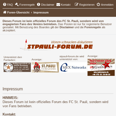
FAQ
Forenregeln
Disclaimer
Kontakt
Registrieren
Anmelden
Foren-Übersicht
Impressum
Dieses Forum ist kein offizielles Forum des FC St. Pauli, sondern wird von
engagierten Fans des Vereins betrieben.
Das Posten ist nur für registrierte Benutzer
gestattet. Mit Benutzung des Boardes gilt der
Disclaimer
und die
Forenregeln
als
akzeptiert.
Anzeige:
stpauli-forum.de wird
Unterstützt den
unterstützt von:
Anzeige:
Fanladen:
Impressum
HINWEIS:
Dieses Forum ist kein offizielles Forum des FC St. Pauli, sondern wird
von Fans betrieben.
Kontakt: