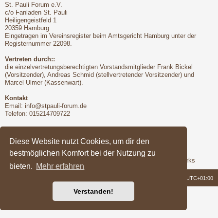
St. Pauli Forum e.V.
c/o Fanladen St. Pauli
Heiligengeistfeld 1
20359 Hamburg
Eingetragen im Vereinsregister beim Amtsgericht Hamburg unter der
Registernummer 22098.
Vertreten durch::
die einzelvertretungsberechtigten Vorstandsmitglieder Frank Bickel
(Vorsitzender), Andreas Schmid (stellvertretender Vorsitzender) und
Marcel Ulmer (Kassenwart).
Kontakt
Email:
info@stpauli-forum.de
Telefon: 015214709722
Bitte unbedingt beachten:
Hinsichtlich der Nutzungsbedingungen gilt unser Disclaimer
Diese Website nutzt Cookies, um dir den
bestmöglichen Komfort bei der Nutzung zu
Support
Das Forum wird freundlicherweise unterstützt von Q-MEX Networks
bieten.
Mehr erfahren
Foren-Übersicht
Alle Zeiten sind
UTC+01:00
Verstanden!
Powered by
phpBB
® Forum Software © phpBB Limited
Deutsche Übersetzung durch
phpBB.de