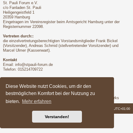
St. Pauli Forum e.V.
c/o Fanladen St. Pauli
Heiligengeistfeld 1
20359 Hamburg
Eingetragen im Vereinsregister beim Amtsgericht Hamburg unter der
Registernummer 22098.
Vertreten durch::
die einzelvertretungsberechtigten Vorstandsmitglieder Frank Bickel
(Vorsitzender), Andreas Schmid (stellvertretender Vorsitzender) und
Marcel Ulmer (Kassenwart).
Kontakt
Email:
info@stpauli-forum.de
Telefon: 015214709722
Bitte unbedingt beachten:
Hinsichtlich der Nutzungsbedingungen gilt unser Disclaimer
Diese Website nutzt Cookies, um dir den
bestmöglichen Komfort bei der Nutzung zu
Support
Das Forum wird freundlicherweise unterstützt von Q-MEX Networks
bieten.
Mehr erfahren
Foren-Übersicht
Alle Zeiten sind
UTC+01:00
Verstanden!
Powered by
phpBB
® Forum Software © phpBB Limited
Deutsche Übersetzung durch
phpBB.de