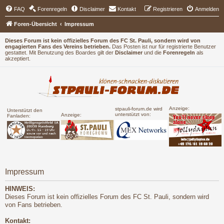
FAQ
Forenregeln
Disclaimer
Kontakt
Registrieren
Anmelden
Foren-Übersicht
Impressum
Dieses Forum ist kein offizielles Forum des FC St. Pauli, sondern wird von
engagierten Fans des Vereins betrieben.
Das Posten ist nur für registrierte Benutzer
gestattet. Mit Benutzung des Boardes gilt der
Disclaimer
und die
Forenregeln
als
akzeptiert.
Anzeige:
stpauli-forum.de wird
Unterstützt den
unterstützt von:
Anzeige:
Fanladen:
Impressum
HINWEIS:
Dieses Forum ist kein offizielles Forum des FC St. Pauli, sondern wird
von Fans betrieben.
Kontakt: