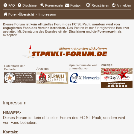
FAQ
Disclaimer
Forenregeln
Kontakt
Registrieren
Anmelden
Foren-Übersicht
Impressum
Dieses Forum ist kein offizielles Forum des FC St. Pauli, sondern wird von
engagierten Fans des Vereins betrieben.
Das Posten ist nur für registrierte Benutzer
gestattet. Mit Benutzung des Boardes gilt der
Disclaimer
und die
Forenregeln
als
akzeptiert.
Anzeige:
stpauli-forum.de wird
Unterstützt den
unterstützt von:
Anzeige:
Fanladen:
Impressum
HINWEIS:
Dieses Forum ist kein offizielles Forum des FC St. Pauli, sondern wird
von Fans betrieben.
Kontakt: