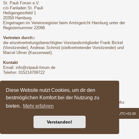
St. Pauli Forum e.V.
c/o Fanladen St. Pauli
Heiligengeistfeld 1
20359 Hamburg
Eingetragen im Vereinsregister beim Amtsgericht Hamburg unter der
Registernummer 22098.
Vertreten durch::
die einzelvertretungsberechtigten Vorstandsmitglieder Frank Bickel
(Vorsitzender), Andreas Schmid (stellvertretender Vorsitzender) und
Marcel Ulmer (Kassenwart).
Kontakt
Email:
info@stpauli-forum.de
Telefon: 015214709722
Bitte unbedingt beachten:
Hinsichtlich der Nutzungsbedingungen gilt unser Disclaimer
Diese Website nutzt Cookies, um dir den
bestmöglichen Komfort bei der Nutzung zu
Support
Das Forum wird freundlicherweise unterstützt von Q-MEX Networks
bieten.
Mehr erfahren
Foren-Übersicht
Alle Zeiten sind
UTC+01:00
Verstanden!
Powered by
phpBB
® Forum Software © phpBB Limited
Deutsche Übersetzung durch
phpBB.de