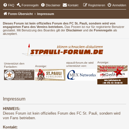
FAQ
Forenregeln
Disclaimer
Kontakt
Registrieren
Anmelden
Foren-Übersicht
Impressum
Dieses Forum ist kein offizielles Forum des FC St. Pauli, sondern wird von
engagierten Fans des Vereins betrieben.
Das Posten ist nur für registrierte Benutzer
gestattet. Mit Benutzung des Boardes gilt der
Disclaimer
und die
Forenregeln
als
akzeptiert.
Anzeige:
stpauli-forum.de wird
Unterstützt den
unterstützt von:
Anzeige:
Fanladen:
Impressum
HINWEIS:
Dieses Forum ist kein offizielles Forum des FC St. Pauli, sondern wird
von Fans betrieben.
Kontakt: