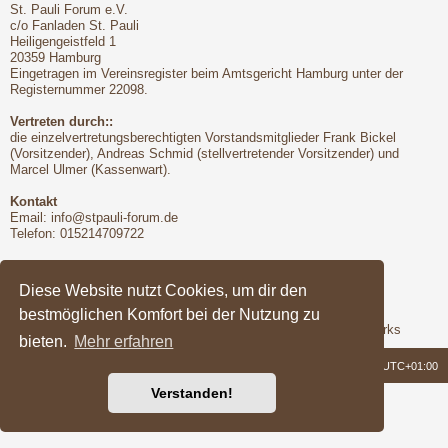
St. Pauli Forum e.V.
c/o Fanladen St. Pauli
Heiligengeistfeld 1
20359 Hamburg
Eingetragen im Vereinsregister beim Amtsgericht Hamburg unter der
Registernummer 22098.
Vertreten durch::
die einzelvertretungsberechtigten Vorstandsmitglieder Frank Bickel
(Vorsitzender), Andreas Schmid (stellvertretender Vorsitzender) und
Marcel Ulmer (Kassenwart).
Kontakt
Email:
info@stpauli-forum.de
Telefon: 015214709722
Bitte unbedingt beachten:
Hinsichtlich der Nutzungsbedingungen gilt unser Disclaimer
Diese Website nutzt Cookies, um dir den
bestmöglichen Komfort bei der Nutzung zu
Support
Das Forum wird freundlicherweise unterstützt von Q-MEX Networks
bieten.
Mehr erfahren
Foren-Übersicht
Alle Zeiten sind
UTC+01:00
Verstanden!
Powered by
phpBB
® Forum Software © phpBB Limited
Deutsche Übersetzung durch
phpBB.de