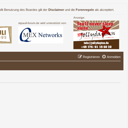
. Mit Benutzung des Boardes gilt der
Disclaimer
und die
Forenregeln
als akzeptiert.
Anzeige:
stpauli-forum.de wird unterstützt von:
Registrieren
Anmelden