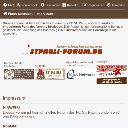
FAQ
Forenregeln
Disclaimer
Kontakt
Registrieren
Anmelden
Foren-Übersicht
Impressum
Dieses Forum ist kein offizielles Forum des FC St. Pauli, sondern wird von
engagierten Fans des Vereins betrieben.
Das Posten ist nur für registrierte Benutzer
gestattet. Mit Benutzung des Boardes gilt der
Disclaimer
und die
Forenregeln
als
akzeptiert.
Anzeige:
stpauli-forum.de wird
Unterstützt den
unterstützt von:
Anzeige:
Fanladen:
Impressum
HINWEIS:
Dieses Forum ist kein offizielles Forum des FC St. Pauli, sondern wird
von Fans betrieben.
Kontakt: