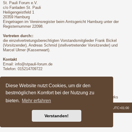
St. Pauli Forum e.V.
c/o Fanladen St. Pauli
Heiligengeistfeld 1
20359 Hamburg
Eingetragen im Vereinsregister beim Amtsgericht Hamburg unter der
Registernummer 22098.
Vertreten durch::
die einzelvertretungsberechtigten Vorstandsmitglieder Frank Bickel
(Vorsitzender), Andreas Schmid (stellvertretender Vorsitzender) und
Marcel Ulmer (Kassenwart).
Kontakt
Email:
info@stpauli-forum.de
Telefon: 015214709722
Bitte unbedingt beachten:
Hinsichtlich der Nutzungsbedingungen gilt unser Disclaimer
Diese Website nutzt Cookies, um dir den
bestmöglichen Komfort bei der Nutzung zu
Support
Das Forum wird freundlicherweise unterstützt von Q-MEX Networks
bieten.
Mehr erfahren
Foren-Übersicht
Alle Zeiten sind
UTC+01:00
Verstanden!
Powered by
phpBB
® Forum Software © phpBB Limited
Deutsche Übersetzung durch
phpBB.de