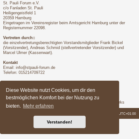
St. Pauli Forum e.V.
c/o Fanladen St. Pauli
Heiligengeistfeld 1
20359 Hamburg
Eingetragen im Vereinsregister beim Amtsgericht Hamburg unter der
Registernummer 22098.
Vertreten durch::
die einzelvertretungsberechtigten Vorstandsmitglieder Frank Bickel
(Vorsitzender), Andreas Schmid (stellvertretender Vorsitzender) und
Marcel Ulmer (Kassenwart).
Kontakt
Email:
info@stpauli-forum.de
Telefon: 015214709722
Bitte unbedingt beachten:
Hinsichtlich der Nutzungsbedingungen gilt unser Disclaimer
Diese Website nutzt Cookies, um dir den
bestmöglichen Komfort bei der Nutzung zu
Support
Das Forum wird freundlicherweise unterstützt von Q-MEX Networks
bieten.
Mehr erfahren
Foren-Übersicht
Alle Zeiten sind
UTC+01:00
Verstanden!
Powered by
phpBB
® Forum Software © phpBB Limited
Deutsche Übersetzung durch
phpBB.de