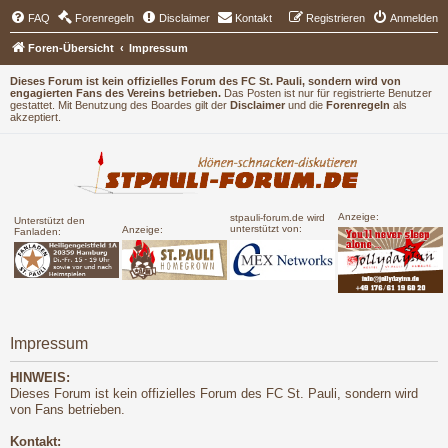
FAQ
Forenregeln
Disclaimer
Kontakt
Registrieren
Anmelden
Foren-Übersicht
Impressum
Dieses Forum ist kein offizielles Forum des FC St. Pauli, sondern wird von
engagierten Fans des Vereins betrieben.
Das Posten ist nur für registrierte Benutzer
gestattet. Mit Benutzung des Boardes gilt der
Disclaimer
und die
Forenregeln
als
akzeptiert.
Anzeige:
stpauli-forum.de wird
Unterstützt den
unterstützt von:
Anzeige:
Fanladen:
Impressum
HINWEIS:
Dieses Forum ist kein offizielles Forum des FC St. Pauli, sondern wird
von Fans betrieben.
Kontakt: