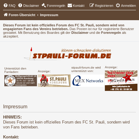
FAQ
Disclaimer
Forenregeln
Kontakt
Registrieren
Anmelden
Foren-Übersicht
Impressum
Dieses Forum ist kein offizielles Forum des FC St. Pauli, sondern wird von
engagierten Fans des Vereins betrieben.
Das Posten ist nur für registrierte Benutzer
gestattet. Mit Benutzung des Boardes gilt der
Disclaimer
und die
Forenregeln
als
akzeptiert.
Anzeige:
stpauli-forum.de wird
Unterstützt den
unterstützt von:
Anzeige:
Fanladen:
Impressum
HINWEIS:
Dieses Forum ist kein offizielles Forum des FC St. Pauli, sondern wird
von Fans betrieben.
Kontakt: