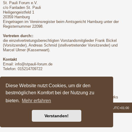
St. Pauli Forum e.V.
c/o Fanladen St. Pauli
Heiligengeistfeld 1
20359 Hamburg
Eingetragen im Vereinsregister beim Amtsgericht Hamburg unter der
Registernummer 22098.
Vertreten durch::
die einzelvertretungsberechtigten Vorstandsmitglieder Frank Bickel
(Vorsitzender), Andreas Schmid (stellvertretender Vorsitzender) und
Marcel Ulmer (Kassenwart).
Kontakt
Email:
info@stpauli-forum.de
Telefon: 015214709722
Bitte unbedingt beachten:
Hinsichtlich der Nutzungsbedingungen gilt unser Disclaimer
Diese Website nutzt Cookies, um dir den
bestmöglichen Komfort bei der Nutzung zu
Support
Das Forum wird freundlicherweise unterstützt von Q-MEX Networks
bieten.
Mehr erfahren
Foren-Übersicht
Alle Zeiten sind
UTC+01:00
Verstanden!
Powered by
phpBB
® Forum Software © phpBB Limited
Deutsche Übersetzung durch
phpBB.de