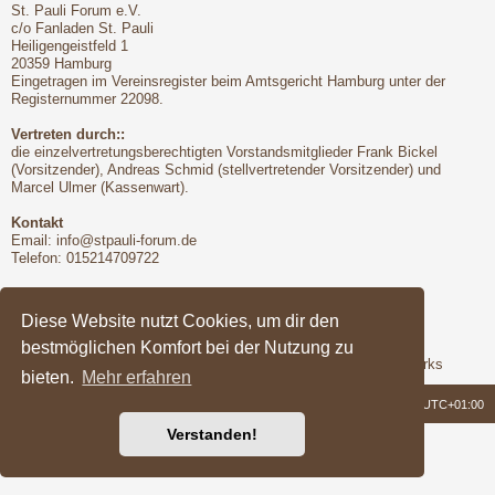
St. Pauli Forum e.V.
c/o Fanladen St. Pauli
Heiligengeistfeld 1
20359 Hamburg
Eingetragen im Vereinsregister beim Amtsgericht Hamburg unter der
Registernummer 22098.
Vertreten durch::
die einzelvertretungsberechtigten Vorstandsmitglieder Frank Bickel
(Vorsitzender), Andreas Schmid (stellvertretender Vorsitzender) und
Marcel Ulmer (Kassenwart).
Kontakt
Email:
info@stpauli-forum.de
Telefon: 015214709722
Bitte unbedingt beachten:
Hinsichtlich der Nutzungsbedingungen gilt unser Disclaimer
Diese Website nutzt Cookies, um dir den
bestmöglichen Komfort bei der Nutzung zu
Support
Das Forum wird freundlicherweise unterstützt von Q-MEX Networks
bieten.
Mehr erfahren
Foren-Übersicht
Alle Zeiten sind
UTC+01:00
Verstanden!
Powered by
phpBB
® Forum Software © phpBB Limited
Deutsche Übersetzung durch
phpBB.de