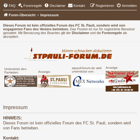
FAQ
Forenregeln
Disclaimer
Kontakt
Registrieren
Anmelden
Foren-Übersicht
Impressum
Dieses Forum ist kein offizielles Forum des FC St. Pauli, sondern wird von
engagierten Fans des Vereins betrieben.
Das Posten ist nur für registrierte Benutzer
gestattet. Mit Benutzung des Boardes gilt der
Disclaimer
und die
Forenregeln
als
akzeptiert.
Anzeige:
stpauli-forum.de wird
Unterstützt den
unterstützt von:
Anzeige:
Fanladen:
Impressum
HINWEIS:
Dieses Forum ist kein offizielles Forum des FC St. Pauli, sondern wird
von Fans betrieben.
Kontakt: