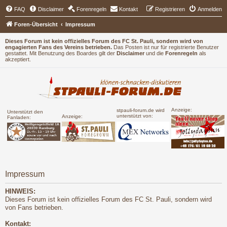
FAQ
Disclaimer
Forenregeln
Kontakt
Registrieren
Anmelden
Foren-Übersicht
Impressum
Dieses Forum ist kein offizielles Forum des FC St. Pauli, sondern wird von
engagierten Fans des Vereins betrieben.
Das Posten ist nur für registrierte Benutzer
gestattet. Mit Benutzung des Boardes gilt der
Disclaimer
und die
Forenregeln
als
akzeptiert.
Anzeige:
stpauli-forum.de wird
Unterstützt den
unterstützt von:
Anzeige:
Fanladen:
Impressum
HINWEIS:
Dieses Forum ist kein offizielles Forum des FC St. Pauli, sondern wird
von Fans betrieben.
Kontakt: