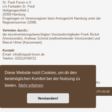
St. Pauli Forum e.V.
c/o Fanladen St. Pauli
Heiligengeistfeld 1
20359 Hamburg
Eingetragen im Vereinsregister beim Amtsgericht Hamburg unter der
Registernummer 22098.
Vertreten durch::
die einzelvertretungsberechtigten Vorstandsmitglieder Frank Bickel
(Vorsitzender), Andreas Schmid (stellvertretender Vorsitzender) und
Marcel Ulmer (Kassenwart).
Kontakt
Email:
info@stpauli-forum.de
Telefon: 015214709722
Bitte unbedingt beachten:
Hinsichtlich der Nutzungsbedingungen gilt unser Disclaimer
Diese Website nutzt Cookies, um dir den
bestmöglichen Komfort bei der Nutzung zu
Support
Das Forum wird freundlicherweise unterstützt von Q-MEX Networks
bieten.
Mehr erfahren
Foren-Übersicht
Alle Zeiten sind
UTC+01:00
Verstanden!
Powered by
phpBB
® Forum Software © phpBB Limited
Deutsche Übersetzung durch
phpBB.de