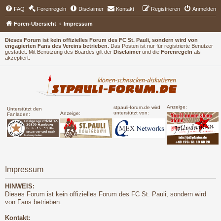
FAQ
Forenregeln
Disclaimer
Kontakt
Registrieren
Anmelden
Foren-Übersicht
Impressum
Dieses Forum ist kein offizielles Forum des FC St. Pauli, sondern wird von
engagierten Fans des Vereins betrieben.
Das Posten ist nur für registrierte Benutzer
gestattet. Mit Benutzung des Boardes gilt der
Disclaimer
und die
Forenregeln
als
akzeptiert.
Anzeige:
stpauli-forum.de wird
Unterstützt den
unterstützt von:
Anzeige:
Fanladen:
Impressum
HINWEIS:
Dieses Forum ist kein offizielles Forum des FC St. Pauli, sondern wird
von Fans betrieben.
Kontakt: