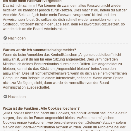
Ich habe mein Passwort vergessen!
Das ist nicht schlimm! Wir können dir zwar dein altes Passwort nicht wieder
mitteilen, du kannst es jedoch zurücksetzen. Dies machst du, indem du auf der
Anmelde-Seite auf „Ich habe mein Passwort vergessen“ klickst und den
Anweisungen folgst. So solltest du dich schnell wieder anmelden können.
Solltest du trotzdem nicht in der Lage sein, dein Passwort zurückzusetzen, so
wende dich an die Board-Administration.
Nach oben
Warum werde ich automatisch abgemeldet?
Wenn du beim Anmelden das Kontrollkästchen „Angemeldet bleiben“ nicht
auswählst, wirst du nur für eine Sitzung angemeldet. Dies verhindert den
Missbrauch deines Benutzerkontos durch einen Dritten. Um angemeldet zu
bleiben, kannst du das Kästchen „Angemeldet bleiben“ beim Anmelden
auswählen. Dies ist nicht empfehlenswert, wenn du dich an einem öffentlichen
Computer, zum Beispiel in einem Internetcafé, befindest. Wenn diese Option
nicht zur Verfügung steht, dann wurde sie vermutlich von der Board-
Administration ausgeschaltet.
Nach oben
Wozu ist die Funktion „Alle Cookies löschen“?
„Alle Cookies löschen“ löscht die Cookies, die phpBB erstellt hat und die dafür
sorgen, dass du im Forum angemeldet bleibst. Außerdem ermöglichen
Cookies einige Funktionen, wie beispielsweise den „Gelesen“-Status – sofern
sie von der Board-Administration aktiviert wurden. Wenn du Probleme bei der