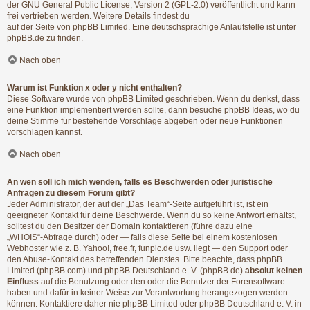
der GNU General Public License, Version 2 (GPL-2.0) veröffentlicht und kann
frei vertrieben werden. Weitere Details findest du
auf der Seite von phpBB Limited
. Eine deutschsprachige Anlaufstelle ist unter
phpBB.de
zu finden.
Nach oben
Warum ist Funktion x oder y nicht enthalten?
Diese Software wurde von phpBB Limited geschrieben. Wenn du denkst, dass
eine Funktion implementiert werden sollte, dann besuche
phpBB Ideas
, wo du
deine Stimme für bestehende Vorschläge abgeben oder neue Funktionen
vorschlagen kannst.
Nach oben
An wen soll ich mich wenden, falls es Beschwerden oder juristische
Anfragen zu diesem Forum gibt?
Jeder Administrator, der auf der „Das Team“-Seite aufgeführt ist, ist ein
geeigneter Kontakt für deine Beschwerde. Wenn du so keine Antwort erhältst,
solltest du den Besitzer der Domain kontaktieren (führe dazu eine
„WHOIS“-Abfrage
durch) oder — falls diese Seite bei einem kostenlosen
Webhoster wie z. B. Yahoo!, free.fr, funpic.de usw. liegt — den Support oder
den Abuse-Kontakt des betreffenden Dienstes. Bitte beachte, dass phpBB
Limited (phpBB.com) und phpBB Deutschland e. V. (phpBB.de)
absolut keinen
Einfluss
auf die Benutzung oder den oder die Benutzer der Forensoftware
haben und dafür in keiner Weise zur Verantwortung herangezogen werden
können. Kontaktiere daher nie phpBB Limited oder phpBB Deutschland e. V. in