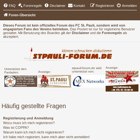
FAQ
Forenregeln
Disclaimer
Kontakt
Registrieren
Anmelden
Foren-Übersicht
Dieses Forum ist kein offizielles Forum des FC St. Pauli, sondern wird von
engagierten Fans des Vereins betrieben.
Das Posten ist nur für registrierte Benutzer
gestattet. Mit Benutzung des Boardes gilt der
Disclaimer
und die
Forenregeln
als
akzeptiert.
Anzeige:
stpauli-forum.de wird
Unterstützt den
unterstützt von:
Anzeige:
Fanladen:
Häufig gestellte Fragen
Registrierung und Anmeldung
Wozu muss ich mich registrieren?
Was ist COPPA?
Warum kann ich mich nicht registrieren?
Ich habe mich registriert, kann mich aber nicht anmelden!