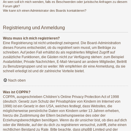
An wen soll ich mich wenden, falls es Beschwerden oder juristische Anfragen zu diesem
Forum gibt?
Wie kann ich einen Administrator des Boards kontaktieren?
Registrierung und Anmeldung
Wozu muss ich mich registrieren?
Eine Registrierung ist nicht unbedingt zwingend. Die Board-Administration
dieses Forums entscheidet, ob du registriert sein musst, um Beiträge zu
schreiben. Auf jeden Fall erhältst du als registriertes Mitglied Zugriff auf
zusätzliche Funktionen, die Gästen nicht zur Verfügung stehen: zum Beispiel
Avatarbilder, Private Nachrichten, E-Mail-Versand an andere Mitglieder, Beitritt
zu Benutzergruppen und so weiter. Wir empfehlen dir eine Anmeldung, da sie
schnell erledigt ist und dir zahlreiche Vorteile bietet.
Nach oben
Was ist COPPA?
COPPA, ausgeschrieben Children’s Online Privacy Protection Act of 1998
(deutsch: Gesetz zum Schutz der Privatsphäre von Kindern im Internet von
1998) ist ein Gesetz in den USA, welches festlegt, dass Websites, die
möglicherweise persönliche Daten von Kindern unter 13 Jahren erheben,
hierzu die Zustimmung der Eltern beziehungsweise des oder der
Erziehungsberechtigten benötigen. Wenn du dir unsicher bist, ob dies auf dich
oder die Website, auf der du dich zu registrieren versuchst, zutrifft, ziehe einen
rechtlichen Beistand zu Rate. Bitte beachte, dass phpBB Limited und der