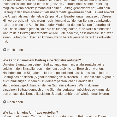
eventuell ist dies nur für einen begrenzten Zeitraum nach seiner Erstellung
möglich. Wenn bereits jemand auf deinen Beitrag geantwortet hat, wird dein
Beitrag in der Themenansicht als überarbeitet gekennzeichnet. Es wird sowohl
die Anzahl als auch der letzte Zeitpunkt der Bearbeitungen angezeigt. Dieser
Hinweis erscheint nicht, wenn noch niemand auf deinen Beitrag geantwortet
hat oder wenn ein Administrator oder Moderator deinen Beitrag überarbeitet
hat. Diese können jedoch, falls sie es für nötig halten, eine Notiz hinterlassen,
warum dein Beitrag überarbeitet wurde. Bitte beachte, dass normale Benutzer
einen Beitrag nicht löschen können, wenn bereits jemand darauf geantwortet
hat.
Nach oben
Wie kann ich meinem Beitrag eine Signatur anfügen?
Um eine Signatur an deinen Beitrag anzufügen, musst du zunächst eine
solche in den Einstellungen in deinem persönlichen Bereich entwerfen.
Nachdem du die Signatur erstellt und gespeichert hast, kannst du in jedem
Beitrag das Kästchen „Signatur anhängen“ aktivieren. Du kannst eine Signatur
auch hinzufügen, indem du in deinem persönlichen Bereich das
standardmäßige Anhängen deiner Signatur aktivierst. Wenn du einen
einzelnen Beitrag dennoch ohne Signatur verfassen möchtest, so kannst du
dort einfach das Kontrollkästchen „Signatur anhängen“ wieder deaktivieren.
Nach oben
Wie kann ich eine Umfrage erstellen?
Wenn du ein neues Thema eröffnest oder den ersten Beitrag eines Themas