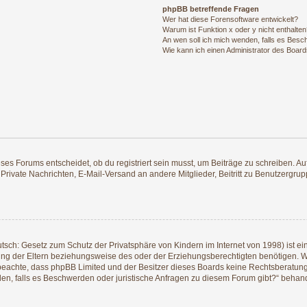
phpBB betreffende Fragen
Wer hat diese Forensoftware entwickelt?
Warum ist Funktion x oder y nicht enthalte
An wen soll ich mich wenden, falls es Besc
Wie kann ich einen Administrator des Board
s Forums entscheidet, ob du registriert sein musst, um Beiträge zu schreiben. Auf je
 Private Nachrichten, E-Mail-Versand an andere Mitglieder, Beitritt zu Benutzergrup
tsch: Gesetz zum Schutz der Privatsphäre von Kindern im Internet von 1998) ist ei
g der Eltern beziehungsweise des oder der Erziehungsberechtigten benötigen. Wenn
itte beachte, dass phpBB Limited und der Besitzer dieses Boards keine Rechtsberatu
enden, falls es Beschwerden oder juristische Anfragen zu diesem Forum gibt?“ behan