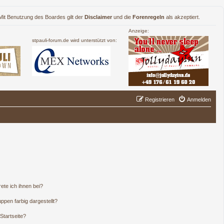
. Mit Benutzung des Boardes gilt der
Disclaimer
und die
Forenregeln
als akzeptiert.
Anzeige:
stpauli-forum.de wird unterstützt von:
Registrieren
Anmelden
ete ich ihnen bei?
pen farbig dargestellt?
Startseite?