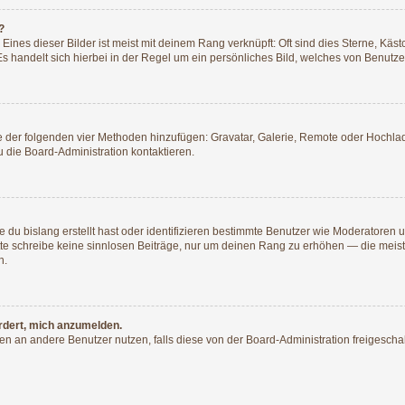
?
ines dieser Bilder ist meist mit deinem Rang verknüpft: Oft sind dies Sterne, Käs
s handelt sich hierbei in der Regel um ein persönliches Bild, welches von Benutzer
ine der folgenden vier Methoden hinzufügen: Gravatar, Galerie, Remote oder Hochl
 die Board-Administration kontaktieren.
 du bislang erstellt hast oder identifizieren bestimmte Benutzer wie Moderatoren
Bitte schreibe keine sinnlosen Beiträge, nur um deinen Rang zu erhöhen — die mei
n.
ordert, mich anzumelden.
chten an andere Benutzer nutzen, falls diese von der Board-Administration freige