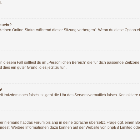
n.
taucht?
„Meinen Online-Status während dieser Sitzung verbergen“. Wenn du diese Option ei
n diesem Fall solltest du im „Persönlichen Bereich“ die für dich passende Zeitzone (
 dies ein guter Grund, dies jetzt zu tun.
h!
Zeit trotzdem noch falsch ist, geht die Uhr des Servers vermutlich falsch. Kontaktie
der niemand hat das Forum bislang in deine Sprache übersetzt. Frage ggf. einen Boa
würdest. Weitere Informationen dazu können auf der Website von
phpBB Limited
ode