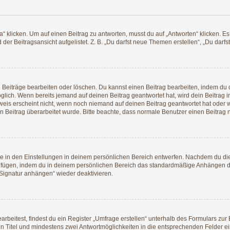
icken. Um auf einen Beitrag zu antworten, musst du auf „Antworten“ klicken. Es kö
er Beitragsansicht aufgelistet. Z. B. „Du darfst neue Themen erstellen“, „Du darfs
n Beiträge bearbeiten oder löschen. Du kannst einen Beitrag bearbeiten, indem du 
möglich. Wenn bereits jemand auf deinen Beitrag geantwortet hat, wird dein Beitrag
weis erscheint nicht, wenn noch niemand auf deinen Beitrag geantwortet hat oder w
dein Beitrag überarbeitet wurde. Bitte beachte, dass normale Benutzer einen Beitra
 in den Einstellungen in deinem persönlichen Bereich entwerfen. Nachdem du die S
zufügen, indem du in deinem persönlichen Bereich das standardmäßige Anhängen de
„Signatur anhängen“ wieder deaktivieren.
eitest, findest du ein Register „Umfrage erstellen“ unterhalb des Formulars zur B
nen Titel und mindestens zwei Antwortmöglichkeiten in die entsprechenden Felder ei