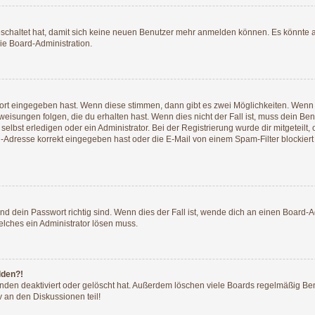
geschaltet hat, damit sich keine neuen Benutzer mehr anmelden können. Es könnte 
ie Board-Administration.
wort eingegeben hast. Wenn diese stimmen, dann gibt es zwei Möglichkeiten. Wen
isungen folgen, die du erhalten hast. Wenn dies nicht der Fall ist, muss dein Ben
lbst erledigen oder ein Administrator. Bei der Registrierung wurde dir mitgeteilt, o
-Adresse korrekt eingegeben hast oder die E-Mail von einem Spam-Filter blockiert 
d dein Passwort richtig sind. Wenn dies der Fall ist, wende dich an einen Board-Ad
elches ein Administrator lösen muss.
lden?!
nden deaktiviert oder gelöscht hat. Außerdem löschen viele Boards regelmäßig Benu
 an den Diskussionen teil!