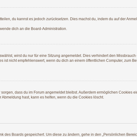
mitteilen, du kannst es jedoch zurücksetzen. Dies machst du, indem du auf der Anme
 wende dich an die Board-Administration.
ählst, wirst du nur für eine Sitzung angemeldet. Dies verhindert den Missbrauch
ist nicht empfehlenswert, wenn du dich an einem öffentlichen Computer, zum Beisp
afür sorgen, dass du im Forum angemeldet bleibst. Außerdem ermöglichen Cookies ei
r Abmeldung hast, kann es helfen, wenn du die Cookies löscht.
ank des Boards gespeichert. Um diese zu ändern, gehe in den „Persönlichen Bereich