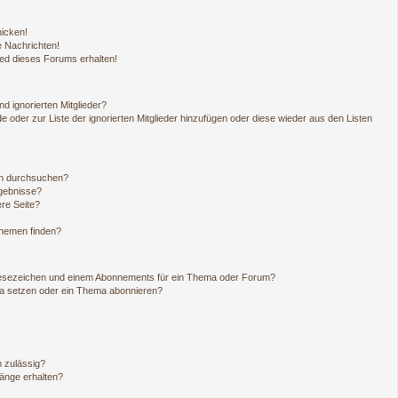
hicken!
 Nachrichten!
ied dieses Forums erhalten!
d ignorierten Mitglieder?
de oder zur Liste der ignorierten Mitglieder hinzufügen oder diese wieder aus den Listen
en durchsuchen?
rgebnisse?
re Seite?
Themen finden?
Lesezeichen und einem Abonnements für ein Thema oder Forum?
ma setzen oder ein Thema abonnieren?
 zulässig?
hänge erhalten?