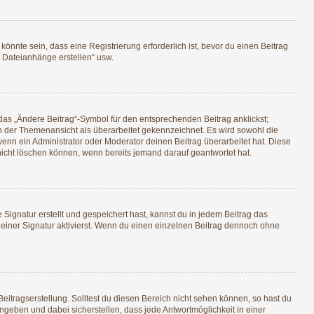
nnte sein, dass eine Registrierung erforderlich ist, bevor du einen Beitrag
t Dateianhänge erstellen“ usw.
das „Ändere Beitrag“-Symbol für den entsprechenden Beitrag anklickst;
 in der Themenansicht als überarbeitet gekennzeichnet. Es wird sowohl die
enn ein Administrator oder Moderator deinen Beitrag überarbeitet hat. Diese
g nicht löschen können, wenn bereits jemand darauf geantwortet hat.
ignatur erstellt und gespeichert hast, kannst du in jedem Beitrag das
iner Signatur aktivierst. Wenn du einen einzelnen Beitrag dennoch ohne
eitragserstellung. Solltest du diesen Bereich nicht sehen können, so hast du
ngeben und dabei sicherstellen, dass jede Antwortmöglichkeit in einer