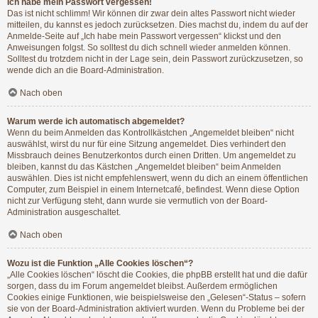
Ich habe mein Passwort vergessen!
Das ist nicht schlimm! Wir können dir zwar dein altes Passwort nicht wieder
mitteilen, du kannst es jedoch zurücksetzen. Dies machst du, indem du auf der
Anmelde-Seite auf „Ich habe mein Passwort vergessen“ klickst und den
Anweisungen folgst. So solltest du dich schnell wieder anmelden können.
Solltest du trotzdem nicht in der Lage sein, dein Passwort zurückzusetzen, so
wende dich an die Board-Administration.
Nach oben
Warum werde ich automatisch abgemeldet?
Wenn du beim Anmelden das Kontrollkästchen „Angemeldet bleiben“ nicht
auswählst, wirst du nur für eine Sitzung angemeldet. Dies verhindert den
Missbrauch deines Benutzerkontos durch einen Dritten. Um angemeldet zu
bleiben, kannst du das Kästchen „Angemeldet bleiben“ beim Anmelden
auswählen. Dies ist nicht empfehlenswert, wenn du dich an einem öffentlichen
Computer, zum Beispiel in einem Internetcafé, befindest. Wenn diese Option
nicht zur Verfügung steht, dann wurde sie vermutlich von der Board-
Administration ausgeschaltet.
Nach oben
Wozu ist die Funktion „Alle Cookies löschen“?
„Alle Cookies löschen“ löscht die Cookies, die phpBB erstellt hat und die dafür
sorgen, dass du im Forum angemeldet bleibst. Außerdem ermöglichen
Cookies einige Funktionen, wie beispielsweise den „Gelesen“-Status – sofern
sie von der Board-Administration aktiviert wurden. Wenn du Probleme bei der