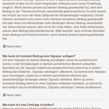
eventuell ist dies nur für einen begrenzten Zeitraum nach seiner Erstellung
möglich. Wenn bereits jemand auf deinen Beitrag geantwortet hat, wird dein
Beitrag in der Themenansicht als überarbeitet gekennzeichnet. Es wird sowohl
die Anzahl als auch der letzte Zeitpunkt der Bearbeitungen angezeigt. Dieser
Hinweis erscheint nicht, wenn noch niemand auf deinen Beitrag geantwortet
hat oder wenn ein Administrator oder Moderator deinen Beitrag überarbeitet
hat. Diese können jedoch, falls sie es für nötig halten, eine Notiz hinterlassen,
warum dein Beitrag überarbeitet wurde. Bitte beachte, dass normale Benutzer
einen Beitrag nicht löschen können, wenn bereits jemand darauf geantwortet
hat.
Nach oben
Wie kann ich meinem Beitrag eine Signatur anfügen?
Um eine Signatur an deinen Beitrag anzufügen, musst du zunächst eine
solche in den Einstellungen in deinem persönlichen Bereich entwerfen.
Nachdem du die Signatur erstellt und gespeichert hast, kannst du in jedem
Beitrag das Kästchen „Signatur anhängen“ aktivieren. Du kannst eine Signatur
auch hinzufügen, indem du in deinem persönlichen Bereich das
standardmäßige Anhängen deiner Signatur aktivierst. Wenn du einen
einzelnen Beitrag dennoch ohne Signatur verfassen möchtest, so kannst du
dort einfach das Kontrollkästchen „Signatur anhängen“ wieder deaktivieren.
Nach oben
Wie kann ich eine Umfrage erstellen?
Wenn du ein neues Thema eröffnest oder den ersten Beitrag eines Themas