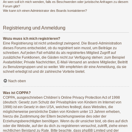
An wen soll ich mich wenden, falls es Beschwerden oder juristische Anfragen zu diesem
Forum gibt?
Wie kann ich einen Administrator des Boards kontaktieren?
Registrierung und Anmeldung
Wozu muss ich mich registrieren?
Eine Registrierung ist nicht unbedingt zwingend. Die Board-Administration
dieses Forums entscheidet, ob du registriert sein musst, um Beiträge zu
schreiben. Auf jeden Fall erhältst du als registriertes Mitglied Zugriff auf
zusätzliche Funktionen, die Gästen nicht zur Verfügung stehen: zum Beispiel
Avatarbilder, Private Nachrichten, E-Mail-Versand an andere Mitglieder, Beitritt
zu Benutzergruppen und so weiter. Wir empfehlen dir eine Anmeldung, da sie
schnell erledigt ist und dir zahlreiche Vorteile bietet.
Nach oben
Was ist COPPA?
COPPA, ausgeschrieben Children’s Online Privacy Protection Act of 1998
(deutsch: Gesetz zum Schutz der Privatsphäre von Kindern im Internet von
1998) ist ein Gesetz in den USA, welches festlegt, dass Websites, die
möglicherweise persönliche Daten von Kindern unter 13 Jahren erheben,
hierzu die Zustimmung der Eltern beziehungsweise des oder der
Erziehungsberechtigten benötigen. Wenn du dir unsicher bist, ob dies auf dich
oder die Website, auf der du dich zu registrieren versuchst, zutrifft, ziehe einen
rechtlichen Beistand zu Rate. Bitte beachte, dass phpBB Limited und der