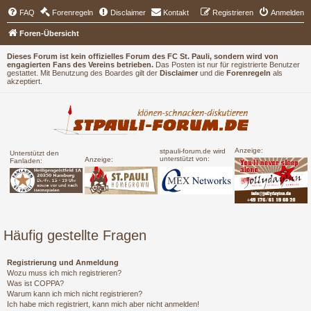
FAQ
Forenregeln
Disclaimer
Kontakt
Registrieren
Anmelden
Foren-Übersicht
Dieses Forum ist kein offizielles Forum des FC St. Pauli, sondern wird von
engagierten Fans des Vereins betrieben.
Das Posten ist nur für registrierte Benutzer
gestattet. Mit Benutzung des Boardes gilt der
Disclaimer
und die
Forenregeln
als
akzeptiert.
Anzeige:
stpauli-forum.de wird
Unterstützt den
unterstützt von:
Anzeige:
Fanladen:
Häufig gestellte Fragen
Registrierung und Anmeldung
Wozu muss ich mich registrieren?
Was ist COPPA?
Warum kann ich mich nicht registrieren?
Ich habe mich registriert, kann mich aber nicht anmelden!