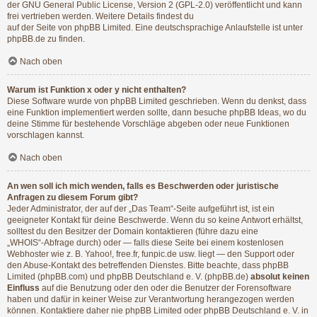
der GNU General Public License, Version 2 (GPL-2.0) veröffentlicht und kann
frei vertrieben werden. Weitere Details findest du
auf der Seite von phpBB Limited
. Eine deutschsprachige Anlaufstelle ist unter
phpBB.de
zu finden.
Nach oben
Warum ist Funktion x oder y nicht enthalten?
Diese Software wurde von phpBB Limited geschrieben. Wenn du denkst, dass
eine Funktion implementiert werden sollte, dann besuche
phpBB Ideas
, wo du
deine Stimme für bestehende Vorschläge abgeben oder neue Funktionen
vorschlagen kannst.
Nach oben
An wen soll ich mich wenden, falls es Beschwerden oder juristische
Anfragen zu diesem Forum gibt?
Jeder Administrator, der auf der „Das Team“-Seite aufgeführt ist, ist ein
geeigneter Kontakt für deine Beschwerde. Wenn du so keine Antwort erhältst,
solltest du den Besitzer der Domain kontaktieren (führe dazu eine
„WHOIS“-Abfrage
durch) oder — falls diese Seite bei einem kostenlosen
Webhoster wie z. B. Yahoo!, free.fr, funpic.de usw. liegt — den Support oder
den Abuse-Kontakt des betreffenden Dienstes. Bitte beachte, dass phpBB
Limited (phpBB.com) und phpBB Deutschland e. V. (phpBB.de)
absolut keinen
Einfluss
auf die Benutzung oder den oder die Benutzer der Forensoftware
haben und dafür in keiner Weise zur Verantwortung herangezogen werden
können. Kontaktiere daher nie phpBB Limited oder phpBB Deutschland e. V. in