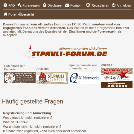
FAQ
Forenregeln
Disclaimer
Kontakt
Registrieren
Anmelden
Foren-Übersicht
Dieses Forum ist kein offizielles Forum des FC St. Pauli, sondern wird von
engagierten Fans des Vereins betrieben.
Das Posten ist nur für registrierte Benutzer
gestattet. Mit Benutzung des Boardes gilt der
Disclaimer
und die
Forenregeln
als
akzeptiert.
Anzeige:
stpauli-forum.de wird
Unterstützt den
unterstützt von:
Anzeige:
Fanladen:
Häufig gestellte Fragen
Registrierung und Anmeldung
Wozu muss ich mich registrieren?
Was ist COPPA?
Warum kann ich mich nicht registrieren?
Ich habe mich registriert, kann mich aber nicht anmelden!