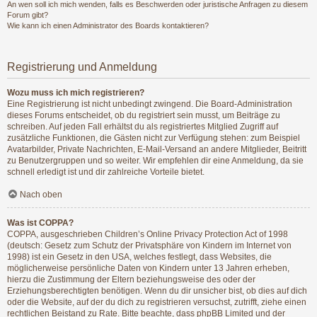
An wen soll ich mich wenden, falls es Beschwerden oder juristische Anfragen zu diesem
Forum gibt?
Wie kann ich einen Administrator des Boards kontaktieren?
Registrierung und Anmeldung
Wozu muss ich mich registrieren?
Eine Registrierung ist nicht unbedingt zwingend. Die Board-Administration
dieses Forums entscheidet, ob du registriert sein musst, um Beiträge zu
schreiben. Auf jeden Fall erhältst du als registriertes Mitglied Zugriff auf
zusätzliche Funktionen, die Gästen nicht zur Verfügung stehen: zum Beispiel
Avatarbilder, Private Nachrichten, E-Mail-Versand an andere Mitglieder, Beitritt
zu Benutzergruppen und so weiter. Wir empfehlen dir eine Anmeldung, da sie
schnell erledigt ist und dir zahlreiche Vorteile bietet.
Nach oben
Was ist COPPA?
COPPA, ausgeschrieben Children’s Online Privacy Protection Act of 1998
(deutsch: Gesetz zum Schutz der Privatsphäre von Kindern im Internet von
1998) ist ein Gesetz in den USA, welches festlegt, dass Websites, die
möglicherweise persönliche Daten von Kindern unter 13 Jahren erheben,
hierzu die Zustimmung der Eltern beziehungsweise des oder der
Erziehungsberechtigten benötigen. Wenn du dir unsicher bist, ob dies auf dich
oder die Website, auf der du dich zu registrieren versuchst, zutrifft, ziehe einen
rechtlichen Beistand zu Rate. Bitte beachte, dass phpBB Limited und der