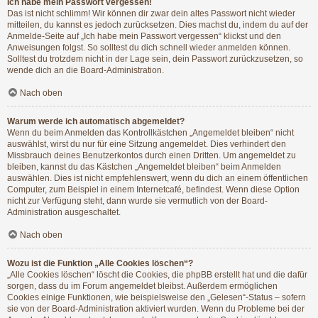
Ich habe mein Passwort vergessen!
Das ist nicht schlimm! Wir können dir zwar dein altes Passwort nicht wieder
mitteilen, du kannst es jedoch zurücksetzen. Dies machst du, indem du auf der
Anmelde-Seite auf „Ich habe mein Passwort vergessen“ klickst und den
Anweisungen folgst. So solltest du dich schnell wieder anmelden können.
Solltest du trotzdem nicht in der Lage sein, dein Passwort zurückzusetzen, so
wende dich an die Board-Administration.
Nach oben
Warum werde ich automatisch abgemeldet?
Wenn du beim Anmelden das Kontrollkästchen „Angemeldet bleiben“ nicht
auswählst, wirst du nur für eine Sitzung angemeldet. Dies verhindert den
Missbrauch deines Benutzerkontos durch einen Dritten. Um angemeldet zu
bleiben, kannst du das Kästchen „Angemeldet bleiben“ beim Anmelden
auswählen. Dies ist nicht empfehlenswert, wenn du dich an einem öffentlichen
Computer, zum Beispiel in einem Internetcafé, befindest. Wenn diese Option
nicht zur Verfügung steht, dann wurde sie vermutlich von der Board-
Administration ausgeschaltet.
Nach oben
Wozu ist die Funktion „Alle Cookies löschen“?
„Alle Cookies löschen“ löscht die Cookies, die phpBB erstellt hat und die dafür
sorgen, dass du im Forum angemeldet bleibst. Außerdem ermöglichen
Cookies einige Funktionen, wie beispielsweise den „Gelesen“-Status – sofern
sie von der Board-Administration aktiviert wurden. Wenn du Probleme bei der