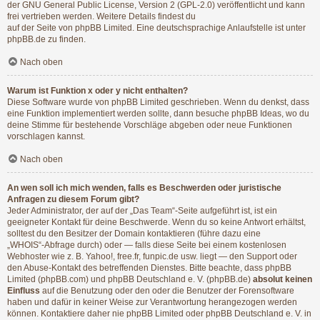
der GNU General Public License, Version 2 (GPL-2.0) veröffentlicht und kann
frei vertrieben werden. Weitere Details findest du
auf der Seite von phpBB Limited
. Eine deutschsprachige Anlaufstelle ist unter
phpBB.de
zu finden.
Nach oben
Warum ist Funktion x oder y nicht enthalten?
Diese Software wurde von phpBB Limited geschrieben. Wenn du denkst, dass
eine Funktion implementiert werden sollte, dann besuche
phpBB Ideas
, wo du
deine Stimme für bestehende Vorschläge abgeben oder neue Funktionen
vorschlagen kannst.
Nach oben
An wen soll ich mich wenden, falls es Beschwerden oder juristische
Anfragen zu diesem Forum gibt?
Jeder Administrator, der auf der „Das Team“-Seite aufgeführt ist, ist ein
geeigneter Kontakt für deine Beschwerde. Wenn du so keine Antwort erhältst,
solltest du den Besitzer der Domain kontaktieren (führe dazu eine
„WHOIS“-Abfrage
durch) oder — falls diese Seite bei einem kostenlosen
Webhoster wie z. B. Yahoo!, free.fr, funpic.de usw. liegt — den Support oder
den Abuse-Kontakt des betreffenden Dienstes. Bitte beachte, dass phpBB
Limited (phpBB.com) und phpBB Deutschland e. V. (phpBB.de)
absolut keinen
Einfluss
auf die Benutzung oder den oder die Benutzer der Forensoftware
haben und dafür in keiner Weise zur Verantwortung herangezogen werden
können. Kontaktiere daher nie phpBB Limited oder phpBB Deutschland e. V. in