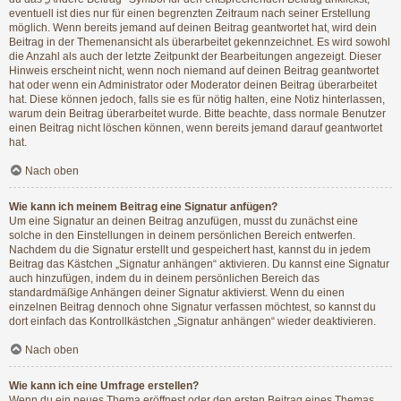
eventuell ist dies nur für einen begrenzten Zeitraum nach seiner Erstellung
möglich. Wenn bereits jemand auf deinen Beitrag geantwortet hat, wird dein
Beitrag in der Themenansicht als überarbeitet gekennzeichnet. Es wird sowohl
die Anzahl als auch der letzte Zeitpunkt der Bearbeitungen angezeigt. Dieser
Hinweis erscheint nicht, wenn noch niemand auf deinen Beitrag geantwortet
hat oder wenn ein Administrator oder Moderator deinen Beitrag überarbeitet
hat. Diese können jedoch, falls sie es für nötig halten, eine Notiz hinterlassen,
warum dein Beitrag überarbeitet wurde. Bitte beachte, dass normale Benutzer
einen Beitrag nicht löschen können, wenn bereits jemand darauf geantwortet
hat.
Nach oben
Wie kann ich meinem Beitrag eine Signatur anfügen?
Um eine Signatur an deinen Beitrag anzufügen, musst du zunächst eine
solche in den Einstellungen in deinem persönlichen Bereich entwerfen.
Nachdem du die Signatur erstellt und gespeichert hast, kannst du in jedem
Beitrag das Kästchen „Signatur anhängen“ aktivieren. Du kannst eine Signatur
auch hinzufügen, indem du in deinem persönlichen Bereich das
standardmäßige Anhängen deiner Signatur aktivierst. Wenn du einen
einzelnen Beitrag dennoch ohne Signatur verfassen möchtest, so kannst du
dort einfach das Kontrollkästchen „Signatur anhängen“ wieder deaktivieren.
Nach oben
Wie kann ich eine Umfrage erstellen?
Wenn du ein neues Thema eröffnest oder den ersten Beitrag eines Themas