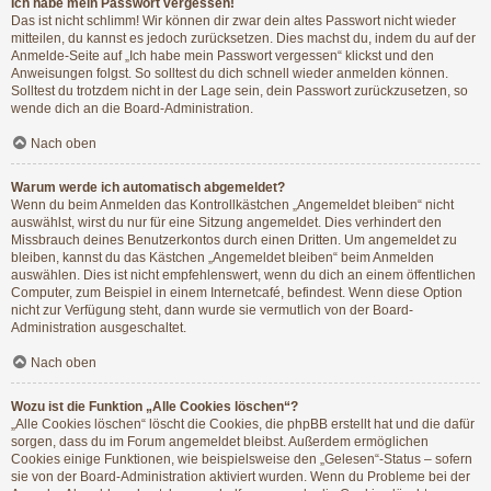
Ich habe mein Passwort vergessen!
Das ist nicht schlimm! Wir können dir zwar dein altes Passwort nicht wieder
mitteilen, du kannst es jedoch zurücksetzen. Dies machst du, indem du auf der
Anmelde-Seite auf „Ich habe mein Passwort vergessen“ klickst und den
Anweisungen folgst. So solltest du dich schnell wieder anmelden können.
Solltest du trotzdem nicht in der Lage sein, dein Passwort zurückzusetzen, so
wende dich an die Board-Administration.
Nach oben
Warum werde ich automatisch abgemeldet?
Wenn du beim Anmelden das Kontrollkästchen „Angemeldet bleiben“ nicht
auswählst, wirst du nur für eine Sitzung angemeldet. Dies verhindert den
Missbrauch deines Benutzerkontos durch einen Dritten. Um angemeldet zu
bleiben, kannst du das Kästchen „Angemeldet bleiben“ beim Anmelden
auswählen. Dies ist nicht empfehlenswert, wenn du dich an einem öffentlichen
Computer, zum Beispiel in einem Internetcafé, befindest. Wenn diese Option
nicht zur Verfügung steht, dann wurde sie vermutlich von der Board-
Administration ausgeschaltet.
Nach oben
Wozu ist die Funktion „Alle Cookies löschen“?
„Alle Cookies löschen“ löscht die Cookies, die phpBB erstellt hat und die dafür
sorgen, dass du im Forum angemeldet bleibst. Außerdem ermöglichen
Cookies einige Funktionen, wie beispielsweise den „Gelesen“-Status – sofern
sie von der Board-Administration aktiviert wurden. Wenn du Probleme bei der