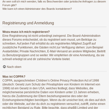
An wen soll ich mich wenden, falls es Beschwerden oder juristische Anfragen zu diesem
Forum gibt?
Wie kann ich einen Administrator des Boards kontaktieren?
Registrierung und Anmeldung
Wozu muss ich mich registrieren?
Eine Registrierung ist nicht unbedingt zwingend. Die Board-Administration
dieses Forums entscheidet, ob du registriert sein musst, um Beiträge zu
schreiben. Auf jeden Fall erhältst du als registriertes Mitglied Zugriff auf
zusätzliche Funktionen, die Gästen nicht zur Verfügung stehen: zum Beispiel
Avatarbilder, Private Nachrichten, E-Mail-Versand an andere Mitglieder, Beitritt
zu Benutzergruppen und so weiter. Wir empfehlen dir eine Anmeldung, da sie
schnell erledigt ist und dir zahlreiche Vorteile bietet.
Nach oben
Was ist COPPA?
COPPA, ausgeschrieben Children’s Online Privacy Protection Act of 1998
(deutsch: Gesetz zum Schutz der Privatsphäre von Kindern im Internet von
1998) ist ein Gesetz in den USA, welches festlegt, dass Websites, die
möglicherweise persönliche Daten von Kindern unter 13 Jahren erheben,
hierzu die Zustimmung der Eltern beziehungsweise des oder der
Erziehungsberechtigten benötigen. Wenn du dir unsicher bist, ob dies auf dich
oder die Website, auf der du dich zu registrieren versuchst, zutrifft, ziehe einen
rechtlichen Beistand zu Rate. Bitte beachte, dass phpBB Limited und der