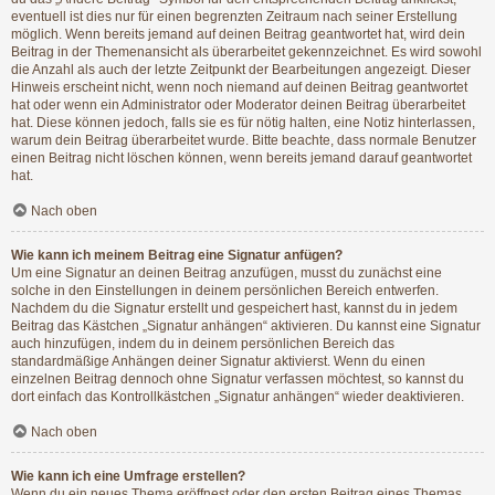
eventuell ist dies nur für einen begrenzten Zeitraum nach seiner Erstellung
möglich. Wenn bereits jemand auf deinen Beitrag geantwortet hat, wird dein
Beitrag in der Themenansicht als überarbeitet gekennzeichnet. Es wird sowohl
die Anzahl als auch der letzte Zeitpunkt der Bearbeitungen angezeigt. Dieser
Hinweis erscheint nicht, wenn noch niemand auf deinen Beitrag geantwortet
hat oder wenn ein Administrator oder Moderator deinen Beitrag überarbeitet
hat. Diese können jedoch, falls sie es für nötig halten, eine Notiz hinterlassen,
warum dein Beitrag überarbeitet wurde. Bitte beachte, dass normale Benutzer
einen Beitrag nicht löschen können, wenn bereits jemand darauf geantwortet
hat.
Nach oben
Wie kann ich meinem Beitrag eine Signatur anfügen?
Um eine Signatur an deinen Beitrag anzufügen, musst du zunächst eine
solche in den Einstellungen in deinem persönlichen Bereich entwerfen.
Nachdem du die Signatur erstellt und gespeichert hast, kannst du in jedem
Beitrag das Kästchen „Signatur anhängen“ aktivieren. Du kannst eine Signatur
auch hinzufügen, indem du in deinem persönlichen Bereich das
standardmäßige Anhängen deiner Signatur aktivierst. Wenn du einen
einzelnen Beitrag dennoch ohne Signatur verfassen möchtest, so kannst du
dort einfach das Kontrollkästchen „Signatur anhängen“ wieder deaktivieren.
Nach oben
Wie kann ich eine Umfrage erstellen?
Wenn du ein neues Thema eröffnest oder den ersten Beitrag eines Themas