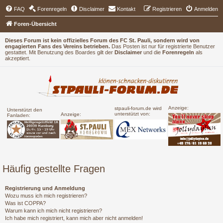
FAQ
Forenregeln
Disclaimer
Kontakt
Registrieren
Anmelden
Foren-Übersicht
Dieses Forum ist kein offizielles Forum des FC St. Pauli, sondern wird von
engagierten Fans des Vereins betrieben.
Das Posten ist nur für registrierte Benutzer
gestattet. Mit Benutzung des Boardes gilt der
Disclaimer
und die
Forenregeln
als
akzeptiert.
Anzeige:
stpauli-forum.de wird
Unterstützt den
unterstützt von:
Anzeige:
Fanladen:
Häufig gestellte Fragen
Registrierung und Anmeldung
Wozu muss ich mich registrieren?
Was ist COPPA?
Warum kann ich mich nicht registrieren?
Ich habe mich registriert, kann mich aber nicht anmelden!