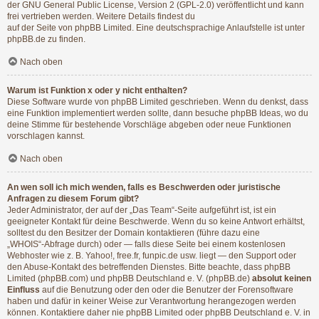
der GNU General Public License, Version 2 (GPL-2.0) veröffentlicht und kann
frei vertrieben werden. Weitere Details findest du
auf der Seite von phpBB Limited
. Eine deutschsprachige Anlaufstelle ist unter
phpBB.de
zu finden.
Nach oben
Warum ist Funktion x oder y nicht enthalten?
Diese Software wurde von phpBB Limited geschrieben. Wenn du denkst, dass
eine Funktion implementiert werden sollte, dann besuche
phpBB Ideas
, wo du
deine Stimme für bestehende Vorschläge abgeben oder neue Funktionen
vorschlagen kannst.
Nach oben
An wen soll ich mich wenden, falls es Beschwerden oder juristische
Anfragen zu diesem Forum gibt?
Jeder Administrator, der auf der „Das Team“-Seite aufgeführt ist, ist ein
geeigneter Kontakt für deine Beschwerde. Wenn du so keine Antwort erhältst,
solltest du den Besitzer der Domain kontaktieren (führe dazu eine
„WHOIS“-Abfrage
durch) oder — falls diese Seite bei einem kostenlosen
Webhoster wie z. B. Yahoo!, free.fr, funpic.de usw. liegt — den Support oder
den Abuse-Kontakt des betreffenden Dienstes. Bitte beachte, dass phpBB
Limited (phpBB.com) und phpBB Deutschland e. V. (phpBB.de)
absolut keinen
Einfluss
auf die Benutzung oder den oder die Benutzer der Forensoftware
haben und dafür in keiner Weise zur Verantwortung herangezogen werden
können. Kontaktiere daher nie phpBB Limited oder phpBB Deutschland e. V. in