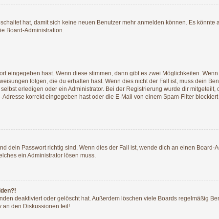
geschaltet hat, damit sich keine neuen Benutzer mehr anmelden können. Es könnte 
ie Board-Administration.
wort eingegeben hast. Wenn diese stimmen, dann gibt es zwei Möglichkeiten. Wen
isungen folgen, die du erhalten hast. Wenn dies nicht der Fall ist, muss dein Ben
lbst erledigen oder ein Administrator. Bei der Registrierung wurde dir mitgeteilt, o
-Adresse korrekt eingegeben hast oder die E-Mail von einem Spam-Filter blockiert 
d dein Passwort richtig sind. Wenn dies der Fall ist, wende dich an einen Board-Ad
elches ein Administrator lösen muss.
lden?!
nden deaktiviert oder gelöscht hat. Außerdem löschen viele Boards regelmäßig Benu
 an den Diskussionen teil!