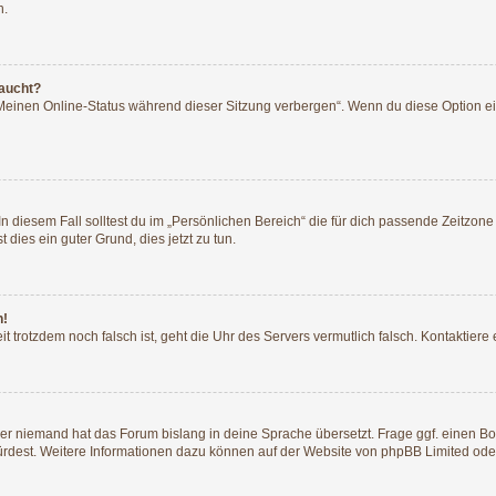
n.
taucht?
„Meinen Online-Status während dieser Sitzung verbergen“. Wenn du diese Option ei
n diesem Fall solltest du im „Persönlichen Bereich“ die für dich passende Zeitzone (
 dies ein guter Grund, dies jetzt zu tun.
h!
Zeit trotzdem noch falsch ist, geht die Uhr des Servers vermutlich falsch. Kontaktie
der niemand hat das Forum bislang in deine Sprache übersetzt. Frage ggf. einen Boa
würdest. Weitere Informationen dazu können auf der Website von
phpBB Limited
ode