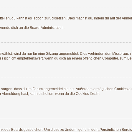
mitteilen, du kannst es jedoch zurücksetzen. Dies machst du, indem du auf der Anme
 wende dich an die Board-Administration.
ählst, wirst du nur für eine Sitzung angemeldet. Dies verhindert den Missbrauch
ist nicht empfehlenswert, wenn du dich an einem öffentlichen Computer, zum Beisp
afür sorgen, dass du im Forum angemeldet bleibst. Außerdem ermöglichen Cookies ei
r Abmeldung hast, kann es helfen, wenn du die Cookies löscht.
ank des Boards gespeichert. Um diese zu ändern, gehe in den „Persönlichen Bereich