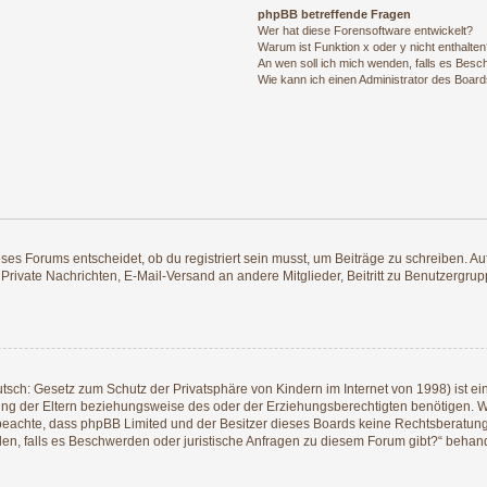
phpBB betreffende Fragen
Wer hat diese Forensoftware entwickelt?
Warum ist Funktion x oder y nicht enthalte
An wen soll ich mich wenden, falls es Besc
Wie kann ich einen Administrator des Board
s Forums entscheidet, ob du registriert sein musst, um Beiträge zu schreiben. Auf je
 Private Nachrichten, E-Mail-Versand an andere Mitglieder, Beitritt zu Benutzergrup
tsch: Gesetz zum Schutz der Privatsphäre von Kindern im Internet von 1998) ist ei
g der Eltern beziehungsweise des oder der Erziehungsberechtigten benötigen. Wenn
itte beachte, dass phpBB Limited und der Besitzer dieses Boards keine Rechtsberatu
enden, falls es Beschwerden oder juristische Anfragen zu diesem Forum gibt?“ behan