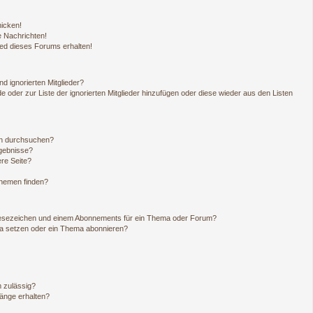
hicken!
 Nachrichten!
ied dieses Forums erhalten!
d ignorierten Mitglieder?
de oder zur Liste der ignorierten Mitglieder hinzufügen oder diese wieder aus den Listen
en durchsuchen?
rgebnisse?
re Seite?
Themen finden?
Lesezeichen und einem Abonnements für ein Thema oder Forum?
ma setzen oder ein Thema abonnieren?
 zulässig?
hänge erhalten?