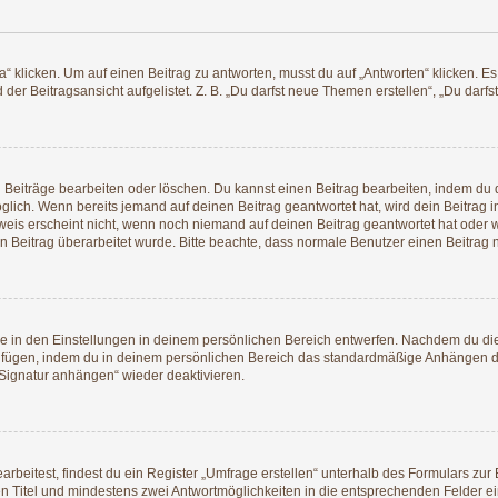
icken. Um auf einen Beitrag zu antworten, musst du auf „Antworten“ klicken. Es kö
er Beitragsansicht aufgelistet. Z. B. „Du darfst neue Themen erstellen“, „Du darfs
n Beiträge bearbeiten oder löschen. Du kannst einen Beitrag bearbeiten, indem du 
möglich. Wenn bereits jemand auf deinen Beitrag geantwortet hat, wird dein Beitrag
weis erscheint nicht, wenn noch niemand auf deinen Beitrag geantwortet hat oder w
dein Beitrag überarbeitet wurde. Bitte beachte, dass normale Benutzer einen Beitra
 in den Einstellungen in deinem persönlichen Bereich entwerfen. Nachdem du die S
zufügen, indem du in deinem persönlichen Bereich das standardmäßige Anhängen de
„Signatur anhängen“ wieder deaktivieren.
eitest, findest du ein Register „Umfrage erstellen“ unterhalb des Formulars zur B
nen Titel und mindestens zwei Antwortmöglichkeiten in die entsprechenden Felder ei