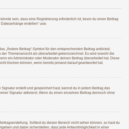
nnte sein, dass eine Registrierung erforderlich ist, bevor du einen Beitrag
t Dateianhänge erstellen“ usw.
das „Ändere Beitrag“-Symbol für den entsprechenden Beitrag anklickst;
 in der Themenansicht als überarbeitet gekennzeichnet. Es wird sowohl die
enn ein Administrator oder Moderator deinen Beitrag überarbeitet hat. Diese
g nicht löschen können, wenn bereits jemand darauf geantwortet hat.
ignatur erstellt und gespeichert hast, kannst du in jedem Beitrag das
iner Signatur aktivierst. Wenn du einen einzelnen Beitrag dennoch ohne
eitragserstellung. Solltest du diesen Bereich nicht sehen können, so hast du
ngeben und dabei sicherstellen, dass jede Antwortmöglichkeit in einer