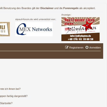
. Mit Benutzung des Boardes gilt der
Disclaimer
und die
Forenregeln
als akzeptiert.
Anzeige:
stpauli-forum.de wird unterstützt von:
Registrieren
Anmelden
ete ich ihnen bei?
pen farbig dargestellt?
Startseite?