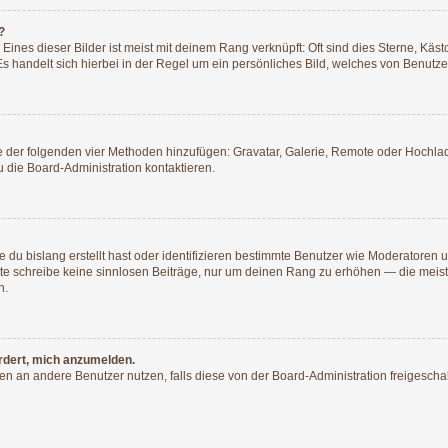
?
ines dieser Bilder ist meist mit deinem Rang verknüpft: Oft sind dies Sterne, Käs
s handelt sich hierbei in der Regel um ein persönliches Bild, welches von Benutzer
ine der folgenden vier Methoden hinzufügen: Gravatar, Galerie, Remote oder Hochl
 die Board-Administration kontaktieren.
 du bislang erstellt hast oder identifizieren bestimmte Benutzer wie Moderatoren
Bitte schreibe keine sinnlosen Beiträge, nur um deinen Rang zu erhöhen — die mei
n.
ordert, mich anzumelden.
chten an andere Benutzer nutzen, falls diese von der Board-Administration freige