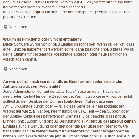
der GNU General Public License, Version 2 (GPL-2.0) veröffentlicht und kann
frei vertrieben werden. Weitere Details findest du
auf der Seite von phpBB Limited
. Eine deutschsprachige Anlaufstelle ist unter
phpBB.de
zu finden.
Nach oben
Warum ist Funktion x oder y nicht enthalten?
Diese Software wurde von phpBB Limited geschrieben. Wenn du denkst, dass
eine Funktion implementiert werden sollte, dann besuche
phpBB Ideas
, wo du
deine Stimme für bestehende Vorschläge abgeben oder neue Funktionen
vorschlagen kannst.
Nach oben
An wen soll ich mich wenden, falls es Beschwerden oder juristische
Anfragen zu diesem Forum gibt?
Jeder Administrator, der auf der „Das Team“-Seite aufgeführt ist, ist ein
geeigneter Kontakt für deine Beschwerde. Wenn du so keine Antwort erhältst,
solltest du den Besitzer der Domain kontaktieren (führe dazu eine
„WHOIS“-Abfrage
durch) oder — falls diese Seite bei einem kostenlosen
Webhoster wie z. B. Yahoo!, free.fr, funpic.de usw. liegt — den Support oder
den Abuse-Kontakt des betreffenden Dienstes. Bitte beachte, dass phpBB
Limited (phpBB.com) und phpBB Deutschland e. V. (phpBB.de)
absolut keinen
Einfluss
auf die Benutzung oder den oder die Benutzer der Forensoftware
haben und dafür in keiner Weise zur Verantwortung herangezogen werden
können. Kontaktiere daher nie phpBB Limited oder phpBB Deutschland e. V. in