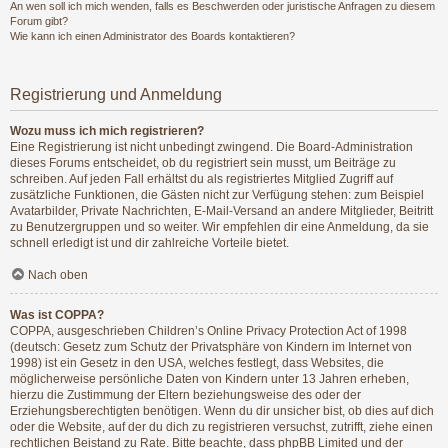
An wen soll ich mich wenden, falls es Beschwerden oder juristische Anfragen zu diesem
Forum gibt?
Wie kann ich einen Administrator des Boards kontaktieren?
Registrierung und Anmeldung
Wozu muss ich mich registrieren?
Eine Registrierung ist nicht unbedingt zwingend. Die Board-Administration
dieses Forums entscheidet, ob du registriert sein musst, um Beiträge zu
schreiben. Auf jeden Fall erhältst du als registriertes Mitglied Zugriff auf
zusätzliche Funktionen, die Gästen nicht zur Verfügung stehen: zum Beispiel
Avatarbilder, Private Nachrichten, E-Mail-Versand an andere Mitglieder, Beitritt
zu Benutzergruppen und so weiter. Wir empfehlen dir eine Anmeldung, da sie
schnell erledigt ist und dir zahlreiche Vorteile bietet.
Nach oben
Was ist COPPA?
COPPA, ausgeschrieben Children’s Online Privacy Protection Act of 1998
(deutsch: Gesetz zum Schutz der Privatsphäre von Kindern im Internet von
1998) ist ein Gesetz in den USA, welches festlegt, dass Websites, die
möglicherweise persönliche Daten von Kindern unter 13 Jahren erheben,
hierzu die Zustimmung der Eltern beziehungsweise des oder der
Erziehungsberechtigten benötigen. Wenn du dir unsicher bist, ob dies auf dich
oder die Website, auf der du dich zu registrieren versuchst, zutrifft, ziehe einen
rechtlichen Beistand zu Rate. Bitte beachte, dass phpBB Limited und der