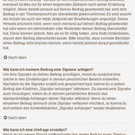
eventuell ist dies nur für einen begrenzten Zeitraum nach seiner Erstellung
möglich. Wenn bereits jemand auf deinen Beitrag geantwortet hat, wird dein
Beitrag in der Themenansicht als überarbeitet gekennzeichnet. Es wird sowohl
die Anzahl als auch der letzte Zeitpunkt der Bearbeitungen angezeigt. Dieser
Hinweis erscheint nicht, wenn noch niemand auf deinen Beitrag geantwortet
hat oder wenn ein Administrator oder Moderator deinen Beitrag überarbeitet
hat. Diese können jedoch, falls sie es für nötig halten, eine Notiz hinterlassen,
warum dein Beitrag überarbeitet wurde. Bitte beachte, dass normale Benutzer
einen Beitrag nicht löschen können, wenn bereits jemand darauf geantwortet
hat.
Nach oben
Wie kann ich meinem Beitrag eine Signatur anfügen?
Um eine Signatur an deinen Beitrag anzufügen, musst du zunächst eine
solche in den Einstellungen in deinem persönlichen Bereich entwerfen.
Nachdem du die Signatur erstellt und gespeichert hast, kannst du in jedem
Beitrag das Kästchen „Signatur anhängen“ aktivieren. Du kannst eine Signatur
auch hinzufügen, indem du in deinem persönlichen Bereich das
standardmäßige Anhängen deiner Signatur aktivierst. Wenn du einen
einzelnen Beitrag dennoch ohne Signatur verfassen möchtest, so kannst du
dort einfach das Kontrollkästchen „Signatur anhängen“ wieder deaktivieren.
Nach oben
Wie kann ich eine Umfrage erstellen?
Wenn du ein neues Thema eröffnest oder den ersten Beitrag eines Themas