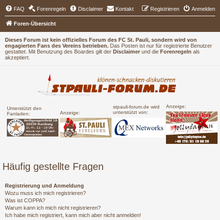
FAQ
Forenregeln
Disclaimer
Kontakt
Registrieren
Anmelden
Foren-Übersicht
Dieses Forum ist kein offizielles Forum des FC St. Pauli, sondern wird von
engagierten Fans des Vereins betrieben.
Das Posten ist nur für registrierte Benutzer
gestattet. Mit Benutzung des Boardes gilt der
Disclaimer
und die
Forenregeln
als
akzeptiert.
Anzeige:
stpauli-forum.de wird
Unterstützt den
unterstützt von:
Anzeige:
Fanladen:
Häufig gestellte Fragen
Registrierung und Anmeldung
Wozu muss ich mich registrieren?
Was ist COPPA?
Warum kann ich mich nicht registrieren?
Ich habe mich registriert, kann mich aber nicht anmelden!