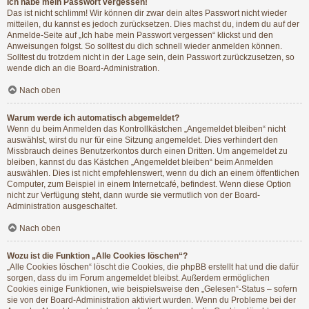
Ich habe mein Passwort vergessen!
Das ist nicht schlimm! Wir können dir zwar dein altes Passwort nicht wieder
mitteilen, du kannst es jedoch zurücksetzen. Dies machst du, indem du auf der
Anmelde-Seite auf „Ich habe mein Passwort vergessen“ klickst und den
Anweisungen folgst. So solltest du dich schnell wieder anmelden können.
Solltest du trotzdem nicht in der Lage sein, dein Passwort zurückzusetzen, so
wende dich an die Board-Administration.
Nach oben
Warum werde ich automatisch abgemeldet?
Wenn du beim Anmelden das Kontrollkästchen „Angemeldet bleiben“ nicht
auswählst, wirst du nur für eine Sitzung angemeldet. Dies verhindert den
Missbrauch deines Benutzerkontos durch einen Dritten. Um angemeldet zu
bleiben, kannst du das Kästchen „Angemeldet bleiben“ beim Anmelden
auswählen. Dies ist nicht empfehlenswert, wenn du dich an einem öffentlichen
Computer, zum Beispiel in einem Internetcafé, befindest. Wenn diese Option
nicht zur Verfügung steht, dann wurde sie vermutlich von der Board-
Administration ausgeschaltet.
Nach oben
Wozu ist die Funktion „Alle Cookies löschen“?
„Alle Cookies löschen“ löscht die Cookies, die phpBB erstellt hat und die dafür
sorgen, dass du im Forum angemeldet bleibst. Außerdem ermöglichen
Cookies einige Funktionen, wie beispielsweise den „Gelesen“-Status – sofern
sie von der Board-Administration aktiviert wurden. Wenn du Probleme bei der