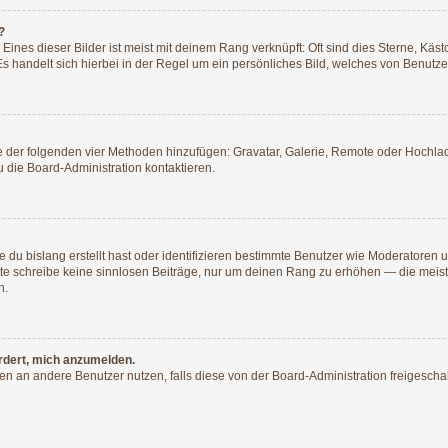
?
ines dieser Bilder ist meist mit deinem Rang verknüpft: Oft sind dies Sterne, Käs
s handelt sich hierbei in der Regel um ein persönliches Bild, welches von Benutzer
ine der folgenden vier Methoden hinzufügen: Gravatar, Galerie, Remote oder Hochl
 die Board-Administration kontaktieren.
 du bislang erstellt hast oder identifizieren bestimmte Benutzer wie Moderatoren
Bitte schreibe keine sinnlosen Beiträge, nur um deinen Rang zu erhöhen — die mei
n.
ordert, mich anzumelden.
chten an andere Benutzer nutzen, falls diese von der Board-Administration freige