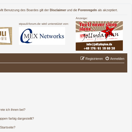
. Mit Benutzung des Boardes gilt der
Disclaimer
und die
Forenregeln
als akzeptiert.
Anzeige:
stpauli-forum.de wird unterstützt von:
Registrieren
Anmelden
ete ich ihnen bei?
pen farbig dargestellt?
Startseite?