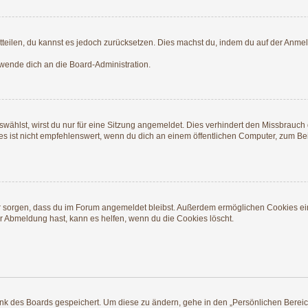
mitteilen, du kannst es jedoch zurücksetzen. Dies machst du, indem du auf der Anme
 wende dich an die Board-Administration.
ählst, wirst du nur für eine Sitzung angemeldet. Dies verhindert den Missbrauch
ist nicht empfehlenswert, wenn du dich an einem öffentlichen Computer, zum Beisp
afür sorgen, dass du im Forum angemeldet bleibst. Außerdem ermöglichen Cookies ei
r Abmeldung hast, kann es helfen, wenn du die Cookies löscht.
ank des Boards gespeichert. Um diese zu ändern, gehe in den „Persönlichen Bereich