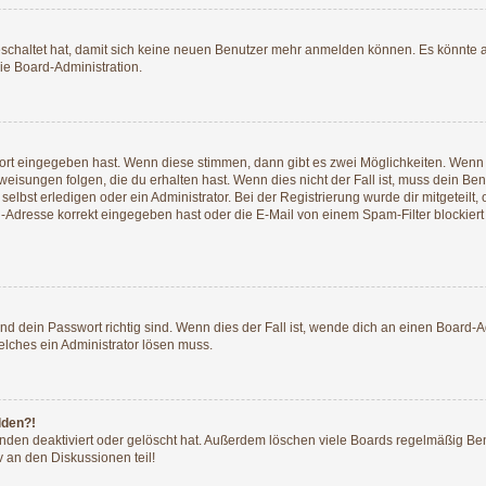
geschaltet hat, damit sich keine neuen Benutzer mehr anmelden können. Es könnte 
ie Board-Administration.
wort eingegeben hast. Wenn diese stimmen, dann gibt es zwei Möglichkeiten. Wen
isungen folgen, die du erhalten hast. Wenn dies nicht der Fall ist, muss dein Ben
lbst erledigen oder ein Administrator. Bei der Registrierung wurde dir mitgeteilt, o
-Adresse korrekt eingegeben hast oder die E-Mail von einem Spam-Filter blockiert 
d dein Passwort richtig sind. Wenn dies der Fall ist, wende dich an einen Board-Ad
elches ein Administrator lösen muss.
lden?!
nden deaktiviert oder gelöscht hat. Außerdem löschen viele Boards regelmäßig Benu
 an den Diskussionen teil!