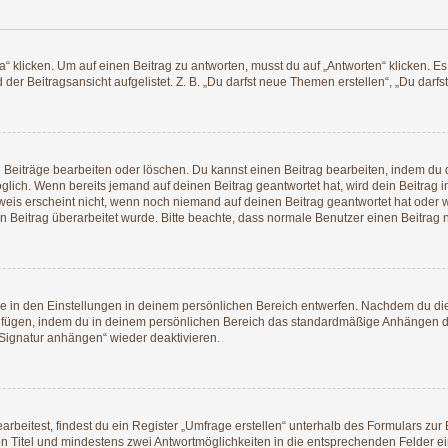
icken. Um auf einen Beitrag zu antworten, musst du auf „Antworten“ klicken. Es kö
er Beitragsansicht aufgelistet. Z. B. „Du darfst neue Themen erstellen“, „Du darfs
n Beiträge bearbeiten oder löschen. Du kannst einen Beitrag bearbeiten, indem du 
möglich. Wenn bereits jemand auf deinen Beitrag geantwortet hat, wird dein Beitrag
weis erscheint nicht, wenn noch niemand auf deinen Beitrag geantwortet hat oder w
dein Beitrag überarbeitet wurde. Bitte beachte, dass normale Benutzer einen Beitra
 in den Einstellungen in deinem persönlichen Bereich entwerfen. Nachdem du die S
zufügen, indem du in deinem persönlichen Bereich das standardmäßige Anhängen de
„Signatur anhängen“ wieder deaktivieren.
eitest, findest du ein Register „Umfrage erstellen“ unterhalb des Formulars zur B
nen Titel und mindestens zwei Antwortmöglichkeiten in die entsprechenden Felder ei