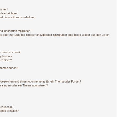
hicken!
 Nachrichten!
ied dieses Forums erhalten!
d ignorierten Mitglieder?
de oder zur Liste der ignorierten Mitglieder hinzufügen oder diese wieder aus den Listen
en durchsuchen?
rgebnisse?
re Seite?
Themen finden?
Lesezeichen und einem Abonnements für ein Thema oder Forum?
ma setzen oder ein Thema abonnieren?
 zulässig?
hänge erhalten?