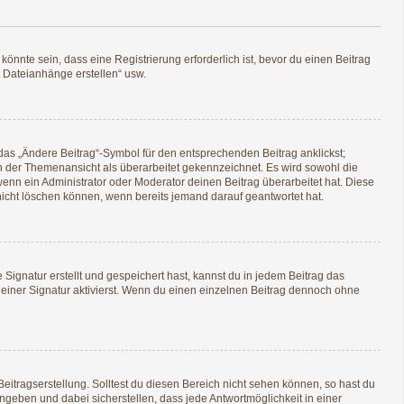
nnte sein, dass eine Registrierung erforderlich ist, bevor du einen Beitrag
t Dateianhänge erstellen“ usw.
das „Ändere Beitrag“-Symbol für den entsprechenden Beitrag anklickst;
 in der Themenansicht als überarbeitet gekennzeichnet. Es wird sowohl die
enn ein Administrator oder Moderator deinen Beitrag überarbeitet hat. Diese
g nicht löschen können, wenn bereits jemand darauf geantwortet hat.
ignatur erstellt und gespeichert hast, kannst du in jedem Beitrag das
iner Signatur aktivierst. Wenn du einen einzelnen Beitrag dennoch ohne
eitragserstellung. Solltest du diesen Bereich nicht sehen können, so hast du
ngeben und dabei sicherstellen, dass jede Antwortmöglichkeit in einer