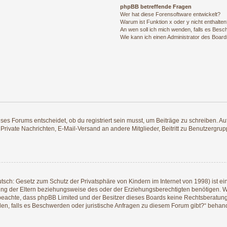
phpBB betreffende Fragen
Wer hat diese Forensoftware entwickelt?
Warum ist Funktion x oder y nicht enthalte
An wen soll ich mich wenden, falls es Besc
Wie kann ich einen Administrator des Board
s Forums entscheidet, ob du registriert sein musst, um Beiträge zu schreiben. Auf je
 Private Nachrichten, E-Mail-Versand an andere Mitglieder, Beitritt zu Benutzergrup
tsch: Gesetz zum Schutz der Privatsphäre von Kindern im Internet von 1998) ist ei
g der Eltern beziehungsweise des oder der Erziehungsberechtigten benötigen. Wenn
itte beachte, dass phpBB Limited und der Besitzer dieses Boards keine Rechtsberatu
enden, falls es Beschwerden oder juristische Anfragen zu diesem Forum gibt?“ behan