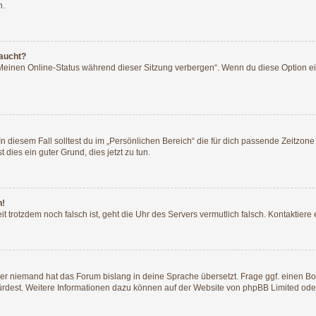
n.
taucht?
„Meinen Online-Status während dieser Sitzung verbergen“. Wenn du diese Option ei
n diesem Fall solltest du im „Persönlichen Bereich“ die für dich passende Zeitzone (
 dies ein guter Grund, dies jetzt zu tun.
h!
Zeit trotzdem noch falsch ist, geht die Uhr des Servers vermutlich falsch. Kontaktie
der niemand hat das Forum bislang in deine Sprache übersetzt. Frage ggf. einen Boa
würdest. Weitere Informationen dazu können auf der Website von
phpBB Limited
ode