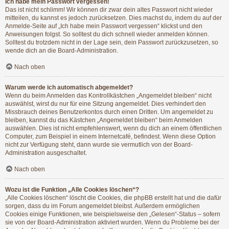
Ich habe mein Passwort vergessen!
Das ist nicht schlimm! Wir können dir zwar dein altes Passwort nicht wieder
mitteilen, du kannst es jedoch zurücksetzen. Dies machst du, indem du auf der
Anmelde-Seite auf „Ich habe mein Passwort vergessen“ klickst und den
Anweisungen folgst. So solltest du dich schnell wieder anmelden können.
Solltest du trotzdem nicht in der Lage sein, dein Passwort zurückzusetzen, so
wende dich an die Board-Administration.
Nach oben
Warum werde ich automatisch abgemeldet?
Wenn du beim Anmelden das Kontrollkästchen „Angemeldet bleiben“ nicht
auswählst, wirst du nur für eine Sitzung angemeldet. Dies verhindert den
Missbrauch deines Benutzerkontos durch einen Dritten. Um angemeldet zu
bleiben, kannst du das Kästchen „Angemeldet bleiben“ beim Anmelden
auswählen. Dies ist nicht empfehlenswert, wenn du dich an einem öffentlichen
Computer, zum Beispiel in einem Internetcafé, befindest. Wenn diese Option
nicht zur Verfügung steht, dann wurde sie vermutlich von der Board-
Administration ausgeschaltet.
Nach oben
Wozu ist die Funktion „Alle Cookies löschen“?
„Alle Cookies löschen“ löscht die Cookies, die phpBB erstellt hat und die dafür
sorgen, dass du im Forum angemeldet bleibst. Außerdem ermöglichen
Cookies einige Funktionen, wie beispielsweise den „Gelesen“-Status – sofern
sie von der Board-Administration aktiviert wurden. Wenn du Probleme bei der