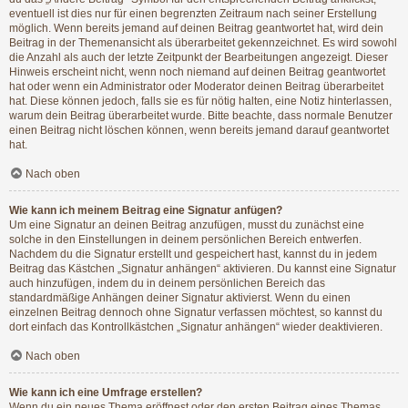
eventuell ist dies nur für einen begrenzten Zeitraum nach seiner Erstellung
möglich. Wenn bereits jemand auf deinen Beitrag geantwortet hat, wird dein
Beitrag in der Themenansicht als überarbeitet gekennzeichnet. Es wird sowohl
die Anzahl als auch der letzte Zeitpunkt der Bearbeitungen angezeigt. Dieser
Hinweis erscheint nicht, wenn noch niemand auf deinen Beitrag geantwortet
hat oder wenn ein Administrator oder Moderator deinen Beitrag überarbeitet
hat. Diese können jedoch, falls sie es für nötig halten, eine Notiz hinterlassen,
warum dein Beitrag überarbeitet wurde. Bitte beachte, dass normale Benutzer
einen Beitrag nicht löschen können, wenn bereits jemand darauf geantwortet
hat.
Nach oben
Wie kann ich meinem Beitrag eine Signatur anfügen?
Um eine Signatur an deinen Beitrag anzufügen, musst du zunächst eine
solche in den Einstellungen in deinem persönlichen Bereich entwerfen.
Nachdem du die Signatur erstellt und gespeichert hast, kannst du in jedem
Beitrag das Kästchen „Signatur anhängen“ aktivieren. Du kannst eine Signatur
auch hinzufügen, indem du in deinem persönlichen Bereich das
standardmäßige Anhängen deiner Signatur aktivierst. Wenn du einen
einzelnen Beitrag dennoch ohne Signatur verfassen möchtest, so kannst du
dort einfach das Kontrollkästchen „Signatur anhängen“ wieder deaktivieren.
Nach oben
Wie kann ich eine Umfrage erstellen?
Wenn du ein neues Thema eröffnest oder den ersten Beitrag eines Themas