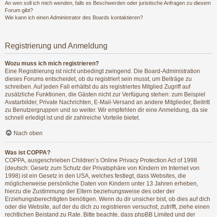
An wen soll ich mich wenden, falls es Beschwerden oder juristische Anfragen zu diesem
Forum gibt?
Wie kann ich einen Administrator des Boards kontaktieren?
Registrierung und Anmeldung
Wozu muss ich mich registrieren?
Eine Registrierung ist nicht unbedingt zwingend. Die Board-Administration
dieses Forums entscheidet, ob du registriert sein musst, um Beiträge zu
schreiben. Auf jeden Fall erhältst du als registriertes Mitglied Zugriff auf
zusätzliche Funktionen, die Gästen nicht zur Verfügung stehen: zum Beispiel
Avatarbilder, Private Nachrichten, E-Mail-Versand an andere Mitglieder, Beitritt
zu Benutzergruppen und so weiter. Wir empfehlen dir eine Anmeldung, da sie
schnell erledigt ist und dir zahlreiche Vorteile bietet.
Nach oben
Was ist COPPA?
COPPA, ausgeschrieben Children’s Online Privacy Protection Act of 1998
(deutsch: Gesetz zum Schutz der Privatsphäre von Kindern im Internet von
1998) ist ein Gesetz in den USA, welches festlegt, dass Websites, die
möglicherweise persönliche Daten von Kindern unter 13 Jahren erheben,
hierzu die Zustimmung der Eltern beziehungsweise des oder der
Erziehungsberechtigten benötigen. Wenn du dir unsicher bist, ob dies auf dich
oder die Website, auf der du dich zu registrieren versuchst, zutrifft, ziehe einen
rechtlichen Beistand zu Rate. Bitte beachte, dass phpBB Limited und der