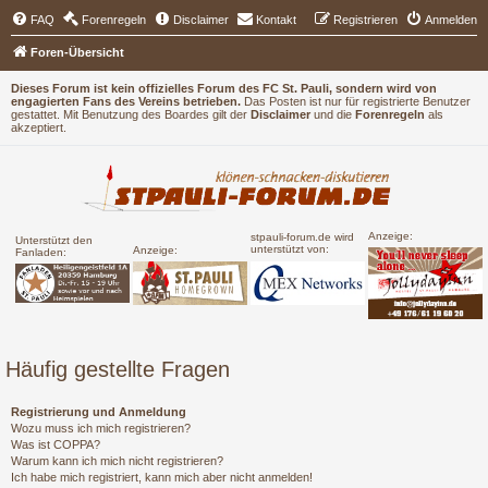
FAQ
Forenregeln
Disclaimer
Kontakt
Registrieren
Anmelden
Foren-Übersicht
Dieses Forum ist kein offizielles Forum des FC St. Pauli, sondern wird von
engagierten Fans des Vereins betrieben.
Das Posten ist nur für registrierte Benutzer
gestattet. Mit Benutzung des Boardes gilt der
Disclaimer
und die
Forenregeln
als
akzeptiert.
Anzeige:
stpauli-forum.de wird
Unterstützt den
unterstützt von:
Anzeige:
Fanladen:
Häufig gestellte Fragen
Registrierung und Anmeldung
Wozu muss ich mich registrieren?
Was ist COPPA?
Warum kann ich mich nicht registrieren?
Ich habe mich registriert, kann mich aber nicht anmelden!