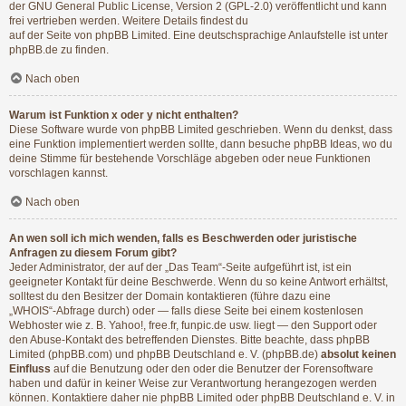
der GNU General Public License, Version 2 (GPL-2.0) veröffentlicht und kann
frei vertrieben werden. Weitere Details findest du
auf der Seite von phpBB Limited
. Eine deutschsprachige Anlaufstelle ist unter
phpBB.de
zu finden.
Nach oben
Warum ist Funktion x oder y nicht enthalten?
Diese Software wurde von phpBB Limited geschrieben. Wenn du denkst, dass
eine Funktion implementiert werden sollte, dann besuche
phpBB Ideas
, wo du
deine Stimme für bestehende Vorschläge abgeben oder neue Funktionen
vorschlagen kannst.
Nach oben
An wen soll ich mich wenden, falls es Beschwerden oder juristische
Anfragen zu diesem Forum gibt?
Jeder Administrator, der auf der „Das Team“-Seite aufgeführt ist, ist ein
geeigneter Kontakt für deine Beschwerde. Wenn du so keine Antwort erhältst,
solltest du den Besitzer der Domain kontaktieren (führe dazu eine
„WHOIS“-Abfrage
durch) oder — falls diese Seite bei einem kostenlosen
Webhoster wie z. B. Yahoo!, free.fr, funpic.de usw. liegt — den Support oder
den Abuse-Kontakt des betreffenden Dienstes. Bitte beachte, dass phpBB
Limited (phpBB.com) und phpBB Deutschland e. V. (phpBB.de)
absolut keinen
Einfluss
auf die Benutzung oder den oder die Benutzer der Forensoftware
haben und dafür in keiner Weise zur Verantwortung herangezogen werden
können. Kontaktiere daher nie phpBB Limited oder phpBB Deutschland e. V. in