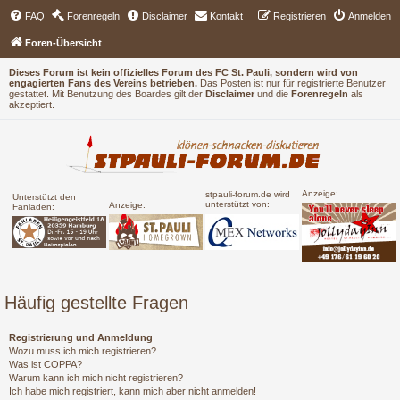
FAQ
Forenregeln
Disclaimer
Kontakt
Registrieren
Anmelden
Foren-Übersicht
Dieses Forum ist kein offizielles Forum des FC St. Pauli, sondern wird von
engagierten Fans des Vereins betrieben.
Das Posten ist nur für registrierte Benutzer
gestattet. Mit Benutzung des Boardes gilt der
Disclaimer
und die
Forenregeln
als
akzeptiert.
Anzeige:
stpauli-forum.de wird
Unterstützt den
unterstützt von:
Anzeige:
Fanladen:
Häufig gestellte Fragen
Registrierung und Anmeldung
Wozu muss ich mich registrieren?
Was ist COPPA?
Warum kann ich mich nicht registrieren?
Ich habe mich registriert, kann mich aber nicht anmelden!