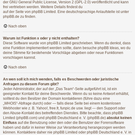
der GNU General Public License, Version 2 (GPL-2.0) veröffentlicht und kann
frei vertrieben werden. Weitere Details findest du
auf der Seite von phpBB Limited
. Eine deutschsprachige Anlaufstelle ist unter
phpBB.de
zu finden.
Nach oben
Warum ist Funktion x oder y nicht enthalten?
Diese Software wurde von phpBB Limited geschrieben. Wenn du denkst, dass
eine Funktion implementiert werden sollte, dann besuche
phpBB Ideas
, wo du
deine Stimme für bestehende Vorschläge abgeben oder neue Funktionen
vorschlagen kannst.
Nach oben
An wen soll ich mich wenden, falls es Beschwerden oder juristische
Anfragen zu diesem Forum gibt?
Jeder Administrator, der auf der „Das Team“-Seite aufgeführt ist, ist ein
geeigneter Kontakt für deine Beschwerde. Wenn du so keine Antwort erhältst,
solltest du den Besitzer der Domain kontaktieren (führe dazu eine
„WHOIS“-Abfrage
durch) oder — falls diese Seite bei einem kostenlosen
Webhoster wie z. B. Yahoo!, free.fr, funpic.de usw. liegt — den Support oder
den Abuse-Kontakt des betreffenden Dienstes. Bitte beachte, dass phpBB
Limited (phpBB.com) und phpBB Deutschland e. V. (phpBB.de)
absolut keinen
Einfluss
auf die Benutzung oder den oder die Benutzer der Forensoftware
haben und dafür in keiner Weise zur Verantwortung herangezogen werden
können. Kontaktiere daher nie phpBB Limited oder phpBB Deutschland e. V. in