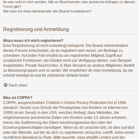
An wen soll ich mich wenden, falls es Beschwerden oder juristische Anfragen zu diesem
Forum gibt?
Wie kann ich einen Administrator des Boards kontaktieren?
Registrierung und Anmeldung
Wozu muss ich mich registrieren?
Eine Registrierung ist nicht unbedingt zwingend. Die Board-Administration
dieses Forums entscheidet, ob du registriert sein musst, um Beiträge zu
schreiben. Auf jeden Fall erhältst du als registriertes Mitglied Zugriff auf
zusätzliche Funktionen, die Gästen nicht zur Verfügung stehen: zum Beispiel
Avatarbilder, Private Nachrichten, E-Mail-Versand an andere Mitglieder, Beitritt
zu Benutzergruppen und so weiter. Wir empfehlen dir eine Anmeldung, da sie
schnell erledigt ist und dir zahlreiche Vorteile bietet.
Nach oben
Was ist COPPA?
COPPA, ausgeschrieben Children’s Online Privacy Protection Act of 1998
(deutsch: Gesetz zum Schutz der Privatsphäre von Kindern im Internet von
1998) ist ein Gesetz in den USA, welches festlegt, dass Websites, die
möglicherweise persönliche Daten von Kindern unter 13 Jahren erheben,
hierzu die Zustimmung der Eltern beziehungsweise des oder der
Erziehungsberechtigten benötigen. Wenn du dir unsicher bist, ob dies auf dich
oder die Website, auf der du dich zu registrieren versuchst, zutrifft, ziehe einen
rechtlichen Beistand zu Rate. Bitte beachte, dass phpBB Limited und der