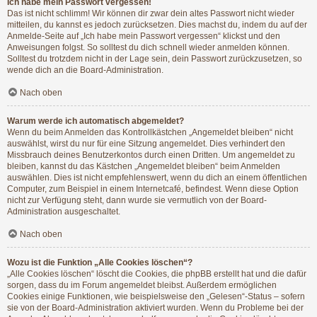
Ich habe mein Passwort vergessen!
Das ist nicht schlimm! Wir können dir zwar dein altes Passwort nicht wieder
mitteilen, du kannst es jedoch zurücksetzen. Dies machst du, indem du auf der
Anmelde-Seite auf „Ich habe mein Passwort vergessen“ klickst und den
Anweisungen folgst. So solltest du dich schnell wieder anmelden können.
Solltest du trotzdem nicht in der Lage sein, dein Passwort zurückzusetzen, so
wende dich an die Board-Administration.
Nach oben
Warum werde ich automatisch abgemeldet?
Wenn du beim Anmelden das Kontrollkästchen „Angemeldet bleiben“ nicht
auswählst, wirst du nur für eine Sitzung angemeldet. Dies verhindert den
Missbrauch deines Benutzerkontos durch einen Dritten. Um angemeldet zu
bleiben, kannst du das Kästchen „Angemeldet bleiben“ beim Anmelden
auswählen. Dies ist nicht empfehlenswert, wenn du dich an einem öffentlichen
Computer, zum Beispiel in einem Internetcafé, befindest. Wenn diese Option
nicht zur Verfügung steht, dann wurde sie vermutlich von der Board-
Administration ausgeschaltet.
Nach oben
Wozu ist die Funktion „Alle Cookies löschen“?
„Alle Cookies löschen“ löscht die Cookies, die phpBB erstellt hat und die dafür
sorgen, dass du im Forum angemeldet bleibst. Außerdem ermöglichen
Cookies einige Funktionen, wie beispielsweise den „Gelesen“-Status – sofern
sie von der Board-Administration aktiviert wurden. Wenn du Probleme bei der