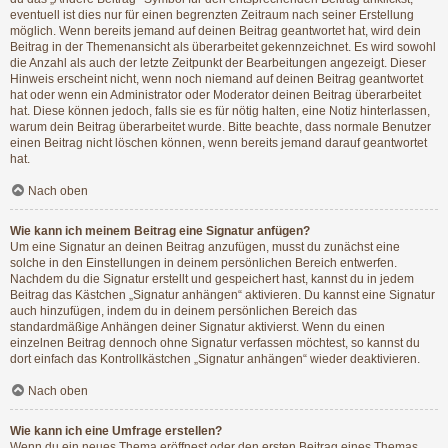
eventuell ist dies nur für einen begrenzten Zeitraum nach seiner Erstellung
möglich. Wenn bereits jemand auf deinen Beitrag geantwortet hat, wird dein
Beitrag in der Themenansicht als überarbeitet gekennzeichnet. Es wird sowohl
die Anzahl als auch der letzte Zeitpunkt der Bearbeitungen angezeigt. Dieser
Hinweis erscheint nicht, wenn noch niemand auf deinen Beitrag geantwortet
hat oder wenn ein Administrator oder Moderator deinen Beitrag überarbeitet
hat. Diese können jedoch, falls sie es für nötig halten, eine Notiz hinterlassen,
warum dein Beitrag überarbeitet wurde. Bitte beachte, dass normale Benutzer
einen Beitrag nicht löschen können, wenn bereits jemand darauf geantwortet
hat.
Nach oben
Wie kann ich meinem Beitrag eine Signatur anfügen?
Um eine Signatur an deinen Beitrag anzufügen, musst du zunächst eine
solche in den Einstellungen in deinem persönlichen Bereich entwerfen.
Nachdem du die Signatur erstellt und gespeichert hast, kannst du in jedem
Beitrag das Kästchen „Signatur anhängen“ aktivieren. Du kannst eine Signatur
auch hinzufügen, indem du in deinem persönlichen Bereich das
standardmäßige Anhängen deiner Signatur aktivierst. Wenn du einen
einzelnen Beitrag dennoch ohne Signatur verfassen möchtest, so kannst du
dort einfach das Kontrollkästchen „Signatur anhängen“ wieder deaktivieren.
Nach oben
Wie kann ich eine Umfrage erstellen?
Wenn du ein neues Thema eröffnest oder den ersten Beitrag eines Themas