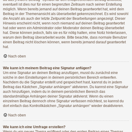
eventuell ist dies nur für einen begrenzten Zeitraum nach seiner Erstellung
möglich. Wenn bereits jemand auf deinen Beitrag geantwortet hat, wird dein
Beitrag in der Themenansicht als überarbeitet gekennzeichnet. Es wird sowohl
die Anzahl als auch der letzte Zeitpunkt der Bearbeitungen angezeigt. Dieser
Hinweis erscheint nicht, wenn noch niemand auf deinen Beitrag geantwortet
hat oder wenn ein Administrator oder Moderator deinen Beitrag überarbeitet
hat. Diese können jedoch, falls sie es für nötig halten, eine Notiz hinterlassen,
warum dein Beitrag überarbeitet wurde. Bitte beachte, dass normale Benutzer
einen Beitrag nicht löschen können, wenn bereits jemand darauf geantwortet
hat.
Nach oben
Wie kann ich meinem Beitrag eine Signatur anfügen?
Um eine Signatur an deinen Beitrag anzufügen, musst du zunächst eine
solche in den Einstellungen in deinem persönlichen Bereich entwerfen.
Nachdem du die Signatur erstellt und gespeichert hast, kannst du in jedem
Beitrag das Kästchen „Signatur anhängen“ aktivieren. Du kannst eine Signatur
auch hinzufügen, indem du in deinem persönlichen Bereich das
standardmäßige Anhängen deiner Signatur aktivierst. Wenn du einen
einzelnen Beitrag dennoch ohne Signatur verfassen möchtest, so kannst du
dort einfach das Kontrollkästchen „Signatur anhängen“ wieder deaktivieren.
Nach oben
Wie kann ich eine Umfrage erstellen?
Wenn du ein neues Thema eröffnest oder den ersten Beitrag eines Themas