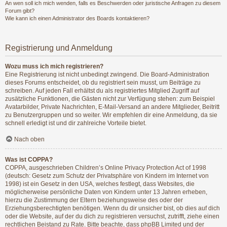
An wen soll ich mich wenden, falls es Beschwerden oder juristische Anfragen zu diesem
Forum gibt?
Wie kann ich einen Administrator des Boards kontaktieren?
Registrierung und Anmeldung
Wozu muss ich mich registrieren?
Eine Registrierung ist nicht unbedingt zwingend. Die Board-Administration
dieses Forums entscheidet, ob du registriert sein musst, um Beiträge zu
schreiben. Auf jeden Fall erhältst du als registriertes Mitglied Zugriff auf
zusätzliche Funktionen, die Gästen nicht zur Verfügung stehen: zum Beispiel
Avatarbilder, Private Nachrichten, E-Mail-Versand an andere Mitglieder, Beitritt
zu Benutzergruppen und so weiter. Wir empfehlen dir eine Anmeldung, da sie
schnell erledigt ist und dir zahlreiche Vorteile bietet.
Nach oben
Was ist COPPA?
COPPA, ausgeschrieben Children’s Online Privacy Protection Act of 1998
(deutsch: Gesetz zum Schutz der Privatsphäre von Kindern im Internet von
1998) ist ein Gesetz in den USA, welches festlegt, dass Websites, die
möglicherweise persönliche Daten von Kindern unter 13 Jahren erheben,
hierzu die Zustimmung der Eltern beziehungsweise des oder der
Erziehungsberechtigten benötigen. Wenn du dir unsicher bist, ob dies auf dich
oder die Website, auf der du dich zu registrieren versuchst, zutrifft, ziehe einen
rechtlichen Beistand zu Rate. Bitte beachte, dass phpBB Limited und der