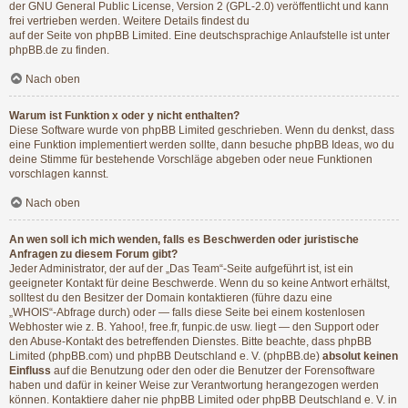
der GNU General Public License, Version 2 (GPL-2.0) veröffentlicht und kann
frei vertrieben werden. Weitere Details findest du
auf der Seite von phpBB Limited
. Eine deutschsprachige Anlaufstelle ist unter
phpBB.de
zu finden.
Nach oben
Warum ist Funktion x oder y nicht enthalten?
Diese Software wurde von phpBB Limited geschrieben. Wenn du denkst, dass
eine Funktion implementiert werden sollte, dann besuche
phpBB Ideas
, wo du
deine Stimme für bestehende Vorschläge abgeben oder neue Funktionen
vorschlagen kannst.
Nach oben
An wen soll ich mich wenden, falls es Beschwerden oder juristische
Anfragen zu diesem Forum gibt?
Jeder Administrator, der auf der „Das Team“-Seite aufgeführt ist, ist ein
geeigneter Kontakt für deine Beschwerde. Wenn du so keine Antwort erhältst,
solltest du den Besitzer der Domain kontaktieren (führe dazu eine
„WHOIS“-Abfrage
durch) oder — falls diese Seite bei einem kostenlosen
Webhoster wie z. B. Yahoo!, free.fr, funpic.de usw. liegt — den Support oder
den Abuse-Kontakt des betreffenden Dienstes. Bitte beachte, dass phpBB
Limited (phpBB.com) und phpBB Deutschland e. V. (phpBB.de)
absolut keinen
Einfluss
auf die Benutzung oder den oder die Benutzer der Forensoftware
haben und dafür in keiner Weise zur Verantwortung herangezogen werden
können. Kontaktiere daher nie phpBB Limited oder phpBB Deutschland e. V. in