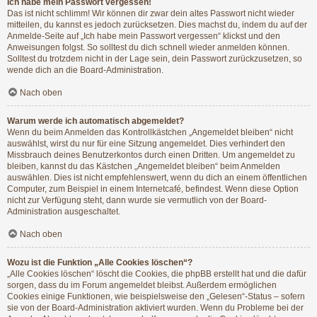
Ich habe mein Passwort vergessen!
Das ist nicht schlimm! Wir können dir zwar dein altes Passwort nicht wieder
mitteilen, du kannst es jedoch zurücksetzen. Dies machst du, indem du auf der
Anmelde-Seite auf „Ich habe mein Passwort vergessen“ klickst und den
Anweisungen folgst. So solltest du dich schnell wieder anmelden können.
Solltest du trotzdem nicht in der Lage sein, dein Passwort zurückzusetzen, so
wende dich an die Board-Administration.
Nach oben
Warum werde ich automatisch abgemeldet?
Wenn du beim Anmelden das Kontrollkästchen „Angemeldet bleiben“ nicht
auswählst, wirst du nur für eine Sitzung angemeldet. Dies verhindert den
Missbrauch deines Benutzerkontos durch einen Dritten. Um angemeldet zu
bleiben, kannst du das Kästchen „Angemeldet bleiben“ beim Anmelden
auswählen. Dies ist nicht empfehlenswert, wenn du dich an einem öffentlichen
Computer, zum Beispiel in einem Internetcafé, befindest. Wenn diese Option
nicht zur Verfügung steht, dann wurde sie vermutlich von der Board-
Administration ausgeschaltet.
Nach oben
Wozu ist die Funktion „Alle Cookies löschen“?
„Alle Cookies löschen“ löscht die Cookies, die phpBB erstellt hat und die dafür
sorgen, dass du im Forum angemeldet bleibst. Außerdem ermöglichen
Cookies einige Funktionen, wie beispielsweise den „Gelesen“-Status – sofern
sie von der Board-Administration aktiviert wurden. Wenn du Probleme bei der