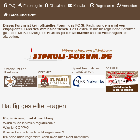
FAQ
Forenregeln
Disclaimer
Kontakt
Registrieren
Anmelden
Foren-Übersicht
Dieses Forum ist kein offizielles Forum des FC St. Pauli, sondern wird von
engagierten Fans des Vereins betrieben.
Das Posten ist nur für registrierte Benutzer
gestattet. Mit Benutzung des Boardes gilt der
Disclaimer
und die
Forenregeln
als
akzeptiert.
Anzeige:
stpauli-forum.de wird
Unterstützt den
unterstützt von:
Anzeige:
Fanladen:
Häufig gestellte Fragen
Registrierung und Anmeldung
Wozu muss ich mich registrieren?
Was ist COPPA?
Warum kann ich mich nicht registrieren?
Ich habe mich registriert, kann mich aber nicht anmelden!