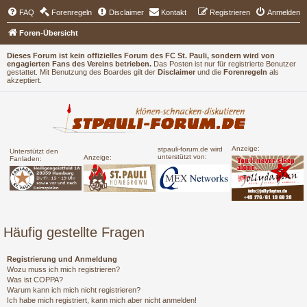
FAQ
Forenregeln
Disclaimer
Kontakt
Registrieren
Anmelden
Foren-Übersicht
Dieses Forum ist kein offizielles Forum des FC St. Pauli, sondern wird von
engagierten Fans des Vereins betrieben.
Das Posten ist nur für registrierte Benutzer
gestattet. Mit Benutzung des Boardes gilt der
Disclaimer
und die
Forenregeln
als
akzeptiert.
Anzeige:
stpauli-forum.de wird
Unterstützt den
unterstützt von:
Anzeige:
Fanladen:
Häufig gestellte Fragen
Registrierung und Anmeldung
Wozu muss ich mich registrieren?
Was ist COPPA?
Warum kann ich mich nicht registrieren?
Ich habe mich registriert, kann mich aber nicht anmelden!