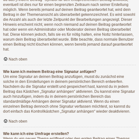
eventuell ist dies nur für einen begrenzten Zeitraum nach seiner Erstellung
möglich. Wenn bereits jemand auf deinen Beitrag geantwortet hat, wird dein
Beitrag in der Themenansicht als überarbeitet gekennzeichnet. Es wird sowohl
die Anzahl als auch der letzte Zeitpunkt der Bearbeitungen angezeigt. Dieser
Hinweis erscheint nicht, wenn noch niemand auf deinen Beitrag geantwortet
hat oder wenn ein Administrator oder Moderator deinen Beitrag überarbeitet
hat. Diese können jedoch, falls sie es für nötig halten, eine Notiz hinterlassen,
warum dein Beitrag überarbeitet wurde. Bitte beachte, dass normale Benutzer
einen Beitrag nicht löschen können, wenn bereits jemand darauf geantwortet
hat.
Nach oben
Wie kann ich meinem Beitrag eine Signatur anfügen?
Um eine Signatur an deinen Beitrag anzufügen, musst du zunächst eine
solche in den Einstellungen in deinem persönlichen Bereich entwerfen.
Nachdem du die Signatur erstellt und gespeichert hast, kannst du in jedem
Beitrag das Kästchen „Signatur anhängen“ aktivieren. Du kannst eine Signatur
auch hinzufügen, indem du in deinem persönlichen Bereich das
standardmäßige Anhängen deiner Signatur aktivierst. Wenn du einen
einzelnen Beitrag dennoch ohne Signatur verfassen möchtest, so kannst du
dort einfach das Kontrollkästchen „Signatur anhängen“ wieder deaktivieren.
Nach oben
Wie kann ich eine Umfrage erstellen?
Wenn du ein neues Thema eröffnest oder den ersten Beitrag eines Themas