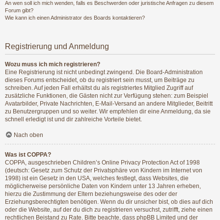
An wen soll ich mich wenden, falls es Beschwerden oder juristische Anfragen zu diesem
Forum gibt?
Wie kann ich einen Administrator des Boards kontaktieren?
Registrierung und Anmeldung
Wozu muss ich mich registrieren?
Eine Registrierung ist nicht unbedingt zwingend. Die Board-Administration
dieses Forums entscheidet, ob du registriert sein musst, um Beiträge zu
schreiben. Auf jeden Fall erhältst du als registriertes Mitglied Zugriff auf
zusätzliche Funktionen, die Gästen nicht zur Verfügung stehen: zum Beispiel
Avatarbilder, Private Nachrichten, E-Mail-Versand an andere Mitglieder, Beitritt
zu Benutzergruppen und so weiter. Wir empfehlen dir eine Anmeldung, da sie
schnell erledigt ist und dir zahlreiche Vorteile bietet.
Nach oben
Was ist COPPA?
COPPA, ausgeschrieben Children’s Online Privacy Protection Act of 1998
(deutsch: Gesetz zum Schutz der Privatsphäre von Kindern im Internet von
1998) ist ein Gesetz in den USA, welches festlegt, dass Websites, die
möglicherweise persönliche Daten von Kindern unter 13 Jahren erheben,
hierzu die Zustimmung der Eltern beziehungsweise des oder der
Erziehungsberechtigten benötigen. Wenn du dir unsicher bist, ob dies auf dich
oder die Website, auf der du dich zu registrieren versuchst, zutrifft, ziehe einen
rechtlichen Beistand zu Rate. Bitte beachte, dass phpBB Limited und der