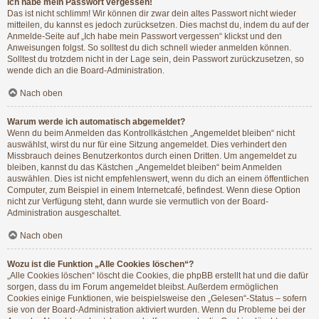
Ich habe mein Passwort vergessen!
Das ist nicht schlimm! Wir können dir zwar dein altes Passwort nicht wieder
mitteilen, du kannst es jedoch zurücksetzen. Dies machst du, indem du auf der
Anmelde-Seite auf „Ich habe mein Passwort vergessen“ klickst und den
Anweisungen folgst. So solltest du dich schnell wieder anmelden können.
Solltest du trotzdem nicht in der Lage sein, dein Passwort zurückzusetzen, so
wende dich an die Board-Administration.
Nach oben
Warum werde ich automatisch abgemeldet?
Wenn du beim Anmelden das Kontrollkästchen „Angemeldet bleiben“ nicht
auswählst, wirst du nur für eine Sitzung angemeldet. Dies verhindert den
Missbrauch deines Benutzerkontos durch einen Dritten. Um angemeldet zu
bleiben, kannst du das Kästchen „Angemeldet bleiben“ beim Anmelden
auswählen. Dies ist nicht empfehlenswert, wenn du dich an einem öffentlichen
Computer, zum Beispiel in einem Internetcafé, befindest. Wenn diese Option
nicht zur Verfügung steht, dann wurde sie vermutlich von der Board-
Administration ausgeschaltet.
Nach oben
Wozu ist die Funktion „Alle Cookies löschen“?
„Alle Cookies löschen“ löscht die Cookies, die phpBB erstellt hat und die dafür
sorgen, dass du im Forum angemeldet bleibst. Außerdem ermöglichen
Cookies einige Funktionen, wie beispielsweise den „Gelesen“-Status – sofern
sie von der Board-Administration aktiviert wurden. Wenn du Probleme bei der