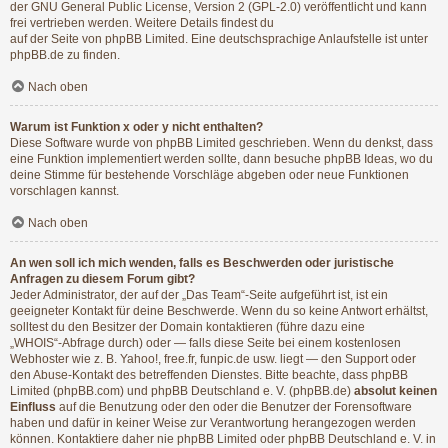
der GNU General Public License, Version 2 (GPL-2.0) veröffentlicht und kann
frei vertrieben werden. Weitere Details findest du
auf der Seite von phpBB Limited
. Eine deutschsprachige Anlaufstelle ist unter
phpBB.de
zu finden.
Nach oben
Warum ist Funktion x oder y nicht enthalten?
Diese Software wurde von phpBB Limited geschrieben. Wenn du denkst, dass
eine Funktion implementiert werden sollte, dann besuche
phpBB Ideas
, wo du
deine Stimme für bestehende Vorschläge abgeben oder neue Funktionen
vorschlagen kannst.
Nach oben
An wen soll ich mich wenden, falls es Beschwerden oder juristische
Anfragen zu diesem Forum gibt?
Jeder Administrator, der auf der „Das Team“-Seite aufgeführt ist, ist ein
geeigneter Kontakt für deine Beschwerde. Wenn du so keine Antwort erhältst,
solltest du den Besitzer der Domain kontaktieren (führe dazu eine
„WHOIS“-Abfrage
durch) oder — falls diese Seite bei einem kostenlosen
Webhoster wie z. B. Yahoo!, free.fr, funpic.de usw. liegt — den Support oder
den Abuse-Kontakt des betreffenden Dienstes. Bitte beachte, dass phpBB
Limited (phpBB.com) und phpBB Deutschland e. V. (phpBB.de)
absolut keinen
Einfluss
auf die Benutzung oder den oder die Benutzer der Forensoftware
haben und dafür in keiner Weise zur Verantwortung herangezogen werden
können. Kontaktiere daher nie phpBB Limited oder phpBB Deutschland e. V. in