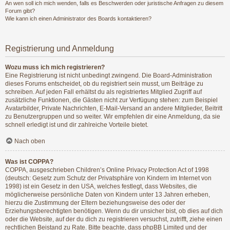
An wen soll ich mich wenden, falls es Beschwerden oder juristische Anfragen zu diesem
Forum gibt?
Wie kann ich einen Administrator des Boards kontaktieren?
Registrierung und Anmeldung
Wozu muss ich mich registrieren?
Eine Registrierung ist nicht unbedingt zwingend. Die Board-Administration
dieses Forums entscheidet, ob du registriert sein musst, um Beiträge zu
schreiben. Auf jeden Fall erhältst du als registriertes Mitglied Zugriff auf
zusätzliche Funktionen, die Gästen nicht zur Verfügung stehen: zum Beispiel
Avatarbilder, Private Nachrichten, E-Mail-Versand an andere Mitglieder, Beitritt
zu Benutzergruppen und so weiter. Wir empfehlen dir eine Anmeldung, da sie
schnell erledigt ist und dir zahlreiche Vorteile bietet.
Nach oben
Was ist COPPA?
COPPA, ausgeschrieben Children’s Online Privacy Protection Act of 1998
(deutsch: Gesetz zum Schutz der Privatsphäre von Kindern im Internet von
1998) ist ein Gesetz in den USA, welches festlegt, dass Websites, die
möglicherweise persönliche Daten von Kindern unter 13 Jahren erheben,
hierzu die Zustimmung der Eltern beziehungsweise des oder der
Erziehungsberechtigten benötigen. Wenn du dir unsicher bist, ob dies auf dich
oder die Website, auf der du dich zu registrieren versuchst, zutrifft, ziehe einen
rechtlichen Beistand zu Rate. Bitte beachte, dass phpBB Limited und der