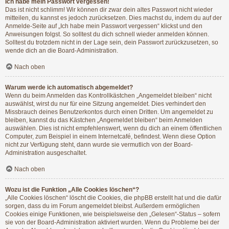
Ich habe mein Passwort vergessen!
Das ist nicht schlimm! Wir können dir zwar dein altes Passwort nicht wieder
mitteilen, du kannst es jedoch zurücksetzen. Dies machst du, indem du auf der
Anmelde-Seite auf „Ich habe mein Passwort vergessen“ klickst und den
Anweisungen folgst. So solltest du dich schnell wieder anmelden können.
Solltest du trotzdem nicht in der Lage sein, dein Passwort zurückzusetzen, so
wende dich an die Board-Administration.
Nach oben
Warum werde ich automatisch abgemeldet?
Wenn du beim Anmelden das Kontrollkästchen „Angemeldet bleiben“ nicht
auswählst, wirst du nur für eine Sitzung angemeldet. Dies verhindert den
Missbrauch deines Benutzerkontos durch einen Dritten. Um angemeldet zu
bleiben, kannst du das Kästchen „Angemeldet bleiben“ beim Anmelden
auswählen. Dies ist nicht empfehlenswert, wenn du dich an einem öffentlichen
Computer, zum Beispiel in einem Internetcafé, befindest. Wenn diese Option
nicht zur Verfügung steht, dann wurde sie vermutlich von der Board-
Administration ausgeschaltet.
Nach oben
Wozu ist die Funktion „Alle Cookies löschen“?
„Alle Cookies löschen“ löscht die Cookies, die phpBB erstellt hat und die dafür
sorgen, dass du im Forum angemeldet bleibst. Außerdem ermöglichen
Cookies einige Funktionen, wie beispielsweise den „Gelesen“-Status – sofern
sie von der Board-Administration aktiviert wurden. Wenn du Probleme bei der