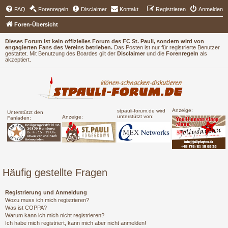
FAQ
Forenregeln
Disclaimer
Kontakt
Registrieren
Anmelden
Foren-Übersicht
Dieses Forum ist kein offizielles Forum des FC St. Pauli, sondern wird von
engagierten Fans des Vereins betrieben.
Das Posten ist nur für registrierte Benutzer
gestattet. Mit Benutzung des Boardes gilt der
Disclaimer
und die
Forenregeln
als
akzeptiert.
Anzeige:
stpauli-forum.de wird
Unterstützt den
unterstützt von:
Anzeige:
Fanladen:
Häufig gestellte Fragen
Registrierung und Anmeldung
Wozu muss ich mich registrieren?
Was ist COPPA?
Warum kann ich mich nicht registrieren?
Ich habe mich registriert, kann mich aber nicht anmelden!