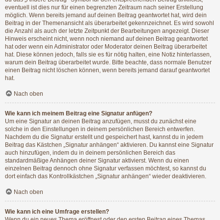
eventuell ist dies nur für einen begrenzten Zeitraum nach seiner Erstellung
möglich. Wenn bereits jemand auf deinen Beitrag geantwortet hat, wird dein
Beitrag in der Themenansicht als überarbeitet gekennzeichnet. Es wird sowohl
die Anzahl als auch der letzte Zeitpunkt der Bearbeitungen angezeigt. Dieser
Hinweis erscheint nicht, wenn noch niemand auf deinen Beitrag geantwortet
hat oder wenn ein Administrator oder Moderator deinen Beitrag überarbeitet
hat. Diese können jedoch, falls sie es für nötig halten, eine Notiz hinterlassen,
warum dein Beitrag überarbeitet wurde. Bitte beachte, dass normale Benutzer
einen Beitrag nicht löschen können, wenn bereits jemand darauf geantwortet
hat.
Nach oben
Wie kann ich meinem Beitrag eine Signatur anfügen?
Um eine Signatur an deinen Beitrag anzufügen, musst du zunächst eine
solche in den Einstellungen in deinem persönlichen Bereich entwerfen.
Nachdem du die Signatur erstellt und gespeichert hast, kannst du in jedem
Beitrag das Kästchen „Signatur anhängen“ aktivieren. Du kannst eine Signatur
auch hinzufügen, indem du in deinem persönlichen Bereich das
standardmäßige Anhängen deiner Signatur aktivierst. Wenn du einen
einzelnen Beitrag dennoch ohne Signatur verfassen möchtest, so kannst du
dort einfach das Kontrollkästchen „Signatur anhängen“ wieder deaktivieren.
Nach oben
Wie kann ich eine Umfrage erstellen?
Wenn du ein neues Thema eröffnest oder den ersten Beitrag eines Themas