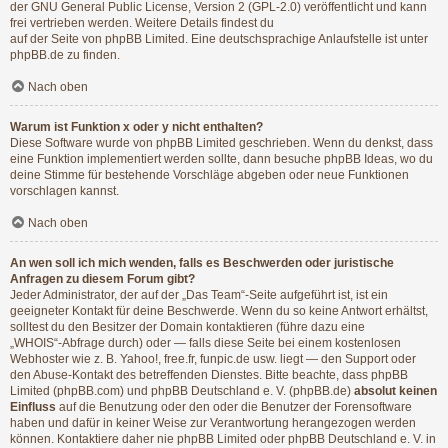
der GNU General Public License, Version 2 (GPL-2.0) veröffentlicht und kann
frei vertrieben werden. Weitere Details findest du
auf der Seite von phpBB Limited
. Eine deutschsprachige Anlaufstelle ist unter
phpBB.de
zu finden.
Nach oben
Warum ist Funktion x oder y nicht enthalten?
Diese Software wurde von phpBB Limited geschrieben. Wenn du denkst, dass
eine Funktion implementiert werden sollte, dann besuche
phpBB Ideas
, wo du
deine Stimme für bestehende Vorschläge abgeben oder neue Funktionen
vorschlagen kannst.
Nach oben
An wen soll ich mich wenden, falls es Beschwerden oder juristische
Anfragen zu diesem Forum gibt?
Jeder Administrator, der auf der „Das Team“-Seite aufgeführt ist, ist ein
geeigneter Kontakt für deine Beschwerde. Wenn du so keine Antwort erhältst,
solltest du den Besitzer der Domain kontaktieren (führe dazu eine
„WHOIS“-Abfrage
durch) oder — falls diese Seite bei einem kostenlosen
Webhoster wie z. B. Yahoo!, free.fr, funpic.de usw. liegt — den Support oder
den Abuse-Kontakt des betreffenden Dienstes. Bitte beachte, dass phpBB
Limited (phpBB.com) und phpBB Deutschland e. V. (phpBB.de)
absolut keinen
Einfluss
auf die Benutzung oder den oder die Benutzer der Forensoftware
haben und dafür in keiner Weise zur Verantwortung herangezogen werden
können. Kontaktiere daher nie phpBB Limited oder phpBB Deutschland e. V. in