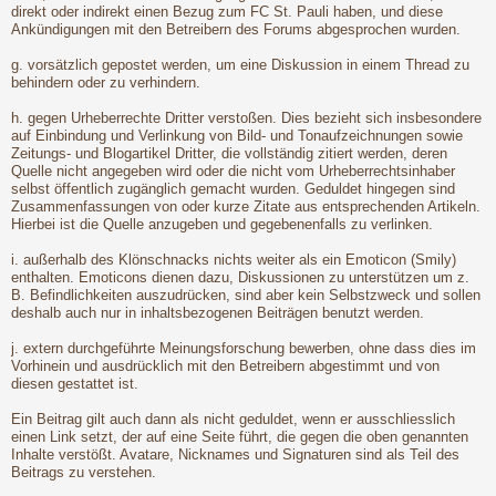
direkt oder indirekt einen Bezug zum FC St. Pauli haben, und diese
Ankündigungen mit den Betreibern des Forums abgesprochen wurden.
g. vorsätzlich gepostet werden, um eine Diskussion in einem Thread zu
behindern oder zu verhindern.
h. gegen Urheberrechte Dritter verstoßen. Dies bezieht sich insbesondere
auf Einbindung und Verlinkung von Bild- und Tonaufzeichnungen sowie
Zeitungs- und Blogartikel Dritter, die vollständig zitiert werden, deren
Quelle nicht angegeben wird oder die nicht vom Urheberrechtsinhaber
selbst öffentlich zugänglich gemacht wurden. Geduldet hingegen sind
Zusammenfassungen von oder kurze Zitate aus entsprechenden Artikeln.
Hierbei ist die Quelle anzugeben und gegebenenfalls zu verlinken.
i. außerhalb des Klönschnacks nichts weiter als ein Emoticon (Smily)
enthalten. Emoticons dienen dazu, Diskussionen zu unterstützen um z.
B. Befindlichkeiten auszudrücken, sind aber kein Selbstzweck und sollen
deshalb auch nur in inhaltsbezogenen Beiträgen benutzt werden.
j. extern durchgeführte Meinungsforschung bewerben, ohne dass dies im
Vorhinein und ausdrücklich mit den Betreibern abgestimmt und von
diesen gestattet ist.
Ein Beitrag gilt auch dann als nicht geduldet, wenn er ausschliesslich
einen Link setzt, der auf eine Seite führt, die gegen die oben genannten
Inhalte verstößt. Avatare, Nicknames und Signaturen sind als Teil des
Beitrags zu verstehen.