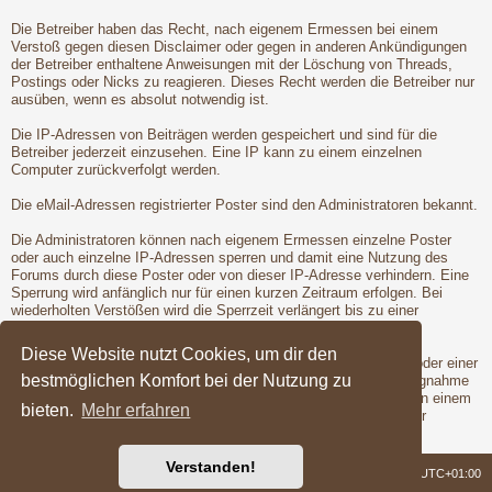
Die Betreiber haben das Recht, nach eigenem Ermessen bei einem
Verstoß gegen diesen Disclaimer oder gegen in anderen Ankündigungen
der Betreiber enthaltene Anweisungen mit der Löschung von Threads,
Postings oder Nicks zu reagieren. Dieses Recht werden die Betreiber nur
ausüben, wenn es absolut notwendig ist.
Die IP-Adressen von Beiträgen werden gespeichert und sind für die
Betreiber jederzeit einzusehen. Eine IP kann zu einem einzelnen
Computer zurückverfolgt werden.
Die eMail-Adressen registrierter Poster sind den Administratoren bekannt.
Die Administratoren können nach eigenem Ermessen einzelne Poster
oder auch einzelne IP-Adressen sperren und damit eine Nutzung des
Forums durch diese Poster oder von dieser IP-Adresse verhindern. Eine
Sperrung wird anfänglich nur für einen kurzen Zeitraum erfolgen. Bei
wiederholten Verstößen wird die Sperrzeit verlängert bis zu einer
entgültigen Sperrung der Poster oder IP-Adresse.
Diese Website nutzt Cookies, um dir den
Vor der Löschung eines Nicks oder der Sperrung eines Posters oder einer
bestmöglichen Komfort bei der Nutzung zu
IP-Adresse wird dem betroffenen Poster Gelegenheit zur Stellungnahme
gegeben. Dies ist jedoch nur dann möglich, wenn der Verstoß von einem
bieten.
Mehr erfahren
registrierten Poster begangen wird. Erst nach der Gelegenheit zur
Stellungnahme werden die Betreiber die Maßnahmen ergreifen.
Verstanden!
Foren-Übersicht
Alle Zeiten sind
UTC+01:00