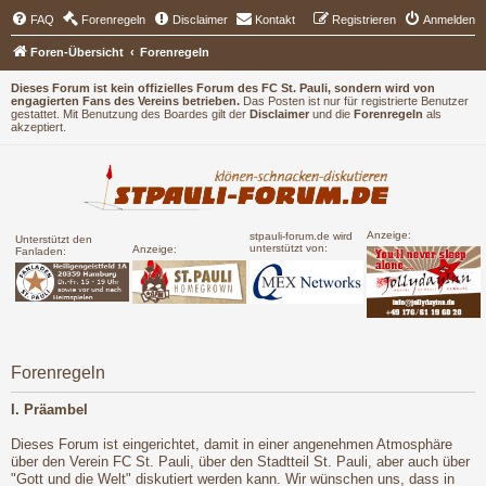
FAQ
Forenregeln
Disclaimer
Kontakt
Registrieren
Anmelden
Foren-Übersicht
Forenregeln
Dieses Forum ist kein offizielles Forum des FC St. Pauli, sondern wird von
engagierten Fans des Vereins betrieben.
Das Posten ist nur für registrierte Benutzer
gestattet. Mit Benutzung des Boardes gilt der
Disclaimer
und die
Forenregeln
als
akzeptiert.
Anzeige:
stpauli-forum.de wird
Unterstützt den
unterstützt von:
Anzeige:
Fanladen:
Forenregeln
I. Präambel
Dieses Forum ist eingerichtet, damit in einer angenehmen Atmosphäre
über den Verein FC St. Pauli, über den Stadtteil St. Pauli, aber auch über
"Gott und die Welt" diskutiert werden kann. Wir wünschen uns, dass in