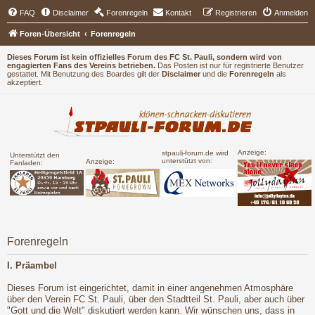
FAQ
Disclaimer
Forenregeln
Kontakt
Registrieren
Anmelden
Foren-Übersicht
Forenregeln
Dieses Forum ist kein offizielles Forum des FC St. Pauli, sondern wird von
engagierten Fans des Vereins betrieben.
Das Posten ist nur für registrierte Benutzer
gestattet. Mit Benutzung des Boardes gilt der
Disclaimer
und die
Forenregeln
als
akzeptiert.
Anzeige:
stpauli-forum.de wird
Unterstützt den
unterstützt von:
Anzeige:
Fanladen:
Forenregeln
I. Präambel
Dieses Forum ist eingerichtet, damit in einer angenehmen Atmosphäre
über den Verein FC St. Pauli, über den Stadtteil St. Pauli, aber auch über
"Gott und die Welt" diskutiert werden kann. Wir wünschen uns, dass in