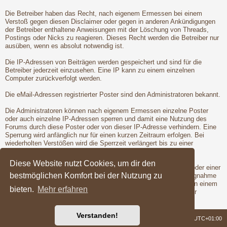
Die Betreiber haben das Recht, nach eigenem Ermessen bei einem
Verstoß gegen diesen Disclaimer oder gegen in anderen Ankündigungen
der Betreiber enthaltene Anweisungen mit der Löschung von Threads,
Postings oder Nicks zu reagieren. Dieses Recht werden die Betreiber nur
ausüben, wenn es absolut notwendig ist.
Die IP-Adressen von Beiträgen werden gespeichert und sind für die
Betreiber jederzeit einzusehen. Eine IP kann zu einem einzelnen
Computer zurückverfolgt werden.
Die eMail-Adressen registrierter Poster sind den Administratoren bekannt.
Die Administratoren können nach eigenem Ermessen einzelne Poster
oder auch einzelne IP-Adressen sperren und damit eine Nutzung des
Forums durch diese Poster oder von dieser IP-Adresse verhindern. Eine
Sperrung wird anfänglich nur für einen kurzen Zeitraum erfolgen. Bei
wiederholten Verstößen wird die Sperrzeit verlängert bis zu einer
entgültigen Sperrung der Poster oder IP-Adresse.
Diese Website nutzt Cookies, um dir den
Vor der Löschung eines Nicks oder der Sperrung eines Posters oder einer
bestmöglichen Komfort bei der Nutzung zu
IP-Adresse wird dem betroffenen Poster Gelegenheit zur Stellungnahme
gegeben. Dies ist jedoch nur dann möglich, wenn der Verstoß von einem
bieten.
Mehr erfahren
registrierten Poster begangen wird. Erst nach der Gelegenheit zur
Stellungnahme werden die Betreiber die Maßnahmen ergreifen.
Verstanden!
Foren-Übersicht
Alle Zeiten sind
UTC+01:00