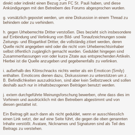
direkt oder indirekt einen Bezug zum FC St. Pauli haben, und diese
Ankündigungen mit den Betreibern des Forums abgesprochen wurden.
g. vorsätzlich gepostet werden, um eine Diskussion in einem Thread zu
behindern oder zu verhindern.
h. gegen Urheberrechte Dritter verstoßen. Dies bezieht sich insbesondere
auf Einbindung und Verlinkung von Bild- und Tonaufzeichnungen sowie
Zeitungs- und Blogartikel Dritter, die vollständig zitiert werden, deren
Quelle nicht angegeben wird oder die nicht vom Urheberrechtsinhaber
selbst öffentlich zugänglich gemacht wurden. Geduldet hingegen sind
Zusammenfassungen von oder kurze Zitate aus entsprechenden Artikeln.
Hierbei ist die Quelle anzugeben und gegebenenfalls zu verlinken.
i. außerhalb des Klönschnacks nichts weiter als ein Emoticon (Smily)
enthalten. Emoticons dienen dazu, Diskussionen zu unterstützen um z.
B. Befindlichkeiten auszudrücken, sind aber kein Selbstzweck und sollen
deshalb auch nur in inhaltsbezogenen Beiträgen benutzt werden.
j. extern durchgeführte Meinungsforschung bewerben, ohne dass dies im
Vorhinein und ausdrücklich mit den Betreibern abgestimmt und von
diesen gestattet ist.
Ein Beitrag gilt auch dann als nicht geduldet, wenn er ausschliesslich
einen Link setzt, der auf eine Seite führt, die gegen die oben genannten
Inhalte verstößt. Avatare, Nicknames und Signaturen sind als Teil des
Beitrags zu verstehen.