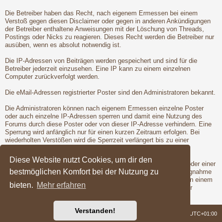
Die Betreiber haben das Recht, nach eigenem Ermessen bei einem
Verstoß gegen diesen Disclaimer oder gegen in anderen Ankündigungen
der Betreiber enthaltene Anweisungen mit der Löschung von Threads,
Postings oder Nicks zu reagieren. Dieses Recht werden die Betreiber nur
ausüben, wenn es absolut notwendig ist.
Die IP-Adressen von Beiträgen werden gespeichert und sind für die
Betreiber jederzeit einzusehen. Eine IP kann zu einem einzelnen
Computer zurückverfolgt werden.
Die eMail-Adressen registrierter Poster sind den Administratoren bekannt.
Die Administratoren können nach eigenem Ermessen einzelne Poster
oder auch einzelne IP-Adressen sperren und damit eine Nutzung des
Forums durch diese Poster oder von dieser IP-Adresse verhindern. Eine
Sperrung wird anfänglich nur für einen kurzen Zeitraum erfolgen. Bei
wiederholten Verstößen wird die Sperrzeit verlängert bis zu einer
entgültigen Sperrung der Poster oder IP-Adresse.
Diese Website nutzt Cookies, um dir den
Vor der Löschung eines Nicks oder der Sperrung eines Posters oder einer
bestmöglichen Komfort bei der Nutzung zu
IP-Adresse wird dem betroffenen Poster Gelegenheit zur Stellungnahme
gegeben. Dies ist jedoch nur dann möglich, wenn der Verstoß von einem
bieten.
Mehr erfahren
registrierten Poster begangen wird. Erst nach der Gelegenheit zur
Stellungnahme werden die Betreiber die Maßnahmen ergreifen.
Verstanden!
Foren-Übersicht
Alle Zeiten sind
UTC+01:00