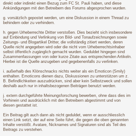
direkt oder indirekt einen Bezug zum FC St. Pauli haben, und diese
Ankündigungen mit den Betreibern des Forums abgesprochen wurden.
g. vorsätzlich gepostet werden, um eine Diskussion in einem Thread zu
behindern oder zu verhindern.
h. gegen Urheberrechte Dritter verstoßen. Dies bezieht sich insbesondere
auf Einbindung und Verlinkung von Bild- und Tonaufzeichnungen sowie
Zeitungs- und Blogartikel Dritter, die vollständig zitiert werden, deren
Quelle nicht angegeben wird oder die nicht vom Urheberrechtsinhaber
selbst öffentlich zugänglich gemacht wurden. Geduldet hingegen sind
Zusammenfassungen von oder kurze Zitate aus entsprechenden Artikeln.
Hierbei ist die Quelle anzugeben und gegebenenfalls zu verlinken.
i. außerhalb des Klönschnacks nichts weiter als ein Emoticon (Smily)
enthalten. Emoticons dienen dazu, Diskussionen zu unterstützen um z.
B. Befindlichkeiten auszudrücken, sind aber kein Selbstzweck und sollen
deshalb auch nur in inhaltsbezogenen Beiträgen benutzt werden.
j. extern durchgeführte Meinungsforschung bewerben, ohne dass dies im
Vorhinein und ausdrücklich mit den Betreibern abgestimmt und von
diesen gestattet ist.
Ein Beitrag gilt auch dann als nicht geduldet, wenn er ausschliesslich
einen Link setzt, der auf eine Seite führt, die gegen die oben genannten
Inhalte verstößt. Avatare, Nicknames und Signaturen sind als Teil des
Beitrags zu verstehen.