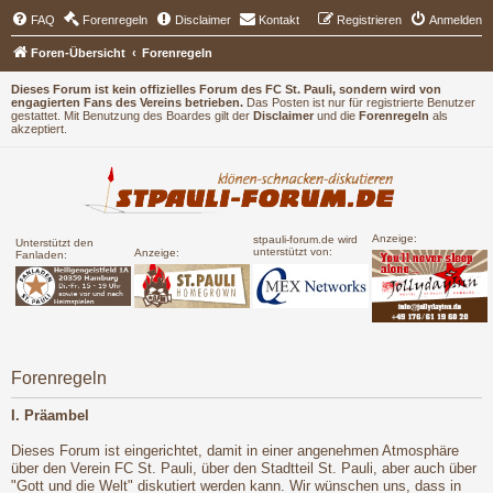
FAQ
Forenregeln
Disclaimer
Kontakt
Registrieren
Anmelden
Foren-Übersicht
Forenregeln
Dieses Forum ist kein offizielles Forum des FC St. Pauli, sondern wird von
engagierten Fans des Vereins betrieben.
Das Posten ist nur für registrierte Benutzer
gestattet. Mit Benutzung des Boardes gilt der
Disclaimer
und die
Forenregeln
als
akzeptiert.
Anzeige:
stpauli-forum.de wird
Unterstützt den
unterstützt von:
Anzeige:
Fanladen:
Forenregeln
I. Präambel
Dieses Forum ist eingerichtet, damit in einer angenehmen Atmosphäre
über den Verein FC St. Pauli, über den Stadtteil St. Pauli, aber auch über
"Gott und die Welt" diskutiert werden kann. Wir wünschen uns, dass in