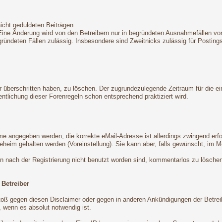
nicht geduldeten Beiträgen.
 Eine Änderung wird von den Betreibern nur in begründeten Ausnahmefällen 
egründeten Fällen zulässig. Insbesondere sind Zweitnicks zulässig für Postin
ter überschritten haben, zu löschen. Der zugrundezulegende Zeitraum für die
tlichung dieser Forenregeln schon entsprechend praktiziert wird.
ame angegeben werden, die korrekte eMail-Adresse ist allerdings zwingend er
eheim gehalten werden (Voreinstellung). Sie kann aber, falls gewünscht, im M
en nach der Registrierung nicht benutzt worden sind, kommentarlos zu lösche
 Betreiber
oß gegen diesen Disclaimer oder gegen in anderen Ankündigungen der Betrei
 wenn es absolut notwendig ist.