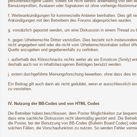
personenbezogene Daten, soweit sie nicht bereits anderweitig von den be
Benutzerprofilen, Avataren oder Signaturen ist ohne vorherige Abstimmun
f. Werbeankündigungen für kommerzielle Anbieter beinhalten. Dies gilt 
Ankündigungen mit den Betreibern des Forums abgesprochen wurden.
g. vorsätzlich gepostet werden, um eine Diskussion in einem Thread zu 
h. gegen Urheberrechte Dritter verstoßen. Dies bezieht sich insbesondere
nicht angegeben wird oder die nicht vom Urheberrechtsinhaber selbst öf
Quelle anzugeben und gegebenenfalls zu verlinken.
i. außerhalb des Klönschnacks nichts weiter als ein Emoticon (Smily) e
deshalb auch nur in inhaltsbezogenen Beiträgen benutzt werden.
j. extern durchgeführte Meinungsforschung bewerben, ohne dass dies im 
Ein Beitrag gilt auch dann als nicht geduldet, wenn er ausschliesslich ei
zu verstehen.
IV. Nutzung der BB-Codes und von HTML Codes
Die Betreiber haben beschlossen, dem Poster Möglichkeiten zur bequeme
dass eine sachliche Diskussion nicht übermäßig gestört wird. Die Betrei
die Poster, bei der Benutzung von BB-Codes (Bulletin Board Codes) ode
solchen Fällen, die Vorschaufunktion zu nutzen. So werden Fehler vermi