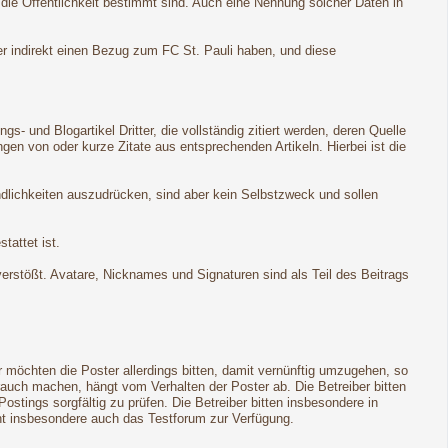
 die Öffentlichkeit bestimmt sind. Auch eine Nennung solcher Daten in
er indirekt einen Bezug zum FC St. Pauli haben, und diese
 und Blogartikel Dritter, die vollständig zitiert werden, deren Quelle
n von oder kurze Zitate aus entsprechenden Artikeln. Hierbei ist die
ndlichkeiten auszudrücken, sind aber kein Selbstzweck und sollen
tattet ist.
 verstößt. Avatare, Nicknames und Signaturen sind als Teil des Beitrags
möchten die Poster allerdings bitten, damit vernünftig umzugehen, so
rauch machen, hängt vom Verhalten der Poster ab. Die Betreiber bitten
ings sorgfältig zu prüfen. Die Betreiber bitten insbesondere in
eht insbesondere auch das Testforum zur Verfügung.