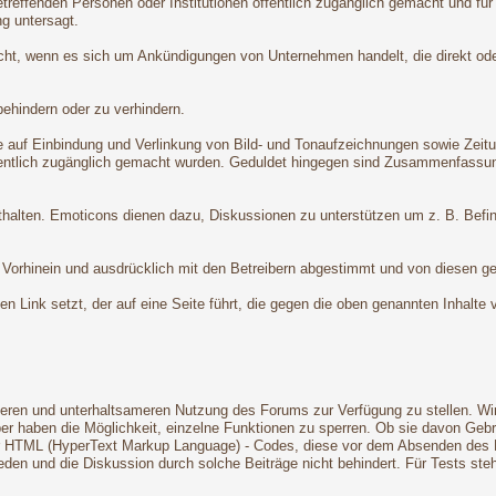
treffenden Personen oder Institutionen öffentlich zugänglich gemacht und für
g untersagt.
nicht, wenn es sich um Ankündigungen von Unternehmen handelt, die direkt od
behindern oder zu verhindern.
 auf Einbindung und Verlinkung von Bild- und Tonaufzeichnungen sowie Zeitungs-
fentlich zugänglich gemacht wurden. Geduldet hingegen sind Zusammenfassunge
nthalten. Emoticons dienen dazu, Diskussionen zu unterstützen um z. B. Befi
Vorhinein und ausdrücklich mit den Betreibern abgestimmt und von diesen ges
nen Link setzt, der auf eine Seite führt, die gegen die oben genannten Inhalte
ren und unterhaltsameren Nutzung des Forums zur Verfügung zu stellen. Wir 
ber haben die Möglichkeit, einzelne Funktionen zu sperren. Ob sie davon Geb
r HTML (HyperText Markup Language) - Codes, diese vor dem Absenden des Post
eden und die Diskussion durch solche Beiträge nicht behindert. Für Tests st