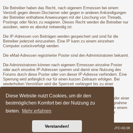
Die Betreiber haben das Recht, nach eigenem Ermessen bei einem
Verstoß gegen diesen Disclaimer oder gegen in anderen Ankündigungen
der Betreiber enthaltene Anweisungen mit der Löschung von Threads,
Postings oder Nicks zu reagieren. Dieses Recht werden die Betreiber nur
ausüben, wenn es absolut notwendig ist.
Die IP-Adressen von Beiträgen werden gespeichert und sind für die
Betreiber jederzeit einzusehen. Eine IP kann zu einem einzelnen
Computer zurückverfolgt werden.
Die eMail-Adressen registrierter Poster sind den Administratoren bekannt.
Die Administratoren können nach eigenem Ermessen einzelne Poster
oder auch einzelne IP-Adressen sperren und damit eine Nutzung des
Forums durch diese Poster oder von dieser IP-Adresse verhindern. Eine
Sperrung wird anfänglich nur für einen kurzen Zeitraum erfolgen. Bei
wiederholten Verstößen wird die Sperrzeit verlängert bis zu einer
entgültigen Sperrung der Poster oder IP-Adresse.
Diese Website nutzt Cookies, um dir den
Vor der Löschung eines Nicks oder der Sperrung eines Posters oder einer
bestmöglichen Komfort bei der Nutzung zu
IP-Adresse wird dem betroffenen Poster Gelegenheit zur Stellungnahme
gegeben. Dies ist jedoch nur dann möglich, wenn der Verstoß von einem
bieten.
Mehr erfahren
registrierten Poster begangen wird. Erst nach der Gelegenheit zur
Stellungnahme werden die Betreiber die Maßnahmen ergreifen.
Verstanden!
Foren-Übersicht
Alle Zeiten sind
UTC+01:00