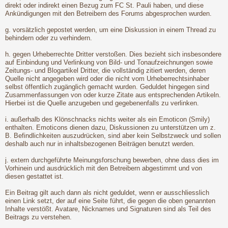
direkt oder indirekt einen Bezug zum FC St. Pauli haben, und diese
Ankündigungen mit den Betreibern des Forums abgesprochen wurden.
g. vorsätzlich gepostet werden, um eine Diskussion in einem Thread zu
behindern oder zu verhindern.
h. gegen Urheberrechte Dritter verstoßen. Dies bezieht sich insbesondere
auf Einbindung und Verlinkung von Bild- und Tonaufzeichnungen sowie
Zeitungs- und Blogartikel Dritter, die vollständig zitiert werden, deren
Quelle nicht angegeben wird oder die nicht vom Urheberrechtsinhaber
selbst öffentlich zugänglich gemacht wurden. Geduldet hingegen sind
Zusammenfassungen von oder kurze Zitate aus entsprechenden Artikeln.
Hierbei ist die Quelle anzugeben und gegebenenfalls zu verlinken.
i. außerhalb des Klönschnacks nichts weiter als ein Emoticon (Smily)
enthalten. Emoticons dienen dazu, Diskussionen zu unterstützen um z.
B. Befindlichkeiten auszudrücken, sind aber kein Selbstzweck und sollen
deshalb auch nur in inhaltsbezogenen Beiträgen benutzt werden.
j. extern durchgeführte Meinungsforschung bewerben, ohne dass dies im
Vorhinein und ausdrücklich mit den Betreibern abgestimmt und von
diesen gestattet ist.
Ein Beitrag gilt auch dann als nicht geduldet, wenn er ausschliesslich
einen Link setzt, der auf eine Seite führt, die gegen die oben genannten
Inhalte verstößt. Avatare, Nicknames und Signaturen sind als Teil des
Beitrags zu verstehen.