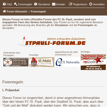
FAQ
Forenregeln
Disclaimer
Kontakt
Registrieren
Anmelden
Foren-Übersicht
Forenregeln
Dieses Forum ist kein offizielles Forum des FC St. Pauli, sondern wird von
engagierten Fans des Vereins betrieben.
Das Posten ist nur für registrierte Benutzer
gestattet. Mit Benutzung des Boardes gilt der
Disclaimer
und die
Forenregeln
als
akzeptiert.
Anzeige:
stpauli-forum.de wird
Unterstützt den
unterstützt von:
Anzeige:
Fanladen:
Forenregeln
I. Präambel
Dieses Forum ist eingerichtet, damit in einer angenehmen Atmosphäre
über den Verein FC St. Pauli, über den Stadtteil St. Pauli, aber auch über
"Gott und die Welt" diskutiert werden kann. Wir wünschen uns, dass in