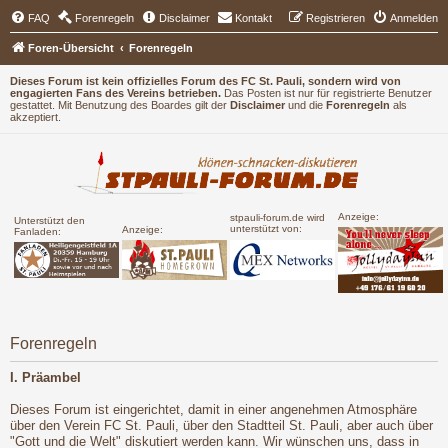
FAQ
Forenregeln
Disclaimer
Kontakt
Registrieren
Anmelden
Foren-Übersicht
Forenregeln
Dieses Forum ist kein offizielles Forum des FC St. Pauli, sondern wird von
engagierten Fans des Vereins betrieben.
Das Posten ist nur für registrierte Benutzer
gestattet. Mit Benutzung des Boardes gilt der
Disclaimer
und die
Forenregeln
als
akzeptiert.
Anzeige:
stpauli-forum.de wird
Unterstützt den
unterstützt von:
Anzeige:
Fanladen:
Forenregeln
I. Präambel
Dieses Forum ist eingerichtet, damit in einer angenehmen Atmosphäre
über den Verein FC St. Pauli, über den Stadtteil St. Pauli, aber auch über
"Gott und die Welt" diskutiert werden kann. Wir wünschen uns, dass in