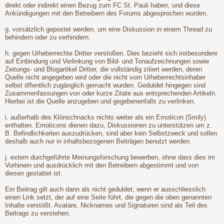
direkt oder indirekt einen Bezug zum FC St. Pauli haben, und diese
Ankündigungen mit den Betreibern des Forums abgesprochen wurden.
g. vorsätzlich gepostet werden, um eine Diskussion in einem Thread zu
behindern oder zu verhindern.
h. gegen Urheberrechte Dritter verstoßen. Dies bezieht sich insbesondere
auf Einbindung und Verlinkung von Bild- und Tonaufzeichnungen sowie
Zeitungs- und Blogartikel Dritter, die vollständig zitiert werden, deren
Quelle nicht angegeben wird oder die nicht vom Urheberrechtsinhaber
selbst öffentlich zugänglich gemacht wurden. Geduldet hingegen sind
Zusammenfassungen von oder kurze Zitate aus entsprechenden Artikeln.
Hierbei ist die Quelle anzugeben und gegebenenfalls zu verlinken.
i. außerhalb des Klönschnacks nichts weiter als ein Emoticon (Smily)
enthalten. Emoticons dienen dazu, Diskussionen zu unterstützen um z.
B. Befindlichkeiten auszudrücken, sind aber kein Selbstzweck und sollen
deshalb auch nur in inhaltsbezogenen Beiträgen benutzt werden.
j. extern durchgeführte Meinungsforschung bewerben, ohne dass dies im
Vorhinein und ausdrücklich mit den Betreibern abgestimmt und von
diesen gestattet ist.
Ein Beitrag gilt auch dann als nicht geduldet, wenn er ausschliesslich
einen Link setzt, der auf eine Seite führt, die gegen die oben genannten
Inhalte verstößt. Avatare, Nicknames und Signaturen sind als Teil des
Beitrags zu verstehen.