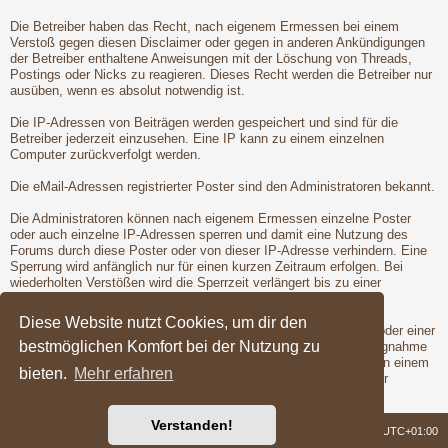
Die Betreiber haben das Recht, nach eigenem Ermessen bei einem
Verstoß gegen diesen Disclaimer oder gegen in anderen Ankündigungen
der Betreiber enthaltene Anweisungen mit der Löschung von Threads,
Postings oder Nicks zu reagieren. Dieses Recht werden die Betreiber nur
ausüben, wenn es absolut notwendig ist.
Die IP-Adressen von Beiträgen werden gespeichert und sind für die
Betreiber jederzeit einzusehen. Eine IP kann zu einem einzelnen
Computer zurückverfolgt werden.
Die eMail-Adressen registrierter Poster sind den Administratoren bekannt.
Die Administratoren können nach eigenem Ermessen einzelne Poster
oder auch einzelne IP-Adressen sperren und damit eine Nutzung des
Forums durch diese Poster oder von dieser IP-Adresse verhindern. Eine
Sperrung wird anfänglich nur für einen kurzen Zeitraum erfolgen. Bei
wiederholten Verstößen wird die Sperrzeit verlängert bis zu einer
entgültigen Sperrung der Poster oder IP-Adresse.
Diese Website nutzt Cookies, um dir den
Vor der Löschung eines Nicks oder der Sperrung eines Posters oder einer
bestmöglichen Komfort bei der Nutzung zu
IP-Adresse wird dem betroffenen Poster Gelegenheit zur Stellungnahme
gegeben. Dies ist jedoch nur dann möglich, wenn der Verstoß von einem
bieten.
Mehr erfahren
registrierten Poster begangen wird. Erst nach der Gelegenheit zur
Stellungnahme werden die Betreiber die Maßnahmen ergreifen.
Verstanden!
Foren-Übersicht
Alle Zeiten sind
UTC+01:00