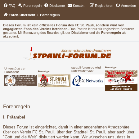
FAQ
Forenregeln
Disclaimer
Kontakt
Registrieren
Anmelden
Foren-Übersicht
Forenregeln
Dieses Forum ist kein offizielles Forum des FC St. Pauli, sondern wird von
engagierten Fans des Vereins betrieben.
Das Posten ist nur für registrierte Benutzer
gestattet. Mit Benutzung des Boardes gilt der
Disclaimer
und die
Forenregeln
als
akzeptiert.
Anzeige:
stpauli-forum.de wird
Unterstützt den
unterstützt von:
Anzeige:
Fanladen:
Forenregeln
I. Präambel
Dieses Forum ist eingerichtet, damit in einer angenehmen Atmosphäre
über den Verein FC St. Pauli, über den Stadtteil St. Pauli, aber auch über
"Gott und die Welt" diskutiert werden kann. Wir wünschen uns, dass in