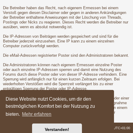
Die Betreiber haben das Recht, nach eigenem Ermessen bei einem
Verstoß gegen diesen Disclaimer oder gegen in anderen Ankündigungen
der Betreiber enthaltene Anweisungen mit der Löschung von Threads,
Postings oder Nicks zu reagieren. Dieses Recht werden die Betreiber nur
ausüben, wenn es absolut notwendig ist.
Die IP-Adressen von Beiträgen werden gespeichert und sind für die
Betreiber jederzeit einzusehen. Eine IP kann zu einem einzelnen
Computer zurückverfolgt werden.
Die eMail-Adressen registrierter Poster sind den Administratoren bekannt.
Die Administratoren können nach eigenem Ermessen einzelne Poster
oder auch einzelne IP-Adressen sperren und damit eine Nutzung des
Forums durch diese Poster oder von dieser IP-Adresse verhindern. Eine
Sperrung wird anfänglich nur für einen kurzen Zeitraum erfolgen. Bei
wiederholten Verstößen wird die Sperrzeit verlängert bis zu einer
entgültigen Sperrung der Poster oder IP-Adresse.
Vor der Löschung eines Nicks oder der Sperrung eines Posters oder einer
Diese Website nutzt Cookies, um dir den
IP-Adresse wird dem betroffenen Poster Gelegenheit zur Stellungnahme
bestmöglichen Komfort bei der Nutzung zu
gegeben. Dies ist jedoch nur dann möglich, wenn der Verstoß von einem
registrierten Poster begangen wird. Erst nach der Gelegenheit zur
bieten.
Mehr erfahren
Stellungnahme werden die Betreiber die Maßnahmen ergreifen.
Foren-Übersicht
Alle Zeiten sind
UTC+01:00
Verstanden!