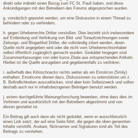
direkt oder indirekt einen Bezug zum FC St. Pauli haben, und diese
Ankündigungen mit den Betreibern des Forums abgesprochen wurden.
g. vorsätzlich gepostet werden, um eine Diskussion in einem Thread zu
behindern oder zu verhindern.
h. gegen Urheberrechte Dritter verstoßen. Dies bezieht sich insbesondere
auf Einbindung und Verlinkung von Bild- und Tonaufzeichnungen sowie
Zeitungs- und Blogartikel Dritter, die vollständig zitiert werden, deren
Quelle nicht angegeben wird oder die nicht vom Urheberrechtsinhaber
selbst öffentlich zugänglich gemacht wurden. Geduldet hingegen sind
Zusammenfassungen von oder kurze Zitate aus entsprechenden Artikeln.
Hierbei ist die Quelle anzugeben und gegebenenfalls zu verlinken.
i. außerhalb des Klönschnacks nichts weiter als ein Emoticon (Smily)
enthalten. Emoticons dienen dazu, Diskussionen zu unterstützen um z.
B. Befindlichkeiten auszudrücken, sind aber kein Selbstzweck und sollen
deshalb auch nur in inhaltsbezogenen Beiträgen benutzt werden.
j. extern durchgeführte Meinungsforschung bewerben, ohne dass dies im
Vorhinein und ausdrücklich mit den Betreibern abgestimmt und von
diesen gestattet ist.
Ein Beitrag gilt auch dann als nicht geduldet, wenn er ausschliesslich
einen Link setzt, der auf eine Seite führt, die gegen die oben genannten
Inhalte verstößt. Avatare, Nicknames und Signaturen sind als Teil des
Beitrags zu verstehen.