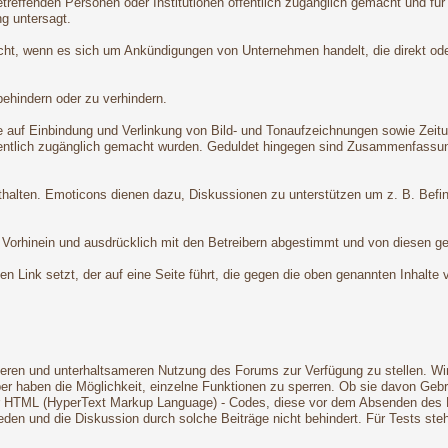
treffenden Personen oder Institutionen öffentlich zugänglich gemacht und für
g untersagt.
nicht, wenn es sich um Ankündigungen von Unternehmen handelt, die direkt od
behindern oder zu verhindern.
 auf Einbindung und Verlinkung von Bild- und Tonaufzeichnungen sowie Zeitungs-
fentlich zugänglich gemacht wurden. Geduldet hingegen sind Zusammenfassunge
nthalten. Emoticons dienen dazu, Diskussionen zu unterstützen um z. B. Befi
Vorhinein und ausdrücklich mit den Betreibern abgestimmt und von diesen ges
nen Link setzt, der auf eine Seite führt, die gegen die oben genannten Inhalte
ren und unterhaltsameren Nutzung des Forums zur Verfügung zu stellen. Wir 
ber haben die Möglichkeit, einzelne Funktionen zu sperren. Ob sie davon Geb
r HTML (HyperText Markup Language) - Codes, diese vor dem Absenden des Post
eden und die Diskussion durch solche Beiträge nicht behindert. Für Tests st