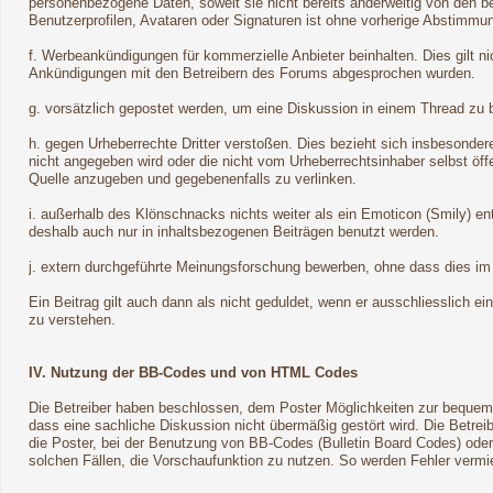
personenbezogene Daten, soweit sie nicht bereits anderweitig von den be
Benutzerprofilen, Avataren oder Signaturen ist ohne vorherige Abstimmun
f. Werbeankündigungen für kommerzielle Anbieter beinhalten. Dies gilt 
Ankündigungen mit den Betreibern des Forums abgesprochen wurden.
g. vorsätzlich gepostet werden, um eine Diskussion in einem Thread zu 
h. gegen Urheberrechte Dritter verstoßen. Dies bezieht sich insbesondere
nicht angegeben wird oder die nicht vom Urheberrechtsinhaber selbst öf
Quelle anzugeben und gegebenenfalls zu verlinken.
i. außerhalb des Klönschnacks nichts weiter als ein Emoticon (Smily) e
deshalb auch nur in inhaltsbezogenen Beiträgen benutzt werden.
j. extern durchgeführte Meinungsforschung bewerben, ohne dass dies im 
Ein Beitrag gilt auch dann als nicht geduldet, wenn er ausschliesslich ei
zu verstehen.
IV. Nutzung der BB-Codes und von HTML Codes
Die Betreiber haben beschlossen, dem Poster Möglichkeiten zur bequeme
dass eine sachliche Diskussion nicht übermäßig gestört wird. Die Betrei
die Poster, bei der Benutzung von BB-Codes (Bulletin Board Codes) ode
solchen Fällen, die Vorschaufunktion zu nutzen. So werden Fehler vermi