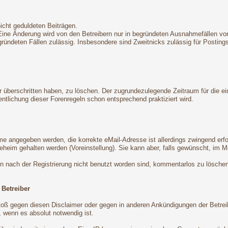
nicht geduldeten Beiträgen.
 Eine Änderung wird von den Betreibern nur in begründeten Ausnahmefällen 
egründeten Fällen zulässig. Insbesondere sind Zweitnicks zulässig für Postin
ter überschritten haben, zu löschen. Der zugrundezulegende Zeitraum für die
tlichung dieser Forenregeln schon entsprechend praktiziert wird.
ame angegeben werden, die korrekte eMail-Adresse ist allerdings zwingend er
eheim gehalten werden (Voreinstellung). Sie kann aber, falls gewünscht, im M
en nach der Registrierung nicht benutzt worden sind, kommentarlos zu lösche
 Betreiber
oß gegen diesen Disclaimer oder gegen in anderen Ankündigungen der Betrei
 wenn es absolut notwendig ist.