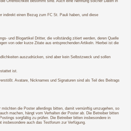
 die Öffentlichkeit bestimmt sind. Auch eine Nennung solcher Daten in
er indirekt einen Bezug zum FC St. Pauli haben, und diese
 und Blogartikel Dritter, die vollständig zitiert werden, deren Quelle
n von oder kurze Zitate aus entsprechenden Artikeln. Hierbei ist die
ndlichkeiten auszudrücken, sind aber kein Selbstzweck und sollen
tattet ist.
 verstößt. Avatare, Nicknames und Signaturen sind als Teil des Beitrags
möchten die Poster allerdings bitten, damit vernünftig umzugehen, so
rauch machen, hängt vom Verhalten der Poster ab. Die Betreiber bitten
ings sorgfältig zu prüfen. Die Betreiber bitten insbesondere in
eht insbesondere auch das Testforum zur Verfügung.