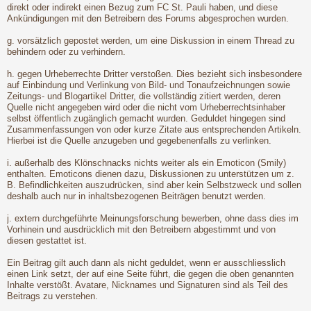
direkt oder indirekt einen Bezug zum FC St. Pauli haben, und diese
Ankündigungen mit den Betreibern des Forums abgesprochen wurden.
g. vorsätzlich gepostet werden, um eine Diskussion in einem Thread zu
behindern oder zu verhindern.
h. gegen Urheberrechte Dritter verstoßen. Dies bezieht sich insbesondere
auf Einbindung und Verlinkung von Bild- und Tonaufzeichnungen sowie
Zeitungs- und Blogartikel Dritter, die vollständig zitiert werden, deren
Quelle nicht angegeben wird oder die nicht vom Urheberrechtsinhaber
selbst öffentlich zugänglich gemacht wurden. Geduldet hingegen sind
Zusammenfassungen von oder kurze Zitate aus entsprechenden Artikeln.
Hierbei ist die Quelle anzugeben und gegebenenfalls zu verlinken.
i. außerhalb des Klönschnacks nichts weiter als ein Emoticon (Smily)
enthalten. Emoticons dienen dazu, Diskussionen zu unterstützen um z.
B. Befindlichkeiten auszudrücken, sind aber kein Selbstzweck und sollen
deshalb auch nur in inhaltsbezogenen Beiträgen benutzt werden.
j. extern durchgeführte Meinungsforschung bewerben, ohne dass dies im
Vorhinein und ausdrücklich mit den Betreibern abgestimmt und von
diesen gestattet ist.
Ein Beitrag gilt auch dann als nicht geduldet, wenn er ausschliesslich
einen Link setzt, der auf eine Seite führt, die gegen die oben genannten
Inhalte verstößt. Avatare, Nicknames und Signaturen sind als Teil des
Beitrags zu verstehen.