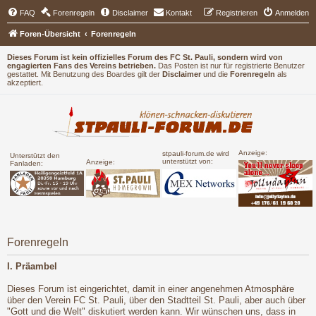
FAQ
Forenregeln
Disclaimer
Kontakt
Registrieren
Anmelden
Foren-Übersicht
Forenregeln
Dieses Forum ist kein offizielles Forum des FC St. Pauli, sondern wird von
engagierten Fans des Vereins betrieben.
Das Posten ist nur für registrierte Benutzer
gestattet. Mit Benutzung des Boardes gilt der
Disclaimer
und die
Forenregeln
als
akzeptiert.
Anzeige:
stpauli-forum.de wird
Unterstützt den
unterstützt von:
Anzeige:
Fanladen:
Forenregeln
I. Präambel
Dieses Forum ist eingerichtet, damit in einer angenehmen Atmosphäre
über den Verein FC St. Pauli, über den Stadtteil St. Pauli, aber auch über
"Gott und die Welt" diskutiert werden kann. Wir wünschen uns, dass in