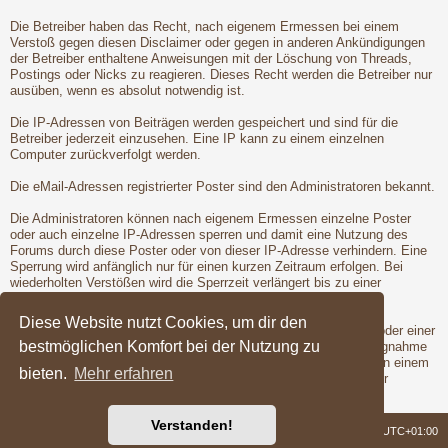
Die Betreiber haben das Recht, nach eigenem Ermessen bei einem
Verstoß gegen diesen Disclaimer oder gegen in anderen Ankündigungen
der Betreiber enthaltene Anweisungen mit der Löschung von Threads,
Postings oder Nicks zu reagieren. Dieses Recht werden die Betreiber nur
ausüben, wenn es absolut notwendig ist.
Die IP-Adressen von Beiträgen werden gespeichert und sind für die
Betreiber jederzeit einzusehen. Eine IP kann zu einem einzelnen
Computer zurückverfolgt werden.
Die eMail-Adressen registrierter Poster sind den Administratoren bekannt.
Die Administratoren können nach eigenem Ermessen einzelne Poster
oder auch einzelne IP-Adressen sperren und damit eine Nutzung des
Forums durch diese Poster oder von dieser IP-Adresse verhindern. Eine
Sperrung wird anfänglich nur für einen kurzen Zeitraum erfolgen. Bei
wiederholten Verstößen wird die Sperrzeit verlängert bis zu einer
entgültigen Sperrung der Poster oder IP-Adresse.
Diese Website nutzt Cookies, um dir den
Vor der Löschung eines Nicks oder der Sperrung eines Posters oder einer
bestmöglichen Komfort bei der Nutzung zu
IP-Adresse wird dem betroffenen Poster Gelegenheit zur Stellungnahme
gegeben. Dies ist jedoch nur dann möglich, wenn der Verstoß von einem
bieten.
Mehr erfahren
registrierten Poster begangen wird. Erst nach der Gelegenheit zur
Stellungnahme werden die Betreiber die Maßnahmen ergreifen.
Verstanden!
Foren-Übersicht
Alle Zeiten sind
UTC+01:00