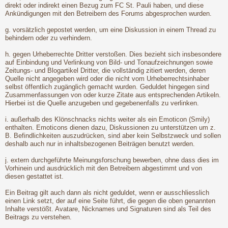
direkt oder indirekt einen Bezug zum FC St. Pauli haben, und diese
Ankündigungen mit den Betreibern des Forums abgesprochen wurden.
g. vorsätzlich gepostet werden, um eine Diskussion in einem Thread zu
behindern oder zu verhindern.
h. gegen Urheberrechte Dritter verstoßen. Dies bezieht sich insbesondere
auf Einbindung und Verlinkung von Bild- und Tonaufzeichnungen sowie
Zeitungs- und Blogartikel Dritter, die vollständig zitiert werden, deren
Quelle nicht angegeben wird oder die nicht vom Urheberrechtsinhaber
selbst öffentlich zugänglich gemacht wurden. Geduldet hingegen sind
Zusammenfassungen von oder kurze Zitate aus entsprechenden Artikeln.
Hierbei ist die Quelle anzugeben und gegebenenfalls zu verlinken.
i. außerhalb des Klönschnacks nichts weiter als ein Emoticon (Smily)
enthalten. Emoticons dienen dazu, Diskussionen zu unterstützen um z.
B. Befindlichkeiten auszudrücken, sind aber kein Selbstzweck und sollen
deshalb auch nur in inhaltsbezogenen Beiträgen benutzt werden.
j. extern durchgeführte Meinungsforschung bewerben, ohne dass dies im
Vorhinein und ausdrücklich mit den Betreibern abgestimmt und von
diesen gestattet ist.
Ein Beitrag gilt auch dann als nicht geduldet, wenn er ausschliesslich
einen Link setzt, der auf eine Seite führt, die gegen die oben genannten
Inhalte verstößt. Avatare, Nicknames und Signaturen sind als Teil des
Beitrags zu verstehen.