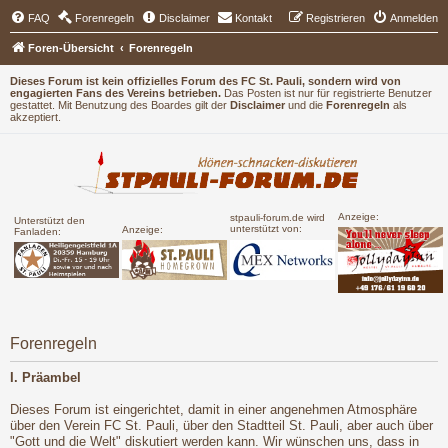
FAQ
Forenregeln
Disclaimer
Kontakt
Registrieren
Anmelden
Foren-Übersicht
Forenregeln
Dieses Forum ist kein offizielles Forum des FC St. Pauli, sondern wird von
engagierten Fans des Vereins betrieben.
Das Posten ist nur für registrierte Benutzer
gestattet. Mit Benutzung des Boardes gilt der
Disclaimer
und die
Forenregeln
als
akzeptiert.
Anzeige:
stpauli-forum.de wird
Unterstützt den
unterstützt von:
Anzeige:
Fanladen:
Forenregeln
I. Präambel
Dieses Forum ist eingerichtet, damit in einer angenehmen Atmosphäre
über den Verein FC St. Pauli, über den Stadtteil St. Pauli, aber auch über
"Gott und die Welt" diskutiert werden kann. Wir wünschen uns, dass in