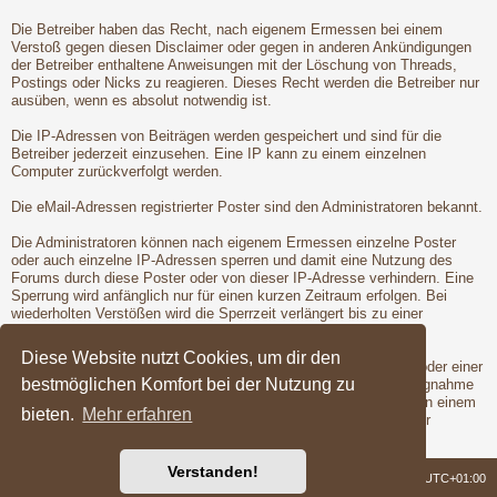
Die Betreiber haben das Recht, nach eigenem Ermessen bei einem
Verstoß gegen diesen Disclaimer oder gegen in anderen Ankündigungen
der Betreiber enthaltene Anweisungen mit der Löschung von Threads,
Postings oder Nicks zu reagieren. Dieses Recht werden die Betreiber nur
ausüben, wenn es absolut notwendig ist.
Die IP-Adressen von Beiträgen werden gespeichert und sind für die
Betreiber jederzeit einzusehen. Eine IP kann zu einem einzelnen
Computer zurückverfolgt werden.
Die eMail-Adressen registrierter Poster sind den Administratoren bekannt.
Die Administratoren können nach eigenem Ermessen einzelne Poster
oder auch einzelne IP-Adressen sperren und damit eine Nutzung des
Forums durch diese Poster oder von dieser IP-Adresse verhindern. Eine
Sperrung wird anfänglich nur für einen kurzen Zeitraum erfolgen. Bei
wiederholten Verstößen wird die Sperrzeit verlängert bis zu einer
entgültigen Sperrung der Poster oder IP-Adresse.
Diese Website nutzt Cookies, um dir den
Vor der Löschung eines Nicks oder der Sperrung eines Posters oder einer
bestmöglichen Komfort bei der Nutzung zu
IP-Adresse wird dem betroffenen Poster Gelegenheit zur Stellungnahme
gegeben. Dies ist jedoch nur dann möglich, wenn der Verstoß von einem
bieten.
Mehr erfahren
registrierten Poster begangen wird. Erst nach der Gelegenheit zur
Stellungnahme werden die Betreiber die Maßnahmen ergreifen.
Verstanden!
Foren-Übersicht
Alle Zeiten sind
UTC+01:00