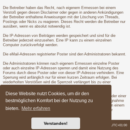
Die Betreiber haben das Recht, nach eigenem Ermessen bei einem
Verstoß gegen diesen Disclaimer oder gegen in anderen Ankündigungen
der Betreiber enthaltene Anweisungen mit der Löschung von Threads,
Postings oder Nicks zu reagieren. Dieses Recht werden die Betreiber nur
ausüben, wenn es absolut notwendig ist.
Die IP-Adressen von Beiträgen werden gespeichert und sind für die
Betreiber jederzeit einzusehen. Eine IP kann zu einem einzelnen
Computer zurückverfolgt werden.
Die eMail-Adressen registrierter Poster sind den Administratoren bekannt.
Die Administratoren können nach eigenem Ermessen einzelne Poster
oder auch einzelne IP-Adressen sperren und damit eine Nutzung des
Forums durch diese Poster oder von dieser IP-Adresse verhindern. Eine
Sperrung wird anfänglich nur für einen kurzen Zeitraum erfolgen. Bei
wiederholten Verstößen wird die Sperrzeit verlängert bis zu einer
entgültigen Sperrung der Poster oder IP-Adresse.
Diese Website nutzt Cookies, um dir den
Vor der Löschung eines Nicks oder der Sperrung eines Posters oder einer
bestmöglichen Komfort bei der Nutzung zu
IP-Adresse wird dem betroffenen Poster Gelegenheit zur Stellungnahme
gegeben. Dies ist jedoch nur dann möglich, wenn der Verstoß von einem
bieten.
Mehr erfahren
registrierten Poster begangen wird. Erst nach der Gelegenheit zur
Stellungnahme werden die Betreiber die Maßnahmen ergreifen.
Verstanden!
Foren-Übersicht
Alle Zeiten sind
UTC+01:00