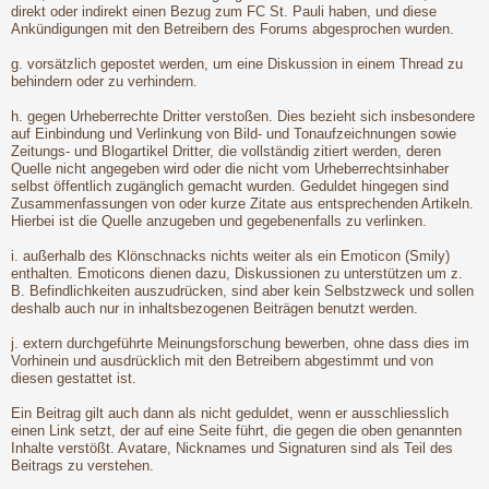
direkt oder indirekt einen Bezug zum FC St. Pauli haben, und diese
Ankündigungen mit den Betreibern des Forums abgesprochen wurden.
g. vorsätzlich gepostet werden, um eine Diskussion in einem Thread zu
behindern oder zu verhindern.
h. gegen Urheberrechte Dritter verstoßen. Dies bezieht sich insbesondere
auf Einbindung und Verlinkung von Bild- und Tonaufzeichnungen sowie
Zeitungs- und Blogartikel Dritter, die vollständig zitiert werden, deren
Quelle nicht angegeben wird oder die nicht vom Urheberrechtsinhaber
selbst öffentlich zugänglich gemacht wurden. Geduldet hingegen sind
Zusammenfassungen von oder kurze Zitate aus entsprechenden Artikeln.
Hierbei ist die Quelle anzugeben und gegebenenfalls zu verlinken.
i. außerhalb des Klönschnacks nichts weiter als ein Emoticon (Smily)
enthalten. Emoticons dienen dazu, Diskussionen zu unterstützen um z.
B. Befindlichkeiten auszudrücken, sind aber kein Selbstzweck und sollen
deshalb auch nur in inhaltsbezogenen Beiträgen benutzt werden.
j. extern durchgeführte Meinungsforschung bewerben, ohne dass dies im
Vorhinein und ausdrücklich mit den Betreibern abgestimmt und von
diesen gestattet ist.
Ein Beitrag gilt auch dann als nicht geduldet, wenn er ausschliesslich
einen Link setzt, der auf eine Seite führt, die gegen die oben genannten
Inhalte verstößt. Avatare, Nicknames und Signaturen sind als Teil des
Beitrags zu verstehen.