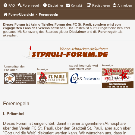
FAQ
Forenregeln
Disclaimer
Kontakt
Registrieren
Anmelden
Foren-Übersicht
Forenregeln
Dieses Forum ist kein offizielles Forum des FC St. Pauli, sondern wird von
engagierten Fans des Vereins betrieben.
Das Posten ist nur für registrierte Benutzer
gestattet. Mit Benutzung des Boardes gilt der
Disclaimer
und die
Forenregeln
als
akzeptiert.
Anzeige:
stpauli-forum.de wird
Unterstützt den
unterstützt von:
Anzeige:
Fanladen:
Forenregeln
I. Präambel
Dieses Forum ist eingerichtet, damit in einer angenehmen Atmosphäre
über den Verein FC St. Pauli, über den Stadtteil St. Pauli, aber auch über
"Gott und die Welt" diskutiert werden kann. Wir wünschen uns, dass in