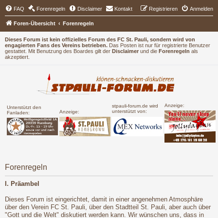
FAQ
Forenregeln
Disclaimer
Kontakt
Registrieren
Anmelden
Foren-Übersicht
Forenregeln
Dieses Forum ist kein offizielles Forum des FC St. Pauli, sondern wird von
engagierten Fans des Vereins betrieben.
Das Posten ist nur für registrierte Benutzer
gestattet. Mit Benutzung des Boardes gilt der
Disclaimer
und die
Forenregeln
als
akzeptiert.
Anzeige:
stpauli-forum.de wird
Unterstützt den
unterstützt von:
Anzeige:
Fanladen:
Forenregeln
I. Präambel
Dieses Forum ist eingerichtet, damit in einer angenehmen Atmosphäre
über den Verein FC St. Pauli, über den Stadtteil St. Pauli, aber auch über
"Gott und die Welt" diskutiert werden kann. Wir wünschen uns, dass in