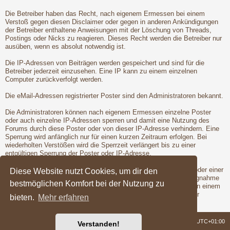
Die Betreiber haben das Recht, nach eigenem Ermessen bei einem
Verstoß gegen diesen Disclaimer oder gegen in anderen Ankündigungen
der Betreiber enthaltene Anweisungen mit der Löschung von Threads,
Postings oder Nicks zu reagieren. Dieses Recht werden die Betreiber nur
ausüben, wenn es absolut notwendig ist.
Die IP-Adressen von Beiträgen werden gespeichert und sind für die
Betreiber jederzeit einzusehen. Eine IP kann zu einem einzelnen
Computer zurückverfolgt werden.
Die eMail-Adressen registrierter Poster sind den Administratoren bekannt.
Die Administratoren können nach eigenem Ermessen einzelne Poster
oder auch einzelne IP-Adressen sperren und damit eine Nutzung des
Forums durch diese Poster oder von dieser IP-Adresse verhindern. Eine
Sperrung wird anfänglich nur für einen kurzen Zeitraum erfolgen. Bei
wiederholten Verstößen wird die Sperrzeit verlängert bis zu einer
entgültigen Sperrung der Poster oder IP-Adresse.
Vor der Löschung eines Nicks oder der Sperrung eines Posters oder einer
Diese Website nutzt Cookies, um dir den
IP-Adresse wird dem betroffenen Poster Gelegenheit zur Stellungnahme
bestmöglichen Komfort bei der Nutzung zu
gegeben. Dies ist jedoch nur dann möglich, wenn der Verstoß von einem
registrierten Poster begangen wird. Erst nach der Gelegenheit zur
bieten.
Mehr erfahren
Stellungnahme werden die Betreiber die Maßnahmen ergreifen.
Foren-Übersicht
Alle Zeiten sind
UTC+01:00
Verstanden!