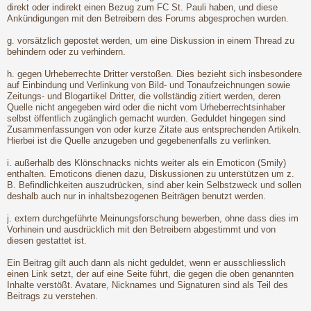
direkt oder indirekt einen Bezug zum FC St. Pauli haben, und diese
Ankündigungen mit den Betreibern des Forums abgesprochen wurden.
g. vorsätzlich gepostet werden, um eine Diskussion in einem Thread zu
behindern oder zu verhindern.
h. gegen Urheberrechte Dritter verstoßen. Dies bezieht sich insbesondere
auf Einbindung und Verlinkung von Bild- und Tonaufzeichnungen sowie
Zeitungs- und Blogartikel Dritter, die vollständig zitiert werden, deren
Quelle nicht angegeben wird oder die nicht vom Urheberrechtsinhaber
selbst öffentlich zugänglich gemacht wurden. Geduldet hingegen sind
Zusammenfassungen von oder kurze Zitate aus entsprechenden Artikeln.
Hierbei ist die Quelle anzugeben und gegebenenfalls zu verlinken.
i. außerhalb des Klönschnacks nichts weiter als ein Emoticon (Smily)
enthalten. Emoticons dienen dazu, Diskussionen zu unterstützen um z.
B. Befindlichkeiten auszudrücken, sind aber kein Selbstzweck und sollen
deshalb auch nur in inhaltsbezogenen Beiträgen benutzt werden.
j. extern durchgeführte Meinungsforschung bewerben, ohne dass dies im
Vorhinein und ausdrücklich mit den Betreibern abgestimmt und von
diesen gestattet ist.
Ein Beitrag gilt auch dann als nicht geduldet, wenn er ausschliesslich
einen Link setzt, der auf eine Seite führt, die gegen die oben genannten
Inhalte verstößt. Avatare, Nicknames und Signaturen sind als Teil des
Beitrags zu verstehen.