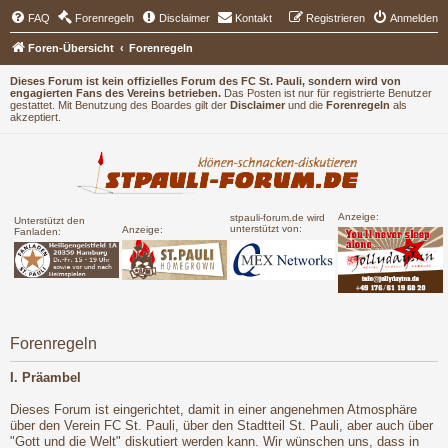
FAQ
Forenregeln
Disclaimer
Kontakt
Registrieren
Anmelden
Foren-Übersicht
Forenregeln
Dieses Forum ist kein offizielles Forum des FC St. Pauli, sondern wird von
engagierten Fans des Vereins betrieben.
Das Posten ist nur für registrierte Benutzer
gestattet. Mit Benutzung des Boardes gilt der
Disclaimer
und die
Forenregeln
als
akzeptiert.
Anzeige:
stpauli-forum.de wird
Unterstützt den
unterstützt von:
Anzeige:
Fanladen:
Forenregeln
I. Präambel
Dieses Forum ist eingerichtet, damit in einer angenehmen Atmosphäre
über den Verein FC St. Pauli, über den Stadtteil St. Pauli, aber auch über
"Gott und die Welt" diskutiert werden kann. Wir wünschen uns, dass in