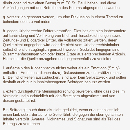
direkt oder indirekt einen Bezug zum FC St. Pauli haben, und diese
Ankündigungen mit den Betreibern des Forums abgesprochen wurden.
g. vorsätzlich gepostet werden, um eine Diskussion in einem Thread zu
behindern oder zu verhindern.
h. gegen Urheberrechte Dritter verstoßen. Dies bezieht sich insbesondere
auf Einbindung und Verlinkung von Bild- und Tonaufzeichnungen sowie
Zeitungs- und Blogartikel Dritter, die vollständig zitiert werden, deren
Quelle nicht angegeben wird oder die nicht vom Urheberrechtsinhaber
selbst öffentlich zugänglich gemacht wurden. Geduldet hingegen sind
Zusammenfassungen von oder kurze Zitate aus entsprechenden Artikeln.
Hierbei ist die Quelle anzugeben und gegebenenfalls zu verlinken.
i. außerhalb des Klönschnacks nichts weiter als ein Emoticon (Smily)
enthalten. Emoticons dienen dazu, Diskussionen zu unterstützen um z.
B. Befindlichkeiten auszudrücken, sind aber kein Selbstzweck und sollen
deshalb auch nur in inhaltsbezogenen Beiträgen benutzt werden.
j. extern durchgeführte Meinungsforschung bewerben, ohne dass dies im
Vorhinein und ausdrücklich mit den Betreibern abgestimmt und von
diesen gestattet ist.
Ein Beitrag gilt auch dann als nicht geduldet, wenn er ausschliesslich
einen Link setzt, der auf eine Seite führt, die gegen die oben genannten
Inhalte verstößt. Avatare, Nicknames und Signaturen sind als Teil des
Beitrags zu verstehen.