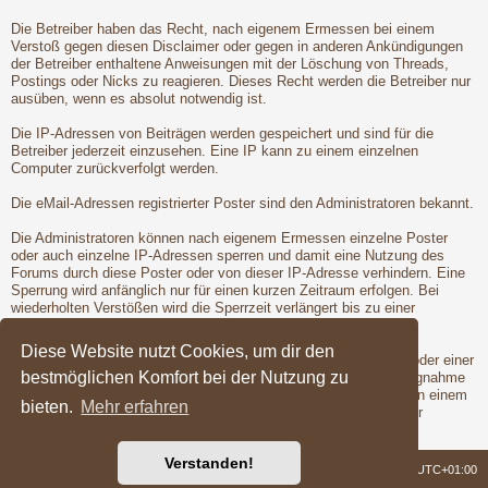
Die Betreiber haben das Recht, nach eigenem Ermessen bei einem
Verstoß gegen diesen Disclaimer oder gegen in anderen Ankündigungen
der Betreiber enthaltene Anweisungen mit der Löschung von Threads,
Postings oder Nicks zu reagieren. Dieses Recht werden die Betreiber nur
ausüben, wenn es absolut notwendig ist.
Die IP-Adressen von Beiträgen werden gespeichert und sind für die
Betreiber jederzeit einzusehen. Eine IP kann zu einem einzelnen
Computer zurückverfolgt werden.
Die eMail-Adressen registrierter Poster sind den Administratoren bekannt.
Die Administratoren können nach eigenem Ermessen einzelne Poster
oder auch einzelne IP-Adressen sperren und damit eine Nutzung des
Forums durch diese Poster oder von dieser IP-Adresse verhindern. Eine
Sperrung wird anfänglich nur für einen kurzen Zeitraum erfolgen. Bei
wiederholten Verstößen wird die Sperrzeit verlängert bis zu einer
entgültigen Sperrung der Poster oder IP-Adresse.
Diese Website nutzt Cookies, um dir den
Vor der Löschung eines Nicks oder der Sperrung eines Posters oder einer
bestmöglichen Komfort bei der Nutzung zu
IP-Adresse wird dem betroffenen Poster Gelegenheit zur Stellungnahme
gegeben. Dies ist jedoch nur dann möglich, wenn der Verstoß von einem
bieten.
Mehr erfahren
registrierten Poster begangen wird. Erst nach der Gelegenheit zur
Stellungnahme werden die Betreiber die Maßnahmen ergreifen.
Verstanden!
Foren-Übersicht
Alle Zeiten sind
UTC+01:00