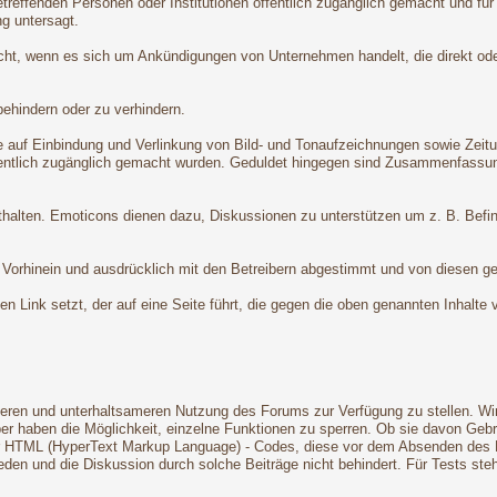
treffenden Personen oder Institutionen öffentlich zugänglich gemacht und für
g untersagt.
nicht, wenn es sich um Ankündigungen von Unternehmen handelt, die direkt od
behindern oder zu verhindern.
 auf Einbindung und Verlinkung von Bild- und Tonaufzeichnungen sowie Zeitungs-
fentlich zugänglich gemacht wurden. Geduldet hingegen sind Zusammenfassunge
nthalten. Emoticons dienen dazu, Diskussionen zu unterstützen um z. B. Befi
Vorhinein und ausdrücklich mit den Betreibern abgestimmt und von diesen ges
nen Link setzt, der auf eine Seite führt, die gegen die oben genannten Inhalte
ren und unterhaltsameren Nutzung des Forums zur Verfügung zu stellen. Wir 
ber haben die Möglichkeit, einzelne Funktionen zu sperren. Ob sie davon Geb
r HTML (HyperText Markup Language) - Codes, diese vor dem Absenden des Post
eden und die Diskussion durch solche Beiträge nicht behindert. Für Tests st