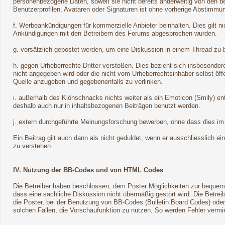
personenbezogene Daten, soweit sie nicht bereits anderweitig von den be
Benutzerprofilen, Avataren oder Signaturen ist ohne vorherige Abstimmun
f. Werbeankündigungen für kommerzielle Anbieter beinhalten. Dies gilt 
Ankündigungen mit den Betreibern des Forums abgesprochen wurden.
g. vorsätzlich gepostet werden, um eine Diskussion in einem Thread zu 
h. gegen Urheberrechte Dritter verstoßen. Dies bezieht sich insbesondere
nicht angegeben wird oder die nicht vom Urheberrechtsinhaber selbst öf
Quelle anzugeben und gegebenenfalls zu verlinken.
i. außerhalb des Klönschnacks nichts weiter als ein Emoticon (Smily) e
deshalb auch nur in inhaltsbezogenen Beiträgen benutzt werden.
j. extern durchgeführte Meinungsforschung bewerben, ohne dass dies im 
Ein Beitrag gilt auch dann als nicht geduldet, wenn er ausschliesslich ei
zu verstehen.
IV. Nutzung der BB-Codes und von HTML Codes
Die Betreiber haben beschlossen, dem Poster Möglichkeiten zur bequeme
dass eine sachliche Diskussion nicht übermäßig gestört wird. Die Betrei
die Poster, bei der Benutzung von BB-Codes (Bulletin Board Codes) ode
solchen Fällen, die Vorschaufunktion zu nutzen. So werden Fehler vermi