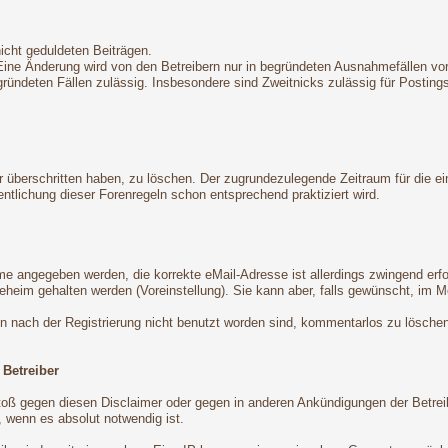
nicht geduldeten Beiträgen.
 Eine Änderung wird von den Betreibern nur in begründeten Ausnahmefällen 
egründeten Fällen zulässig. Insbesondere sind Zweitnicks zulässig für Postin
ter überschritten haben, zu löschen. Der zugrundezulegende Zeitraum für die
tlichung dieser Forenregeln schon entsprechend praktiziert wird.
ame angegeben werden, die korrekte eMail-Adresse ist allerdings zwingend er
eheim gehalten werden (Voreinstellung). Sie kann aber, falls gewünscht, im M
en nach der Registrierung nicht benutzt worden sind, kommentarlos zu lösche
 Betreiber
oß gegen diesen Disclaimer oder gegen in anderen Ankündigungen der Betrei
 wenn es absolut notwendig ist.