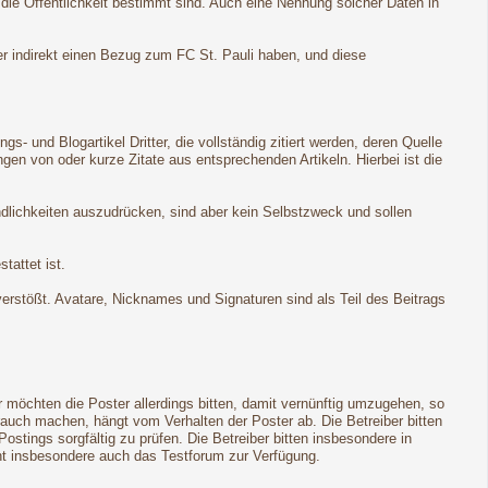
 die Öffentlichkeit bestimmt sind. Auch eine Nennung solcher Daten in
er indirekt einen Bezug zum FC St. Pauli haben, und diese
 und Blogartikel Dritter, die vollständig zitiert werden, deren Quelle
n von oder kurze Zitate aus entsprechenden Artikeln. Hierbei ist die
ndlichkeiten auszudrücken, sind aber kein Selbstzweck und sollen
tattet ist.
 verstößt. Avatare, Nicknames und Signaturen sind als Teil des Beitrags
möchten die Poster allerdings bitten, damit vernünftig umzugehen, so
rauch machen, hängt vom Verhalten der Poster ab. Die Betreiber bitten
ings sorgfältig zu prüfen. Die Betreiber bitten insbesondere in
eht insbesondere auch das Testforum zur Verfügung.