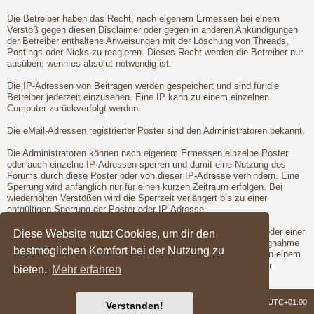
Die Betreiber haben das Recht, nach eigenem Ermessen bei einem
Verstoß gegen diesen Disclaimer oder gegen in anderen Ankündigungen
der Betreiber enthaltene Anweisungen mit der Löschung von Threads,
Postings oder Nicks zu reagieren. Dieses Recht werden die Betreiber nur
ausüben, wenn es absolut notwendig ist.
Die IP-Adressen von Beiträgen werden gespeichert und sind für die
Betreiber jederzeit einzusehen. Eine IP kann zu einem einzelnen
Computer zurückverfolgt werden.
Die eMail-Adressen registrierter Poster sind den Administratoren bekannt.
Die Administratoren können nach eigenem Ermessen einzelne Poster
oder auch einzelne IP-Adressen sperren und damit eine Nutzung des
Forums durch diese Poster oder von dieser IP-Adresse verhindern. Eine
Sperrung wird anfänglich nur für einen kurzen Zeitraum erfolgen. Bei
wiederholten Verstößen wird die Sperrzeit verlängert bis zu einer
entgültigen Sperrung der Poster oder IP-Adresse.
Vor der Löschung eines Nicks oder der Sperrung eines Posters oder einer
Diese Website nutzt Cookies, um dir den
IP-Adresse wird dem betroffenen Poster Gelegenheit zur Stellungnahme
bestmöglichen Komfort bei der Nutzung zu
gegeben. Dies ist jedoch nur dann möglich, wenn der Verstoß von einem
registrierten Poster begangen wird. Erst nach der Gelegenheit zur
bieten.
Mehr erfahren
Stellungnahme werden die Betreiber die Maßnahmen ergreifen.
Foren-Übersicht
Alle Zeiten sind
UTC+01:00
Verstanden!