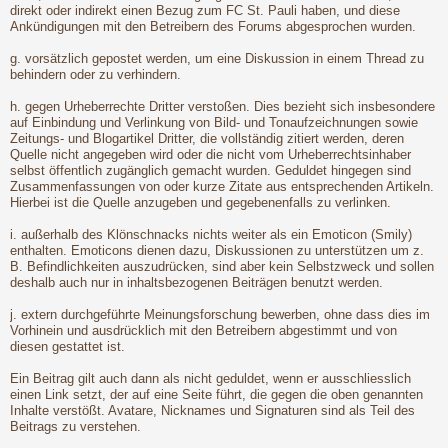
direkt oder indirekt einen Bezug zum FC St. Pauli haben, und diese
Ankündigungen mit den Betreibern des Forums abgesprochen wurden.
g. vorsätzlich gepostet werden, um eine Diskussion in einem Thread zu
behindern oder zu verhindern.
h. gegen Urheberrechte Dritter verstoßen. Dies bezieht sich insbesondere
auf Einbindung und Verlinkung von Bild- und Tonaufzeichnungen sowie
Zeitungs- und Blogartikel Dritter, die vollständig zitiert werden, deren
Quelle nicht angegeben wird oder die nicht vom Urheberrechtsinhaber
selbst öffentlich zugänglich gemacht wurden. Geduldet hingegen sind
Zusammenfassungen von oder kurze Zitate aus entsprechenden Artikeln.
Hierbei ist die Quelle anzugeben und gegebenenfalls zu verlinken.
i. außerhalb des Klönschnacks nichts weiter als ein Emoticon (Smily)
enthalten. Emoticons dienen dazu, Diskussionen zu unterstützen um z.
B. Befindlichkeiten auszudrücken, sind aber kein Selbstzweck und sollen
deshalb auch nur in inhaltsbezogenen Beiträgen benutzt werden.
j. extern durchgeführte Meinungsforschung bewerben, ohne dass dies im
Vorhinein und ausdrücklich mit den Betreibern abgestimmt und von
diesen gestattet ist.
Ein Beitrag gilt auch dann als nicht geduldet, wenn er ausschliesslich
einen Link setzt, der auf eine Seite führt, die gegen die oben genannten
Inhalte verstößt. Avatare, Nicknames und Signaturen sind als Teil des
Beitrags zu verstehen.