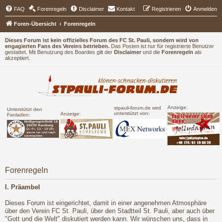
FAQ
Forenregeln
Disclaimer
Kontakt
Registrieren
Anmelden
Foren-Übersicht
Forenregeln
Dieses Forum ist kein offizielles Forum des FC St. Pauli, sondern wird von
engagierten Fans des Vereins betrieben.
Das Posten ist nur für registrierte Benutzer
gestattet. Mit Benutzung des Boardes gilt der
Disclaimer
und die
Forenregeln
als
akzeptiert.
Anzeige:
stpauli-forum.de wird
Unterstützt den
unterstützt von:
Anzeige:
Fanladen:
Forenregeln
I. Präambel
Dieses Forum ist eingerichtet, damit in einer angenehmen Atmosphäre
über den Verein FC St. Pauli, über den Stadtteil St. Pauli, aber auch über
"Gott und die Welt" diskutiert werden kann. Wir wünschen uns, dass in